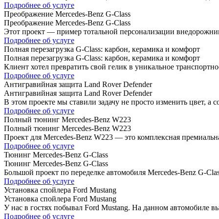
Подробнее об услуге
Преображение Mercedes-Benz G-Class
Преображение Mercedes-Benz G-Class
Этот проект — пример тотальной персонализации внедорожника
экстерьера. Что сделано: ·…
Подробнее об услуге
Полная перезагрузка G-Class: карбон, керамика и комфорт
Полная перезагрузка G-Class: карбон, керамика и комфорт
Клиент хотел превратить свой гелик в уникальное транспортн
затрагивает каждую деталь. Список работ:…
Подробнее об услуге
Антигравийная защита Land Rover Defender
Антигравийная защита Land Rover Defender
В этом проекте мы ставили задачу не просто изменить цвет, а
Подробнее об услуге
Полный тюнинг Mercedes-Benz W223
Полный тюнинг Mercedes-Benz W223
Проект для Mercedes-Benz W223 — это комплексная премиальн
эксклюзивные элементы отделки. Кузов…
Подробнее об услуге
Тюнинг Mercedes-Benz G-Class
Тюнинг Mercedes-Benz G-Class
Большой проект по переделке автомобиля Mercedes-Benz G-Cla
выхлопные насадки в черный глянцевый цвет….
Подробнее об услуге
Установка спойлера Ford Mustang
Установка спойлера Ford Mustang
У нас в гостях побывал Ford Mustang. На данном автомобиле 
Подробнее об услуге