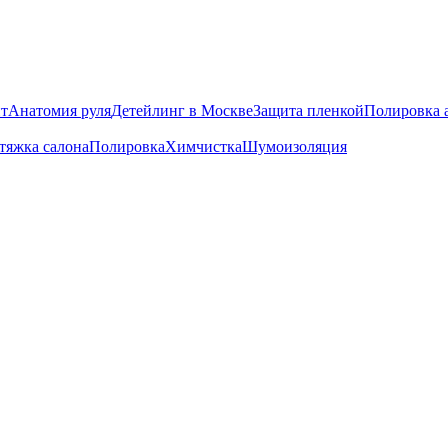
т
Анатомия руля
Детейлинг в Москве
Защита пленкой
Полировка 
тяжка салона
Полировка
Химчистка
Шумоизоляция