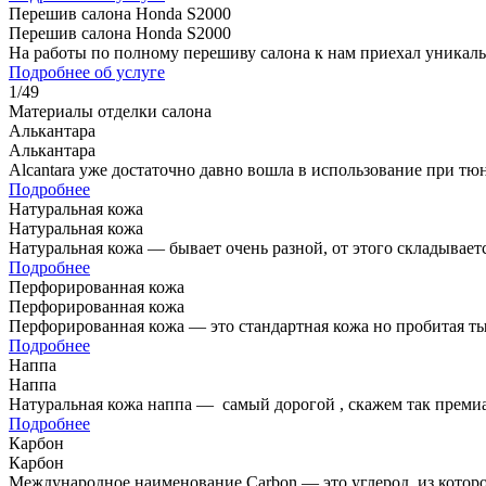
Перешив салона Honda S2000
Перешив салона Honda S2000
На работы по полному перешиву салона к нам приехал уникал
Подробнее об услуге
1
/
49
Материалы отделки салона
Алькантара
Алькантара
Alcantara уже достаточно давно вошла в использование при т
Подробнее
Натуральная кожа
Натуральная кожа
Натуральная кожа — бывает очень разной, от этого складывае
Подробнее
Перфорированная кожа
Перфорированная кожа
Перфорированная кожа — это стандартная кожа но пробитая ты
Подробнее
Наппа
Наппа
Натуральная кожа наппа — самый дорогой , скажем так преми
Подробнее
Карбон
Карбон
Международное наименование Carbon — это углерод, из которог