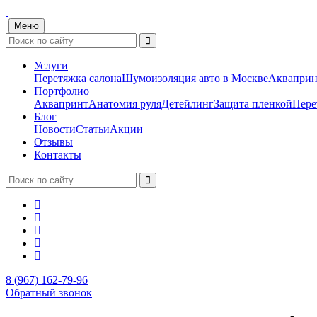
Меню
Услуги
Перетяжка салона
Шумоизоляция авто в Москве
Акваприн
Портфолио
Аквапринт
Анатомия руля
Детейлинг
Защита пленкой
Пере
Блог
Новости
Статьи
Акции
Отзывы
Контакты
8 (967) 162-79-96
Обратный звонок