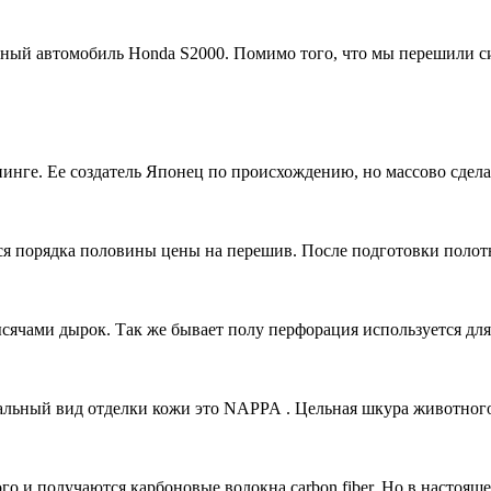
ьный автомобиль Honda S2000. Помимо того, что мы перешили 
юнинге. Ее создатель Японец по происхождению, но массово сде
тся порядка половины цены на перешив. После подготовки полот
сячами дырок. Так же бывает полу перфорация используется для
альный вид отделки кожи это NAPPA . Цельная шкура животног
о и получаются карбоновые волокна carbon fiber. Но в настояще