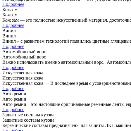
которых несущей основой являются…
Подробнее
Кожзам
Кожзам
Кож зам — это полностью искусственный материал, достаточно
Подробнее
Винил
Винил
Винил – с развитием технологий появились цветные глянцевые
десятилетия,…
Подробнее
Автомобильный ворс
Автомобильный ворс
Важно использовать именно автомобильный ворс. Автомобильн
напольным покрытием. Мы…
Подробнее
Искусственная кожа
Искусственная кожа
Искусственная кожа — В последнее время с усовершенствован
изготовленный максимально похожим на натуральную…
Подробнее
Авто ремни
Авто ремни
Авто ремни – это настоящие оригинальные ременные ленты евр
Подробнее
Защитные составы кузова
Защитные составы кузова
Керамические составы предназначены для защиты ЛКП машины 
Подробнее