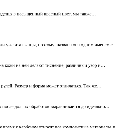
сиденья в насыщенный красный цвет, мы также…
лали уже итальянцы, поэтому названа она одним именем с…
на кожи на ней делают тиснение, различный узор и…
 рулей. Размер и форма может отличаться. Так же…
о после долгих обработок выравнивается до идеально…
е время к карбонам относят все композитные материалы, в