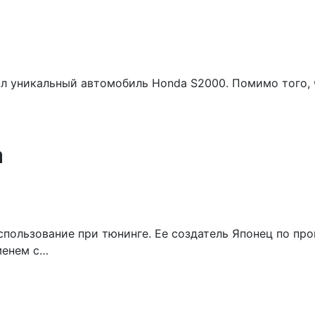
ал уникальный автомобиль Honda S2000. Помимо того,
а
использование при тюнинге. Ее создатель Японец по п
менем с…