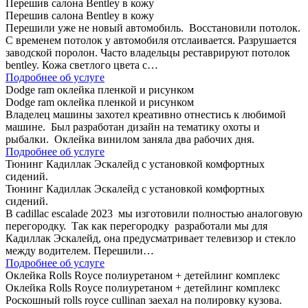
Перешив салона Bentley в кожу
Перешив салона Bentley в кожу
Перешили уже не новый автомобиль. Восстановили потолок.
С временем потолок у автомобиля отслаивается. Разрушается
заводской поролон. Часто владельцы реставрируют потолок
bentley. Кожа светлого цвета с…
Подробнее об услуге
Dodge ram оклейка пленкой и рисунком
Dodge ram оклейка пленкой и рисунком
Владелец машины захотел креативно отнестись к любимой
машине. Был разработан дизайн на тематику охоты и
рыбалки. Оклейка винилом заняла два рабочих дня.
Подробнее об услуге
Тюнинг Кадиллак Эскалейд с установкой комфортных
сидений.
Тюнинг Кадиллак Эскалейд с установкой комфортных
сидений.
В cadillac escalade 2023 мы изготовили полностью аналоговую
перегородку. Так как перегородку разработали мы для
Кадиллак Эскалейд, она предусматривает телевизор и стекло
между водителем. Перешили…
Подробнее об услуге
Оклейка Rolls Royce полиуретаном + детейлинг комплекс
Оклейка Rolls Royce полиуретаном + детейлинг комплекс
Роскошный rolls royce cullinan заехал на полировку кузова.