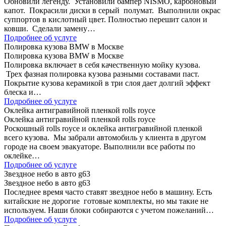
Обновили легенду. Установили бампер NISMO, карбоновый
капот. Покрасили диски в серый полумат. Выполнили окрас
суппортов в кислотный цвет. Полностью перешит салон и
ковши. Сделали замену…
Подробнее об услуге
Полировка кузова BMW в Москве
Полировка кузова BMW в Москве
Полировка включает в себя качественную мойку кузова.
Трех фазная полировка кузова разными составами паст.
Покрытие кузова керамикой в три слоя дает долгий эффект
блеска и…
Подробнее об услуге
Оклейка антигравийной пленкой rolls royce
Оклейка антигравийной пленкой rolls royce
Роскошный rolls royce и оклейка антигравийной пленкой
всего кузова. Мы забрали автомобиль у клиента в другом
городе на своем эвакуаторе. Выполнили все работы по
оклейке…
Подробнее об услуге
Звездное небо в авто g63
Звездное небо в авто g63
Последнее время часто ставят звездное небо в машину. Есть
китайские не дорогие готовые комплекты, но мы такие не
используем. Наши блоки собираются с учетом пожеланий…
Подробнее об услуге