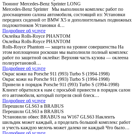
Тюнинг Mercedes-Benz Sprinter LONG
Mercedes-Benz Sprinter Мы выполнили комплекс работ по
дооснащению салона автомобиля, состоящий из: Установки
передних сидений от BMW Х5 и дополнительных подвижных
подлокотников Установки 4…
Подробнее об услуге
Оклейка Rolls-Royce PHANTOM
Оклейка Rolls-Royce PHANTOM
Rolls-Royce Phantom — защита на уровне совершенства На
этом воплощении роскоши мы выполнили полный комплекс
работ по защитной оклейке: Верхняя часть кузова — оклеена
полиуретановой…
Подробнее об услуге
Окрас кожи на Porsche 911 (993) Turbo S (1994-1998)
Окрас кожи на Porsche 911 (993) Turbo S (1994-1998)
Привели в порядок Porsche 911 (993) Turbo S (1994-1998)
Клиент обратился к нам с просьбой привести в порядок салон
его автомобиля, который потреля свой блеск…
Подробнее об услуге
Перешили GLS63 в BRABUS
Перешили GLS63 в BRABUS
Установили обвес BRABUS на W167 GLS63 Наклеить
шильдик может каждый, а проделать большой комплекс работ
и учесть каждую мелочь может далеко не каждый Что было…
Подробнее об услуге