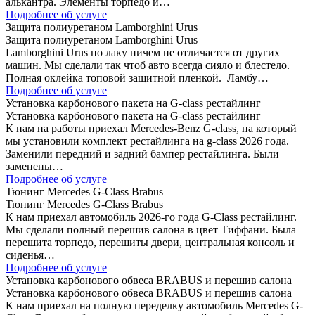
алькантра. Элементы торпедо и…
Подробнее об услуге
Защита полиуретаном Lamborghini Urus
Защита полиуретаном Lamborghini Urus
Lamborghini Urus по лаку ничем не отличается от других
машин. Мы сделали так чтоб авто всегда сияло и блестело.
Полная оклейка топовой защитной пленкой. Ламбу…
Подробнее об услуге
Установка карбонового пакета на G-class рестайлинг
Установка карбонового пакета на G-class рестайлинг
К нам на работы приехал Mercedes-Benz G-class, на который
мы установили комплект рестайлинга на g-class 2026 года.
Заменили передний и задний бампер рестайлинга. Были
заменены…
Подробнее об услуге
Тюнинг Mercedes G-Class Brabus
Тюнинг Mercedes G-Class Brabus
К нам приехал автомобиль 2026-го года G-Class рестайлинг.
Мы сделали полный перешив салона в цвет Тиффани. Была
перешита торпедо, перешиты двери, центральная консоль и
сиденья…
Подробнее об услуге
Установка карбонового обвеса BRABUS и перешив салона
Установка карбонового обвеса BRABUS и перешив салона
К нам приехал на полную переделку автомобиль Mercedes G-