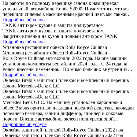
На работы по полному перешиву салона к нам приехал
уникальный автомобиль Honda S2000. Помимо того, что мы
перешили сиденья в насыщенный красный цвет, мы также…
Подробнее об услуге
TANK антихром кузова и защита полиуретаном
TANK антихром кузова и защита полиуретаном
Защитные пленки на кузов и полный антихром TANK
Подробнее об услуге
Установка рестайлинг обвеса Rolls-Royce Cullinan
Установка рестайлинг обвеса Rolls-Royce Cullinan
Rolls-Royce Cullinan автомобили 2022 года. На обе машины
установили комплекты рестайлинг 2024 года. C 24 года на
Ролсы внесены изменения. По мимо больших внутренних…
Подробнее об услуге
Оклейка Brabus защитной пленкой и комплексный перешив
салона Mercedes-Benz GLC
Оклейка Brabus защитной пленкой и комплексный перешив
салона Mercedes-Benz GLC
Mercedes-Benz GLC. На машину установлен карбоновый
обвес Brabus оригинал: накладки передней решетки, накладки
переднего бампера, задний диффузор, спойлер и боковые
пороги. Внешне автомобиль оклеен полиуретановой…
Подробнее об услуге
Оклейка защитной пленкой Rolls-Royce Cullinan 2022 год
Оклейка защитной пленкой Rolls-Royce Cullinan 2022 год