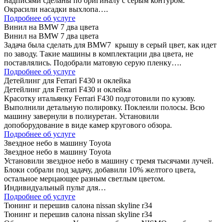
надписями сделаны по оригиналу с серым контуром.
Окрасили насадки выхлопа….
Подробнее об услуге
Винил на BMW 7 два цвета
Винил на BMW 7 два цвета
Задача была сделать для BMW7 крышу в серый цвет, как идет
по заводу. Такие машины в комплектации два цвета, не
поставлялись. Подобрали матовую серую пленку….
Подробнее об услуге
Детейлинг для Ferrari F430 и оклейка
Детейлинг для Ferrari F430 и оклейка
Красотку итальянку Ferrari F430 подготовили по кузову.
Выполнили детальную полировку. Поклеили полосы. Всю
машину завернули в полиуретан. Установили
допоборудование в виде камер кругового обзора.
Подробнее об услуге
Звездное небо в машину Toyota
Звездное небо в машину Toyota
Установили звездное небо в машину с тремя тысячами лучей.
Блоки собрали под задачу, добавили 10% желтого цвета,
остальное мерцающее разным светлым цветом.
Индивидуальный пульт для…
Подробнее об услуге
Тюнинг и перешив салона nissan skyline r34
Тюнинг и перешив салона nissan skyline r34