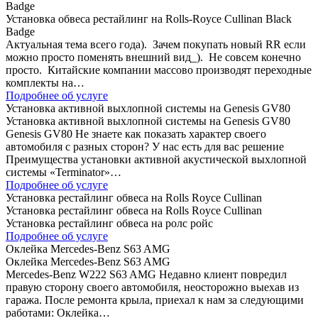
Badge
Установка обвеса рестайлинг на Rolls-Royce Cullinan Black
Badge
Актуальная тема всего года). Зачем покупать новый RR если
можно просто поменять внешний вид_). Не совсем конечно
просто. Китайские компании массово производят переходные
комплекты на…
Подробнее об услуге
Установка активной выхлопной системы на Genesis GV80
Установка активной выхлопной системы на Genesis GV80
Genesis GV80 Не знаете как показать характер своего
автомобиля с разных сторон? У нас есть для вас решение
Преимущества установки активной акустической выхлопной
системы «Terminator»…
Подробнее об услуге
Установка рестайлинг обвеса на Rolls Royce Cullinan
Установка рестайлинг обвеса на Rolls Royce Cullinan
Установка рестайлинг обвеса на ролс ройс
Подробнее об услуге
Оклейка Mercedes-Benz S63 AMG
Оклейка Mercedes-Benz S63 AMG
Mercedes-Benz W222 S63 AMG Недавно клиент повредил
правую сторону своего автомобиля, неосторожно выехав из
гаража. После ремонта крыла, приехал к нам за следующими
работами: Оклейка…