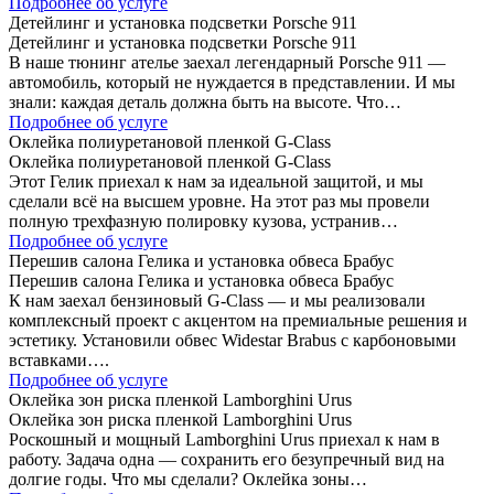
Подробнее об услуге
Детейлинг и установка подсветки Porsche 911
Детейлинг и установка подсветки Porsche 911
В наше тюнинг ателье заехал легендарный Porsche 911 —
автомобиль, который не нуждается в представлении. И мы
знали: каждая деталь должна быть на высоте. Что…
Подробнее об услуге
Оклейка полиуретановой пленкой G-Class
Оклейка полиуретановой пленкой G-Class
Этот Гелик приехал к нам за идеальной защитой, и мы
сделали всё на высшем уровне. На этот раз мы провели
полную трехфазную полировку кузова, устранив…
Подробнее об услуге
Перешив салона Гелика и установка обвеса Брабус
Перешив салона Гелика и установка обвеса Брабус
К нам заехал бензиновый G-Class — и мы реализовали
комплексный проект с акцентом на премиальные решения и
эстетику. Установили обвес Widestar Brabus с карбоновыми
вставками….
Подробнее об услуге
Оклейка зон риска пленкой Lamborghini Urus
Оклейка зон риска пленкой Lamborghini Urus
Роскошный и мощный Lamborghini Urus приехал к нам в
работу. Задача одна — сохранить его безупречный вид на
долгие годы. Что мы сделали? Оклейка зоны…