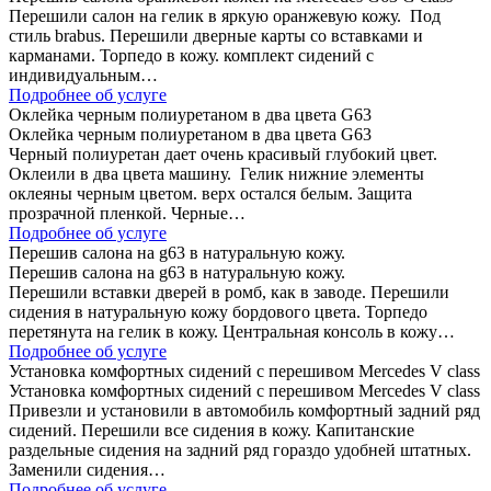
Перешили салон на гелик в яркую оранжевую кожу. Под
стиль brabus. Перешили дверные карты со вставками и
карманами. Торпедо в кожу. комплект сидений с
индивидуальным…
Подробнее об услуге
Оклейка черным полиуретаном в два цвета G63
Оклейка черным полиуретаном в два цвета G63
Черный полиуретан дает очень красивый глубокий цвет.
Оклеили в два цвета машину. Гелик нижние элементы
оклеяны черным цветом. верх остался белым. Защита
прозрачной пленкой. Черные…
Подробнее об услуге
Перешив салона на g63 в натуральную кожу.
Перешив салона на g63 в натуральную кожу.
Перешили вставки дверей в ромб, как в заводе. Перешили
сидения в натуральную кожу бордового цвета. Торпедо
перетянута на гелик в кожу. Центральная консоль в кожу…
Подробнее об услуге
Установка комфортных сидений с перешивом Mercedes V class
Установка комфортных сидений с перешивом Mercedes V class
Привезли и установили в автомобиль комфортный задний ряд
сидений. Перешили все сидения в кожу. Капитанские
раздельные сидения на задний ряд гораздо удобней штатных.
Заменили сидения…
Подробнее об услуге