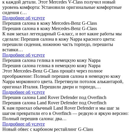
к каждой детали. Этот Mercedes V-Class получил новый
уровень комфорта: Установили оригинальные комфортные
сидения с…
Подробнее об услуге
Перешив салона в кожу Mercedes-Benz G-Class
Перешив салона в кожу Mercedes-Benz G-Class
К нам заехал легендарный G-класс, и вот какие работы мы
сделали: Перешив салона в кожу Nappa красного цвета:
перешили сидения, нижнюю часть торпедо, перешиты
вставки…
Подробнее об услуге
Перешив салона гелика в немецкую кожу Nappa
Перешив салона гелика в немецкую кожу Nappa
Этот Mercedes-Benz G-Class прошёл через полное
преображение: Полный перешив салона в немецкую кожу
Nappa морковного цвета. Перетянули потолок алькантарой,
оригинал Италия. Перешили двери и торпедо,…
Подробнее об услуге
Перешив салона Land Rover Defender под Overfinch
Перешив салона Land Rover Defender под Overfinch
К нам приехал обычный Land Rover Defender и мы шаг за
шагом превратили его в Overfinch — редкую и яркую версию:
Полный перешив салона: два…
Подробнее об услуге
Новый обвес с карбоном рестайлинг G-Class