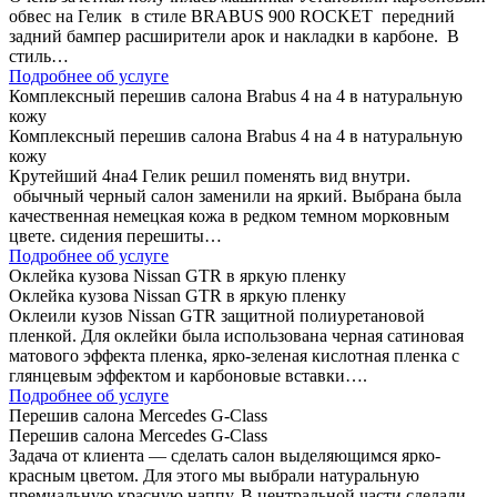
обвес на Гелик в стиле BRABUS 900 ROCKET передний
задний бампер расширители арок и накладки в карбоне. В
стиль…
Подробнее об услуге
Комплексный перешив салона Brabus 4 на 4 в натуральную
кожу
Комплексный перешив салона Brabus 4 на 4 в натуральную
кожу
Крутейший 4на4 Гелик решил поменять вид внутри.
обычный черный салон заменили на яркий. Выбрана была
качественная немецкая кожа в редком темном морковным
цвете. сидения перешиты…
Подробнее об услуге
Оклейка кузова Nissan GTR в яркую пленку
Оклейка кузова Nissan GTR в яркую пленку
Оклеили кузов Nissan GTR защитной полиуретановой
пленкой. Для оклейки была использована черная сатиновая
матового эффекта пленка, ярко-зеленая кислотная пленка с
глянцевым эффектом и карбоновые вставки….
Подробнее об услуге
Перешив салона Mercedes G-Class
Перешив салона Mercedes G-Class
Задача от клиента — сделать салон выделяющимся ярко-
красным цветом. Для этого мы выбрали натуральную
премиальную красную наппу. В центральной части сделали