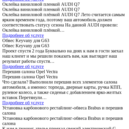
Оклейка виниловой пленкой AUDI Q7
Оклейка виниловой пленкой AUDI Q7
Оклейка виниловой плёнкой AUDI Q7 Лето считается самым
ярким временем года, поэтому ваш автомобиль должен
соответствовать статусу сезона На данной AUDI провели:
Оклейка виниловой плёнкой…
Подробнее об услуге
Обвес Keyvany для G63
Обвес Keyvany для G63
Проект спустя 2 года Буквально на днях к нам в гости заехал
наш клиент и мы решили показать вам, как выглядит наш
результат работы спустя…
Подробнее об услуге
Перешив салона Opel Vectra
Перешив салона Opel Vectra
Что сделали? Выполнили перешив всех элементов салона
автомобиля, а именно: торпеда, дверные карты, ручка КПП,
рулевое колесо, а также сиденья с добавлением ярко-желтых
вставок Перетянули…
Подробнее об услуге
Установка карбонового рестайлинг-обвеса Brabus и перешив
салона
Установка карбонового рестайлинг-обвеса Brabus и перешив
салона
К нам в тюнинг-ателье приехал свежий электрический G-