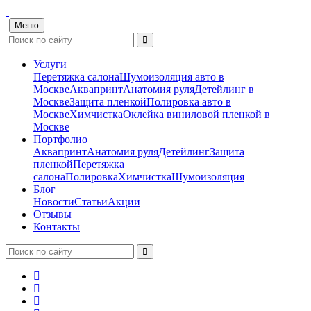
Меню
Услуги
Перетяжка салона
Шумоизоляция авто в
Москве
Аквапринт
Анатомия руля
Детейлинг в
Москве
Защита пленкой
Полировка авто в
Москве
Химчистка
Оклейка виниловой пленкой в
Москве
Портфолио
Аквапринт
Анатомия руля
Детейлинг
Защита
пленкой
Перетяжка
салона
Полировка
Химчистка
Шумоизоляция
Блог
Новости
Статьи
Акции
Отзывы
Контакты