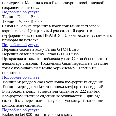
полиуретан. Машина в оклейке полиуретановой пленкой
сохраняет свежесть…
Подробнее об услуге
Тюнинг Гелика Brabus
Тюнинг Гелика Brabus
Салон на Гелике перешит в кожу сочетания светлого и
коричневого. Центральный ряд сидений сделан в
перфорацию по стилю BRABUS. Клиент захотел установить
приборы на потолке….
Подробнее об услуге
Перешив салона в кожу Ferrari GTC4 Lusso
Перешив салона в кожу Ferrari GTC4 Lusso
Прекрасная итальянка побывала у нас. Салон был перешит в
алькантара с завода. Пожелания были перешить в светлые
тона с комбинацией с темно коричневым. Перешиты
полностью…
Подробнее об услуге
Тюнинг мерседес v class установка комфортных сидений.
Тюнинг мерседес v class установка комфортных сидений.
В мерседес в класс установили сидения от 222 майбах.
Комфортом штатные сидения не отличаются. Один ряд
сидений мы перешили в натуральную кожу. Установили
комфортные сидения…
Подробнее об услуге
Brabus rocket 800 тюнинг салона в кожу