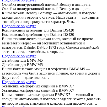
Подробнее об услуге
Оклейка полиуретановой пленкой Bentley в два цвета
Оклейка полиуретановой пленкой Bentley в два цвета
К нам заехала Bentley Bentayga — автомобиль, в котором
каждая линия говорит о статусе. Наша задача — сохранить
этот образ и подчеркнуть его характер. Что…
Подробнее об услуге
Комплексный детейлинг для Daimler DS420
Комплексный детейлинг для Daimler DS420
В наш тюнинг-центр приехал гость, который не просто
вызывает интерес — он заставляет остановиться и
всмотреться. Daimler DS420 1972 года. Символ английской
элегантности, автомобиль, который…
Подробнее об услуге
Детейлинг для BMW M5
Детейлинг для BMW M5
В наш бокс заехала мощная и эффектная BMW M5 —
автомобиль уже был в защитной пленке, но время и дороги
берут своё — даже пленка…
Подробнее об услуге
Установка комфортных сидений в BMW X7
Установка комфортных сидений в BMW X7
К нам в тюнинг-ателье приехал BMW X7 — мощный и
солидный автомобиль, в котором владелец захотел добавить
не просто стиль, а максимум комфорта для пассажиров….