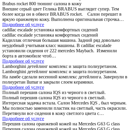
Brabus rocket 800 тюнинг салона в кожу
Внешне серый цвет Гелика BRABUS выглядит супер. Тем
более когда он в обвесе BRABUS rocket. Салон перешит в
яркую оранжевую кожу. Выполнена оригинальная строчка…
Подробнее об услуге
cadillac escalade установка комфортных сидений
cadillac escalade установка комфортных сидений
Кадиллак отличная большая машина. Задний ряд довольно
неудобный учитывая класс машины. В cadillac escalade
установили сидения от 222 mercedes Maybach. Изменили
борта в автомобиле чтоб…
Подробнее об услуге
Lamborghini детейлинг комплекс и защита полиуретаном.
Lamborghini детейлинг комплекс и защита полиуретаном.
На ламбе сделали весенний комплекс детейлинга. Завернули в
полиуретан llumar и закрыли слоем керамики.
Подробнее об услуге
Полный перешив салона IQS из черного в светлый.
Полный перешив салона IQS из черного в светлый.
Интересная задачка встала. Салон Mercedes IQS , был черным.
Мы полностью заменили пластик на светлый, часть окрасили.
Перетянули все сидения в кожу светлого цвета с…
Подробнее об услуге
Перешив салона оранжевой кожей на Mercedes G63 G class
Перешив салона оранжевой кожей на Mercedes G63 G class