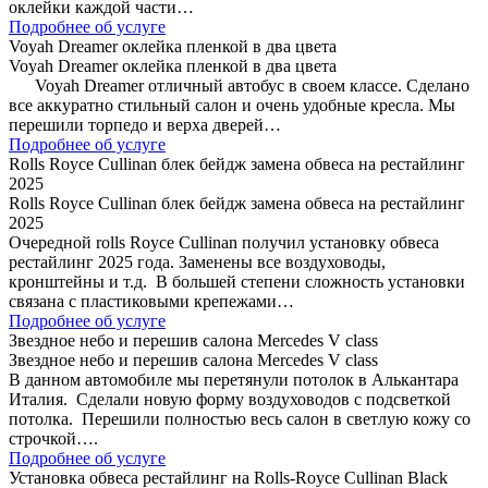
оклейки каждой части…
Подробнее об услуге
Voyah Dreamer оклейка пленкой в два цвета
Voyah Dreamer оклейка пленкой в два цвета
Voyah Dreamer отличный автобус в своем классе. Сделано
все аккуратно стильный салон и очень удобные кресла. Мы
перешили торпедо и верха дверей…
Подробнее об услуге
Rolls Royce Cullinan блек бейдж замена обвеса на рестайлинг
2025
Rolls Royce Cullinan блек бейдж замена обвеса на рестайлинг
2025
Очередной rolls Royce Cullinan получил установку обвеса
рестайлинг 2025 года. Заменены все воздуховоды,
кронштейны и т.д. В большей степени сложность установки
связана с пластиковыми крепежами…
Подробнее об услуге
Звездное небо и перешив салона Mercedes V class
Звездное небо и перешив салона Mercedes V class
В данном автомобиле мы перетянули потолок в Алькантара
Италия. Сделали новую форму воздуховодов с подсветкой
потолка. Перешили полностью весь салон в светлую кожу со
строчкой….
Подробнее об услуге
Установка обвеса рестайлинг на Rolls-Royce Cullinan Black