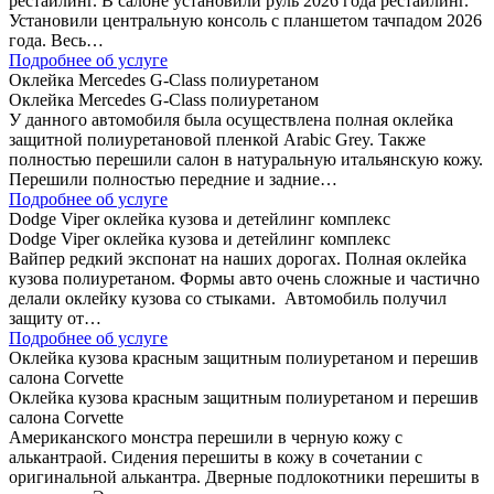
рестайлинг. В салоне установили руль 2026 года рестайлинг.
Установили центральную консоль с планшетом тачпадом 2026
года. Весь…
Подробнее об услуге
Оклейка Mercedes G-Class полиуретаном
Оклейка Mercedes G-Class полиуретаном
У данного автомобиля была осуществлена полная оклейка
защитной полиуретановой пленкой Arabic Grey. Также
полностью перешили салон в натуральную итальянскую кожу.
Перешили полностью передние и задние…
Подробнее об услуге
Dodge Viper оклейка кузова и детейлинг комплекс
Dodge Viper оклейка кузова и детейлинг комплекс
Вайпер редкий экспонат на наших дорогах. Полная оклейка
кузова полиуретаном. Формы авто очень сложные и частично
делали оклейку кузова со стыками. Автомобиль получил
защиту от…
Подробнее об услуге
Оклейка кузова красным защитным полиуретаном и перешив
салона Corvette
Оклейка кузова красным защитным полиуретаном и перешив
салона Corvette
Американского монстра перешили в черную кожу с
алькантраой. Сидения перешиты в кожу в сочетании с
оригинальной алькантра. Дверные подлокотники перешиты в