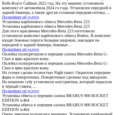
Rolls-Royce Cullinan 2022 год. На эту машину установили
комплект от автомобиля 2024 го года. Установлен передний и
задний бампера, а также другая головная передняя оптика….
Подробнее об услуге
Установка карбонового обвеса Mercedes-Benz 223
Установка карбонового обвеса Mercedes-Benz 223
Для этого красавчика Mercedes-Benz 223 изготовили
установили комплект карбонового обвеса Brabus. В комплект
входят боковые пороги большие широкие, накладки на
передний и задний бампера, боковые…
Подробнее об услуге
Оклейка полиуретаном и перешив салона Mercedes-Benz G-
Class в ярко красную кожу.
Оклейка полиуретаном и перешив салона Mercedes-Benz G-
Class в ярко красную кожу.
На гелике сделан полностью Night пакет. Окрасили передние
фары и поворотники. Поворотники сделаны под заводские.
На нижнюю губу установили кенгурятник, который окрасили
в чёрный глянец….
Подробнее об услуге
Установка обвеса и перешив салона BRABUS 900 ROCKET
EDITION w464
Установка обвеса и перешив салона BRABUS 900 ROCKET
EDITION w464
Очень зачетная получилась машинка. Установили карбоновый