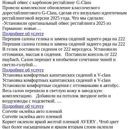
Новый обвес с карбоном рестайлинг G-Class
Провели комплексное обновление классического
дорестайлингового G-Class, сделав его визуально идентичным
рестайлинговой версии 2025 года. Что мы сделали:
-Установили оригинальный обвес рестайлинга 2025 из
Германии: новые…
Подробнее об услуге
Перешив салона гелика и замена сидений заднего ряда на 222
Перешив салона гелика и замена сидений заднего ряда на 222
В гелик поставили сидения от 222 мерседеса. Установили
оттоманки, массаж в сидения. Поставили консоль от 222
maybach. Салон перешит в необычное сочетание чиней и
светло-голубой…
Подробнее об услуге
Установка комфортных капитанских сидений в V-class
Установка комфортных капитанских сидений в V-class
Установили комфортные сидения с оттоманками в автобус.
Весь салон перешили в светлую кожу в заводскую
комплектацию. Добавили на потолок звездное небо и
воздуховоды с подсветкой. …
Подробнее об услуге
Corvette оклейка авто пленкой
Corvette оклейка авто пленкой
Корвет оклеили яркой желтой пленкой AVERY . Чтоб цвет
был более насыщенным и ярким вторым слоем оклеили