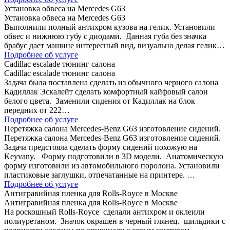
Установка обвеса на Mercedes G63
Установка обвеса на Mercedes G63
Выполнили полный антихром кузова на гелик. Установили
обвес и нижнюю губу с диодами. Данная губа без значка
брабус дает машине интересный вид, визуально делая гелик…
Подробнее об услуге
Сadillac escalade тюнинг салона
Сadillac escalade тюнинг салона
Задача была поставлена сделать из обычного черного салона
Кадиллак Эскалейт сделать комфортный кайфовый салон
белого цвета. Заменили сидения от Кадиллак на блок
передних от 222…
Подробнее об услуге
Перетяжка салона Mercedes-Benz G63 изготовление сидений.
Перетяжка салона Mercedes-Benz G63 изготовление сидений.
Задача предстояла сделать форму сидений похожую на
Keyvany. Форму подготовили в 3D модели. Анатомическую
форму изготовили из автомобильного поролона. Установили
пластиковые заглушки, отпечатанные на принтере. …
Подробнее об услуге
Антигравийная пленка для Rolls-Royce в Москве
Антигравийная пленка для Rolls-Royce в Москве
На роскошный Rolls-Royce сделали антихром и оклеили
полиуретаном. Значок окрашен в черный глянец. шильдики с