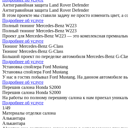
Антигравийная защита Land Rover Defender
Антигравийная защита Land Rover Defender
В этом проекте мы ставили задачу не просто изменить цвет, а
Подробнее об услуге
Полный тюнинг Mercedes-Benz W223
Полный тюнинг Mercedes-Benz W223
Проект для Mercedes-Benz W223 — это комплексная премиальн
эксклюзивные элементы отделки. Кузов…
Подробнее об услуге
Тюнинг Mercedes-Benz G-Class
Тюнинг Mercedes-Benz G-Class
Большой проект по переделке автомобиля Mercedes-Benz G-Cla
выхлопные насадки в черный глянцевый цвет….
Подробнее об услуге
Установка спойлера Ford Mustang
Установка спойлера Ford Mustang
У нас в гостях побывал Ford Mustang. На данном автомобиле 
Подробнее об услуге
Перешив салона Honda S2000
Перешив салона Honda S2000
На работы по полному перешиву салона к нам приехал уникал
Подробнее об услуге
1
/
49
Материалы отделки салона
Алькантара
Алькантара