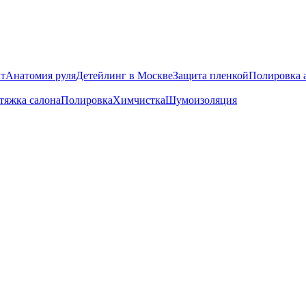
т
Анатомия руля
Детейлинг в Москве
Защита пленкой
Полировка 
тяжка салона
Полировка
Химчистка
Шумоизоляция