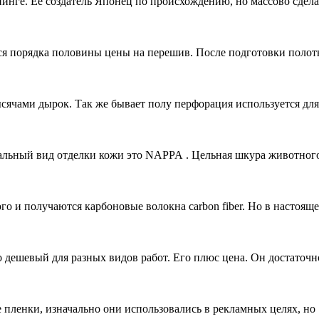
юнинге. Ее создатель Японец по происхождению, но массово сде
тся порядка половины цены на перешив. После подготовки полот
сячами дырок. Так же бывает полу перфорация используется для
альный вид отделки кожи это NAPPA . Цельная шкура животног
о и получаются карбоновые волокна carbon fiber. Но в настояще
 дешевый для разных видов работ. Его плюс цена. Он достаточн
 пленки, изначально они использовались в рекламных целях, но