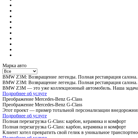
Марка авто
BMW Z3M: Возвращение легенды. Полная реставрация салона.
BMW Z3M: Возвращение легенды. Полная реставрация салона.
BMW Z3M — это уже коллекционный автомобиль. Наша задача бы
Подробнее об услуге
Преображение Mercedes-Benz G-Class
Преображение Mercedes-Benz G-Class
Этот проект — пример тотальной персонализации внедорожника
экстерьера. Что сделано: ·…
Подробнее об услуге
Полная перезагрузка G-Class: карбон, керамика и комфорт
Полная перезагрузка G-Class: карбон, керамика и комфорт
Клиент хотел превратить свой гелик в уникальное транспортн
затрагивает каждую деталь. Список работ:…
Подробнее об услуге