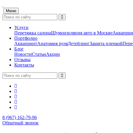
Меню
Услуги
Перетяжка салона
Шумоизоляция авто в Москве
Акваприн
Портфолио
Аквапринт
Анатомия руля
Детейлинг
Защита пленкой
Пере
Блог
Новости
Статьи
Акции
Отзывы
Контакты
8 (967) 162-79-96
Обратный звонок