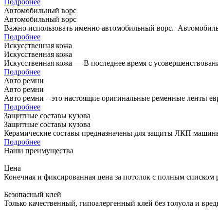
десятилетия,…
Подробнее
Автомобильный ворс
Автомобильный ворс
Важно использовать именно автомобильный ворс. Автомобильн
напольным покрытием. Мы…
Подробнее
Искусственная кожа
Искусственная кожа
Искусственная кожа — В последнее время с усовершенствован
изготовленный максимально похожим на натуральную…
Подробнее
Авто ремни
Авто ремни
Авто ремни – это настоящие оригинальные ременные ленты евр
Подробнее
Защитные составы кузова
Защитные составы кузова
Керамические составы предназначены для защиты ЛКП машины 
Подробнее
Наши преимущества
Цена
Конечная и фиксированная цена за потолок с полным списком р
Безопасный клей
Только качественный, гипоалергенный клей без толуола и вре