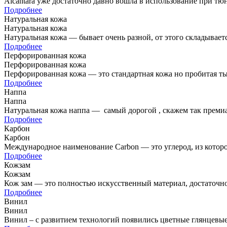
Alcantara уже достаточно давно вошла в использование при т
Подробнее
Натуральная кожа
Натуральная кожа
Натуральная кожа — бывает очень разной, от этого складывае
Подробнее
Перфорированная кожа
Перфорированная кожа
Перфорированная кожа — это стандартная кожа но пробитая ты
Подробнее
Наппа
Наппа
Натуральная кожа наппа — самый дорогой , скажем так преми
Подробнее
Карбон
Карбон
Международное наименование Carbon — это углерод, из которог
которых несущей основой являются…
Подробнее
Кожзам
Кожзам
Кож зам — это полностью искусственный материал, достаточно
Подробнее
Винил
Винил
Винил – с развитием технологий появились цветные глянцевые