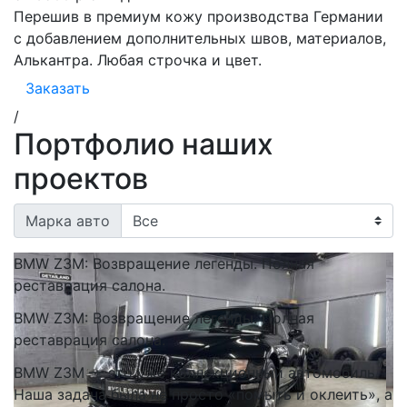
Перешив в премиум кожу производства Германии
с добавлением дополнительных швов, материалов,
Алькантра. Любая строчка и цвет.
Заказать
/
Портфолио наших
проектов
Марка авто
BMW Z3M: Возвращение легенды. Полная
реставрация салона.
BMW Z3M: Возвращение легенды. Полная
реставрация салона.
BMW Z3M — это уже коллекционный автомобиль.
Наша задача была не просто «помыть и оклеить», а