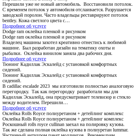
Перешили уже не новый автомобиль. Восстановили потолок.
С временем потолок у автомобиля отслаивается. Разрушается
заводской поролон. Часто владельцы реставрируют потолок
bentley. Кожа светлого цвета с…
Подробнее об услуге
Dodge ram оклейка пленкой и рисунком
Dodge ram оклейка пленкой и рисунком
Владелец машины захотел креативно отнестись к любимой
машине. Был разработан дизайн на тематику охоты и
рыбалки. Оклейка винилом заняла два рабочих дня.
Подробнее об услуге
Тюнинг Кадиллак Эскалейд с установкой комфортных
сидений.
Тюнинг Кадиллак Эскалейд с установкой комфортных
сидений.
В cadillac escalade 2023 мы изготовили полностью аналоговую
перегородку. Так как перегородку разработали мы для
Кадиллак Эскалейд, она предусматривает телевизор и стекло
между водителем. Перешили…
Подробнее об услуге
Оклейка Rolls Royce полиуретаном + детейлинг комплекс
Оклейка Rolls Royce полиуретаном + детейлинг комплекс
Роскошный rolls royce cullinan заехал на полировку кузова.
Так же сделана полная оклейка кузова в полиуретан lummar.
Частичный антихром пакет молдингов. Рекомендуем