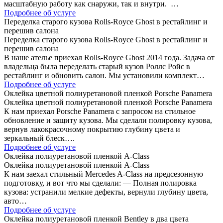
масштабную работу как снаружи, так и внутри. …
Подробнее об услуге
Переделка старого кузова Rolls-Royce Ghost в рестайлинг и
перешив салона
Переделка старого кузова Rolls-Royce Ghost в рестайлинг и
перешив салона
В наше ателье приехал Rolls-Royce Ghost 2014 года. Задача от
владельца была переделать старый кузов Роллс Ройс в
рестайлинг и обновить салон. Мы установили комплект…
Подробнее об услуге
Оклейка цветной полиуретановой пленкой Porsche Panamera
Оклейка цветной полиуретановой пленкой Porsche Panamera
К нам приехал Porsche Panamera с запросом на стильное
обновление и защиту кузова. Мы сделали полировку кузова,
вернув лакокрасочному покрытию глубину цвета и
зеркальный блеск….
Подробнее об услуге
Оклейка полиуретановой пленкой A-Class
Оклейка полиуретановой пленкой A-Class
К нам заехал стильный Mercedes A-Class на предсезонную
подготовку, и вот что мы сделали: — Полная полировка
кузова: устранили мелкие дефекты, вернули глубину цвета,
авто…
Подробнее об услуге
Оклейка полиуретановой пленкой Bentley в два цвета