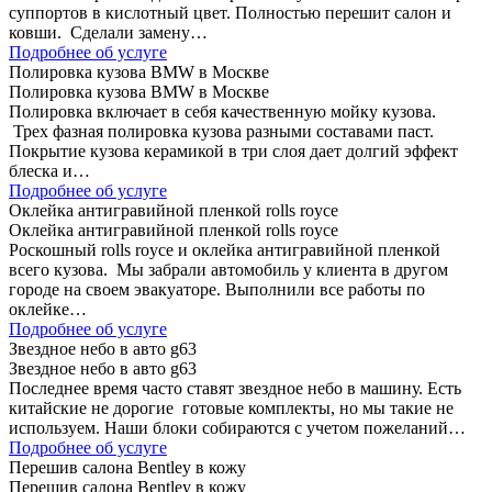
суппортов в кислотный цвет. Полностью перешит салон и
ковши. Сделали замену…
Подробнее об услуге
Полировка кузова BMW в Москве
Полировка кузова BMW в Москве
Полировка включает в себя качественную мойку кузова.
Трех фазная полировка кузова разными составами паст.
Покрытие кузова керамикой в три слоя дает долгий эффект
блеска и…
Подробнее об услуге
Оклейка антигравийной пленкой rolls royce
Оклейка антигравийной пленкой rolls royce
Роскошный rolls royce и оклейка антигравийной пленкой
всего кузова. Мы забрали автомобиль у клиента в другом
городе на своем эвакуаторе. Выполнили все работы по
оклейке…
Подробнее об услуге
Звездное небо в авто g63
Звездное небо в авто g63
Последнее время часто ставят звездное небо в машину. Есть
китайские не дорогие готовые комплекты, но мы такие не
используем. Наши блоки собираются с учетом пожеланий…
Подробнее об услуге
Перешив салона Bentley в кожу
Перешив салона Bentley в кожу