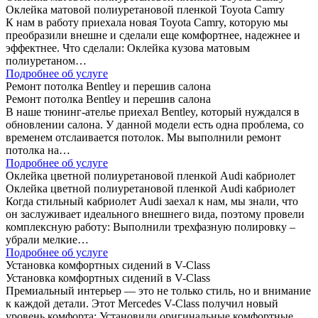
Оклейка матовой полиуретановой пленкой Toyota Camry
К нам в работу приехала новая Toyota Camry, которую мы
преобразили внешне и сделали еще комфортнее, надежнее и
эффектнее. Что сделали: Оклейка кузова матовым
полиуретаном…
Подробнее об услуге
Ремонт потолка Bentley и перешив салона
Ремонт потолка Bentley и перешив салона
В наше тюнинг-ателье приехал Bentley, который нуждался в
обновлении салона. У данной модели есть одна проблема, со
временем отслаивается потолок. Мы выполнили ремонт
потолка на…
Подробнее об услуге
Оклейка цветной полиуретановой пленкой Audi кабриолет
Оклейка цветной полиуретановой пленкой Audi кабриолет
Когда стильный кабриолет Audi заехал к нам, мы знали, что
он заслуживает идеального внешнего вида, поэтому провели
комплексную работу: Выполнили трехфазную полировку –
убрали мелкие…
Подробнее об услуге
Установка комфортных сидений в V-Class
Установка комфортных сидений в V-Class
Премиальный интерьер — это не только стиль, но и внимание
к каждой детали. Этот Mercedes V-Class получил новый
уровень комфорта: Установили оригинальные комфортные