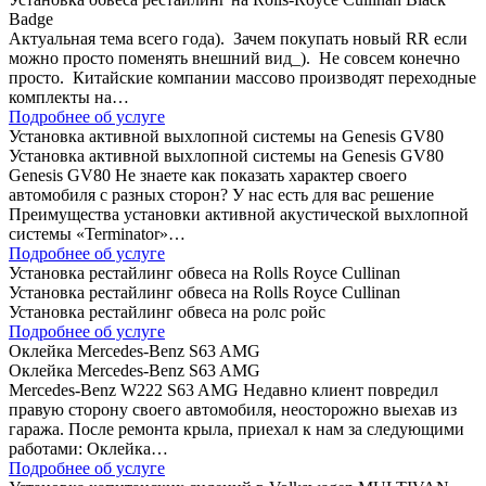
Badge
Актуальная тема всего года). Зачем покупать новый RR если
можно просто поменять внешний вид_). Не совсем конечно
просто. Китайские компании массово производят переходные
комплекты на…
Подробнее об услуге
Установка активной выхлопной системы на Genesis GV80
Установка активной выхлопной системы на Genesis GV80
Genesis GV80 Не знаете как показать характер своего
автомобиля с разных сторон? У нас есть для вас решение
Преимущества установки активной акустической выхлопной
системы «Terminator»…
Подробнее об услуге
Установка рестайлинг обвеса на Rolls Royce Cullinan
Установка рестайлинг обвеса на Rolls Royce Cullinan
Установка рестайлинг обвеса на ролс ройс
Подробнее об услуге
Оклейка Mercedes-Benz S63 AMG
Оклейка Mercedes-Benz S63 AMG
Mercedes-Benz W222 S63 AMG Недавно клиент повредил
правую сторону своего автомобиля, неосторожно выехав из
гаража. После ремонта крыла, приехал к нам за следующими
работами: Оклейка…
Подробнее об услуге