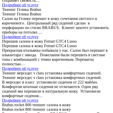
сохраняет свежесть…
Подробнее об услуге
Тюнинг Гелика Brabus
Тюнинг Гелика Brabus
Салон на Гелике перешит в кожу сочетания светлого и
коричневого. Центральный ряд сидений сделан в
перфорацию по стилю BRABUS. Клиент захотел установить
приборы на потолке….
Подробнее об услуге
Перешив салона в кожу Ferrari GTC4 Lusso
Перешив салона в кожу Ferrari GTC4 Lusso
Прекрасная итальянка побывала у нас. Салон был перешит в
алькантара с завода. Пожелания были перешить в светлые
тона с комбинацией с темно коричневым. Перешиты
полностью…
Подробнее об услуге
Тюнинг мерседес v class установка комфортных сидений.
Тюнинг мерседес v class установка комфортных сидений.
В мерседес в класс установили сидения от 222 майбах.
Комфортом штатные сидения не отличаются. Один ряд
сидений мы перешили в натуральную кожу. Установили
комфортные сидения…
Подробнее об услуге
Brabus rocket 800 тюнинг салона в кожу
Brabus rocket 800 тюнинг салона в кожу