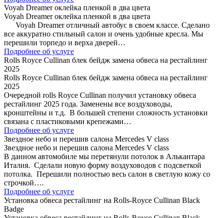
Voyah Dreamer оклейка пленкой в два цвета
Voyah Dreamer оклейка пленкой в два цвета
Voyah Dreamer отличный автобус в своем классе. Сделано
все аккуратно стильный салон и очень удобные кресла. Мы
перешили торпедо и верха дверей…
Подробнее об услуге
Rolls Royce Cullinan блек бейдж замена обвеса на рестайлинг
2025
Rolls Royce Cullinan блек бейдж замена обвеса на рестайлинг
2025
Очередной rolls Royce Cullinan получил установку обвеса
рестайлинг 2025 года. Заменены все воздуховоды,
кронштейны и т.д. В большей степени сложность установки
связана с пластиковыми крепежами…
Подробнее об услуге
Звездное небо и перешив салона Mercedes V class
Звездное небо и перешив салона Mercedes V class
В данном автомобиле мы перетянули потолок в Алькантара
Италия. Сделали новую форму воздуховодов с подсветкой
потолка. Перешили полностью весь салон в светлую кожу со
строчкой….
Подробнее об услуге
Установка обвеса рестайлинг на Rolls-Royce Cullinan Black
Badge
Установка обвеса рестайлинг на Rolls-Royce Cullinan Black