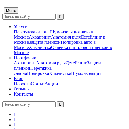
Меню
Услуги
Перетяжка салона
Шумоизоляция авто в
Москве
Аквапринт
Анатомия руля
Детейлинг в
Москве
Защита пленкой
Полировка авто в
Москве
Химчистка
Оклейка виниловой пленкой в
Москве
Портфолио
Аквапринт
Анатомия руля
Детейлинг
Защита
пленкой
Перетяжка
салона
Полировка
Химчистка
Шумоизоляция
Блог
Новости
Статьи
Акции
Отзывы
Контакты