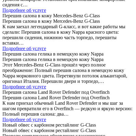
сидения с…
Подробнее об услуге
Перешив салона в кожу Mercedes-Benz G-Class
Перешив салона в кожу Mercedes-Benz G-Class
К нам заехал легендарный G-класс, и вот какие работы мы
сделали: Перешив салона в кожу Nappa красного цвета:
перешили сидения, нижнюю часть торпедо, перешиты
вставки…
Подробнее об услуге
Перешив салона гелика в немецкую кожу Nappa
Перешив салона гелика в немецкую кожу Nappa
Этот Mercedes-Benz G-Class прошёл через полное
преображение: Полный перешив салона в немецкую кожу
Nappa морковного цвета. Перетянули потолок алькантарой,
оригинал Италия. Перешили двери и торпедо,…
Подробнее об услуге
Перешив салона Land Rover Defender под Overfinch
Перешив салона Land Rover Defender под Overfinch
К нам приехал обычный Land Rover Defender и мы шаг за
шагом превратили его в Overfinch — редкую и яркую версию:
Полный перешив салона: два…
Подробнее об услуге
Новый обвес с карбоном рестайлинг G-Class
Новый обвес с карбоном рестайлинг G-Class
Провели комплексное обновление классического