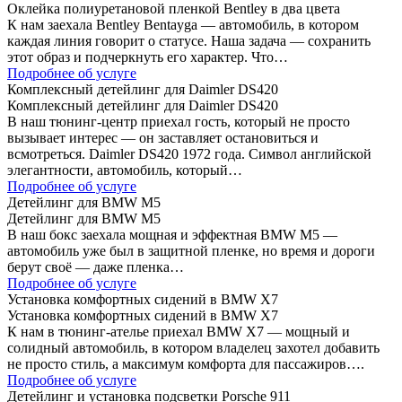
Оклейка полиуретановой пленкой Bentley в два цвета
К нам заехала Bentley Bentayga — автомобиль, в котором
каждая линия говорит о статусе. Наша задача — сохранить
этот образ и подчеркнуть его характер. Что…
Подробнее об услуге
Комплексный детейлинг для Daimler DS420
Комплексный детейлинг для Daimler DS420
В наш тюнинг-центр приехал гость, который не просто
вызывает интерес — он заставляет остановиться и
всмотреться. Daimler DS420 1972 года. Символ английской
элегантности, автомобиль, который…
Подробнее об услуге
Детейлинг для BMW M5
Детейлинг для BMW M5
В наш бокс заехала мощная и эффектная BMW M5 —
автомобиль уже был в защитной пленке, но время и дороги
берут своё — даже пленка…
Подробнее об услуге
Установка комфортных сидений в BMW X7
Установка комфортных сидений в BMW X7
К нам в тюнинг-ателье приехал BMW X7 — мощный и
солидный автомобиль, в котором владелец захотел добавить
не просто стиль, а максимум комфорта для пассажиров….
Подробнее об услуге
Детейлинг и установка подсветки Porsche 911