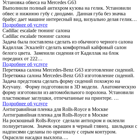
Установка обвеса на Mercedes G63
Выполнили полный антихром кузова на гелик. Установили
обвес и нижнюю губу с диодами. Данная губа без значка
брабус дает машине интересный вид, визуально делая гелик…
Подробнее об услуге
Сadillac escalade тюнинг салона
Сadillac escalade тюнинг салона
Задача была поставлена сделать из обычного черного салона
Кадиллак Эскалейт сделать комфортный кайфовый салон
белого цвета. Заменили сидения от Кадиллак на блок
передних от 222…
Подробнее об услуге
Перетяжка салона Mercedes-Benz G63 изготовление сидений.
Перетяжка салона Mercedes-Benz G63 изготовление сидений.
Задача предстояла сделать форму сидений похожую на
Keyvany. Форму подготовили в 3D модели. Анатомическую
форму изготовили из автомобильного поролона. Установили
пластиковые заглушки, отпечатанные на принтере. …
Подробнее об услуге
Антигравийная пленка для Rolls-Royce в Москве
Антигравийная пленка для Rolls-Royce в Москве
На роскошный Rolls-Royce сделали антихром и оклеили
полиуретаном. Значок окрашен в черный глянец. шильдики с
надписями сделаны по оригиналу с серым контуром.
Окрасили насадки выхлопа….