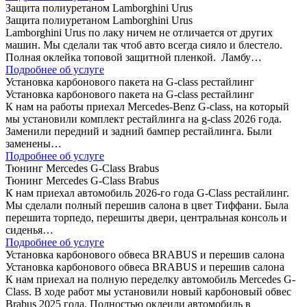
Защита полиуретаном Lamborghini Urus
Защита полиуретаном Lamborghini Urus
Lamborghini Urus по лаку ничем не отличается от других
машин. Мы сделали так чтоб авто всегда сияло и блестело.
Полная оклейка топовой защитной пленкой. Ламбу…
Подробнее об услуге
Установка карбонового пакета на G-class рестайлинг
Установка карбонового пакета на G-class рестайлинг
К нам на работы приехал Mercedes-Benz G-class, на который
мы установили комплект рестайлинга на g-class 2026 года.
Заменили передний и задний бампер рестайлинга. Были
заменены…
Подробнее об услуге
Тюнинг Mercedes G-Class Brabus
Тюнинг Mercedes G-Class Brabus
К нам приехал автомобиль 2026-го года G-Class рестайлинг.
Мы сделали полный перешив салона в цвет Тиффани. Была
перешита торпедо, перешиты двери, центральная консоль и
сиденья…
Подробнее об услуге
Установка карбонового обвеса BRABUS и перешив салона
Установка карбонового обвеса BRABUS и перешив салона
К нам приехал на полную переделку автомобиль Mercedes G-
Class. В ходе работ мы установили новый карбоновый обвес
Brabus 2025 года. Полностью оклеили автомобиль в