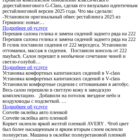
дорестайлингового G-Class, сделав его визуально идентичным
рестайлинговой версии 2025 года. Что мы сделали:
-Установили оригинальный обвес рестайлинга 2025 из
Германии: новые…
Подробнее об услуге
Перешив салона гелика и замена сидений заднего ряда на 222
Перешив салона гелика и замена сидений заднего ряда на 222
В гелик поставили сидения от 222 мерседеса. Установили
оттоманки, массаж в сидения. Поставили консоль от 222
maybach. Салон перешит в необычное сочетание чиней и
светло-голубой…
Подробнее об услуге
Установка комфортных капитанских сидений в V-class
Установка комфортных капитанских сидений в V-class
Установили комфортные сидения с оттоманками в автобус.
Весь салон перешили в светлую кожу в заводскую
комплектацию. Добавили на потолок звездное небо и
воздуховоды с подсветкой. …
Подробнее об услуге
Corvette оклейка авто пленкой
Corvette оклейка авто пленкой
Корвет оклеили яркой желтой пленкой AVERY . Чтоб цвет
был более насыщенным и ярким вторым слоем оклеили
полиуретан. Машина в оклейке полиуретановой пленкой