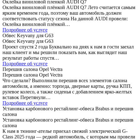
Оклейка виниловой пленкой AUDI Q7
Оклейка виниловой плёнкой AUDI Q7 Лето считается самым
ярким временем года, поэтому ваш автомобиль должен
соответствовать статусу сезона На данной AUDI провели:
Оклейка виниловой плёнкой…
Подробнее об услуге
Обвес Keyvany для G63
Обвес Keyvany для G63
Проект спустя 2 года Буквально на днях к нам в гости заехал
наш клиент и мы решили показать вам, как выглядит наш
результат работы спустя…
Подробнее об услуге
Перешив салона Opel Vectra
Перешив салона Opel Vectra
Что сделали? Выполнили перешив всех элементов салона
автомобиля, а именно: торпеда, дверные карты, ручка КПП,
рулевое колесо, а также сиденья с добавлением ярко-желтых
вставок Перетянули…
Подробнее об услуге
Установка карбонового рестайлинг-обвеса Brabus и перешив
салона
Установка карбонового рестайлинг-обвеса Brabus и перешив
салона
К нам в тюнинг-ателье приехал свежий электрический G-
Class 2025 года — редкий автомобиль, с которым мы провели