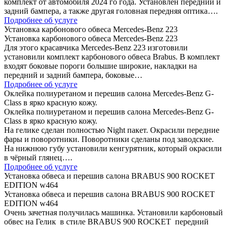
комплект от автомобиля 2024 го года. Установлен передний и
задний бампера, а также другая головная передняя оптика….
Подробнее об услуге
Установка карбонового обвеса Mercedes-Benz 223
Установка карбонового обвеса Mercedes-Benz 223
Для этого красавчика Mercedes-Benz 223 изготовили
установили комплект карбонового обвеса Brabus. В комплект
входят боковые пороги большие широкие, накладки на
передний и задний бампера, боковые…
Подробнее об услуге
Оклейка полиуретаном и перешив салона Mercedes-Benz G-
Class в ярко красную кожу.
Оклейка полиуретаном и перешив салона Mercedes-Benz G-
Class в ярко красную кожу.
На гелике сделан полностью Night пакет. Окрасили передние
фары и поворотники. Поворотники сделаны под заводские.
На нижнюю губу установили кенгурятник, который окрасили
в чёрный глянец….
Подробнее об услуге
Установка обвеса и перешив салона BRABUS 900 ROCKET
EDITION w464
Установка обвеса и перешив салона BRABUS 900 ROCKET
EDITION w464
Очень зачетная получилась машинка. Установили карбоновый
обвес на Гелик в стиле BRABUS 900 ROCKET передний