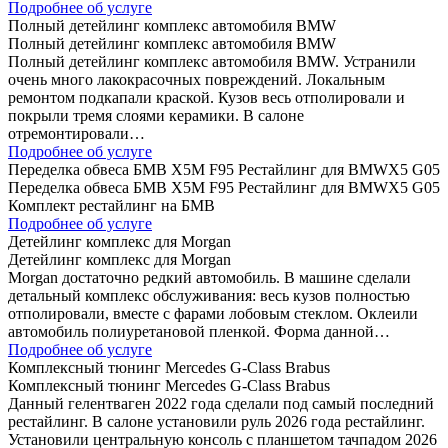
Подробнее об услуге
Полный детейлинг комплекс автомобиля BMW
Полный детейлинг комплекс автомобиля BMW
Полный детейлинг комплекс автомобиля BMW. Устранили
очень много лакокрасочных повреждений. Локальным
ремонтом подкапали краской. Кузов весь отполировали и
покрыли тремя слоями керамики. В салоне
отремонтировали…
Подробнее об услуге
Переделка обвеса БМВ Х5М F95 Рестайлинг для BMWX5 G05
Переделка обвеса БМВ Х5М F95 Рестайлинг для BMWX5 G05
Комплект рестайлинг на БМВ
Подробнее об услуге
Детейлинг комплекс для Morgan
Детейлинг комплекс для Morgan
Morgan достаточно редкий автомобиль. В машине сделали
детальный комплекс обслуживания: весь кузов полностью
отполировали, вместе с фарами лобовым стеклом. Оклеили
автомобиль полиуретановой пленкой. Форма данной…
Подробнее об услуге
Комплексный тюнинг Mercedes G-Class Brabus
Комплексный тюнинг Mercedes G-Class Brabus
Данный гелентваген 2022 года сделали под самый последний
рестайлинг. В салоне установили руль 2026 года рестайлинг.
Установили центральную консоль с планшетом тачпадом 2026