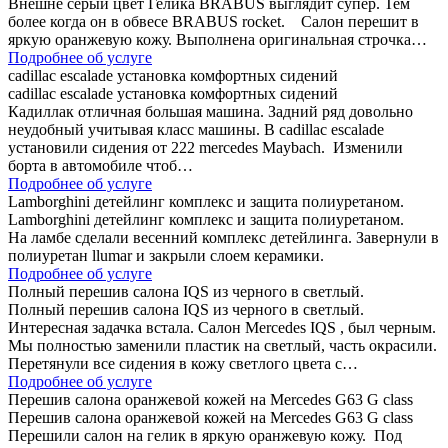
Внешне серый цвет Гелика BRABUS выглядит супер. Тем
более когда он в обвесе BRABUS rocket. Салон перешит в
яркую оранжевую кожу. Выполнена оригинальная строчка…
Подробнее об услуге
cadillac escalade установка комфортных сидений
cadillac escalade установка комфортных сидений
Кадиллак отличная большая машина. Задний ряд довольно
неудобный учитывая класс машины. В cadillac escalade
установили сидения от 222 mercedes Maybach. Изменили
борта в автомобиле чтоб…
Подробнее об услуге
Lamborghini детейлинг комплекс и защита полиуретаном.
Lamborghini детейлинг комплекс и защита полиуретаном.
На ламбе сделали весенний комплекс детейлинга. Завернули в
полиуретан llumar и закрыли слоем керамики.
Подробнее об услуге
Полный перешив салона IQS из черного в светлый.
Полный перешив салона IQS из черного в светлый.
Интересная задачка встала. Салон Mercedes IQS , был черным.
Мы полностью заменили пластик на светлый, часть окрасили.
Перетянули все сидения в кожу светлого цвета с…
Подробнее об услуге
Перешив салона оранжевой кожей на Mercedes G63 G class
Перешив салона оранжевой кожей на Mercedes G63 G class
Перешили салон на гелик в яркую оранжевую кожу. Под