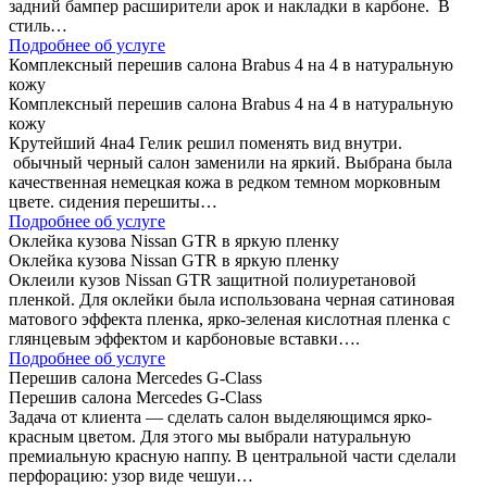
задний бампер расширители арок и накладки в карбоне. В
стиль…
Подробнее об услуге
Комплексный перешив салона Brabus 4 на 4 в натуральную
кожу
Комплексный перешив салона Brabus 4 на 4 в натуральную
кожу
Крутейший 4на4 Гелик решил поменять вид внутри.
обычный черный салон заменили на яркий. Выбрана была
качественная немецкая кожа в редком темном морковным
цвете. сидения перешиты…
Подробнее об услуге
Оклейка кузова Nissan GTR в яркую пленку
Оклейка кузова Nissan GTR в яркую пленку
Оклеили кузов Nissan GTR защитной полиуретановой
пленкой. Для оклейки была использована черная сатиновая
матового эффекта пленка, ярко-зеленая кислотная пленка с
глянцевым эффектом и карбоновые вставки….
Подробнее об услуге
Перешив салона Mercedes G-Class
Перешив салона Mercedes G-Class
Задача от клиента — сделать салон выделяющимся ярко-
красным цветом. Для этого мы выбрали натуральную
премиальную красную наппу. В центральной части сделали
перфорацию: узор виде чешуи…