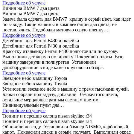
Подробнее об услуге
Винил на BMW 7 два цвета
Винил на BMW 7 два цвета
Задача была сделать для BMW7 крышу в серый цвет, как идет
по заводу. Такие машины в комплектации два цвета, не
поставлялись. Подобрали матовую серую пленку….
Подробнее об услуге
Детейлинг для Ferrari F430 и оклейка
Детейлинг для Ferrari F430 и оклейка
Красотку итальянку Ferrari F430 подготовили по кузову.
Выполнили детальную полировку. Поклеили полосы. Всю
машину завернули в полиуретан. Установили
допоборудование в виде камер кругового обзора.
Подробнее об услуге
Звездное небо в машину Toyota
Звездное небо в машину Toyota
Установили звездное небо в машину с тремя тысячами лучей.
Блоки собрали под задачу, добавили 10% желтого цвета,
остальное мерцающее разным светлым цветом.
Индивидуальный пульт для…
Подробнее об услуге
Тюнинг и перешив салона nissan skyline r34
Тюнинг и перешив салона nissan skyline r34
Обновили легенду. Установили бампер NISMO, карбоновый
капот. Покрасили диски в серый полумат. Выполнили окрас