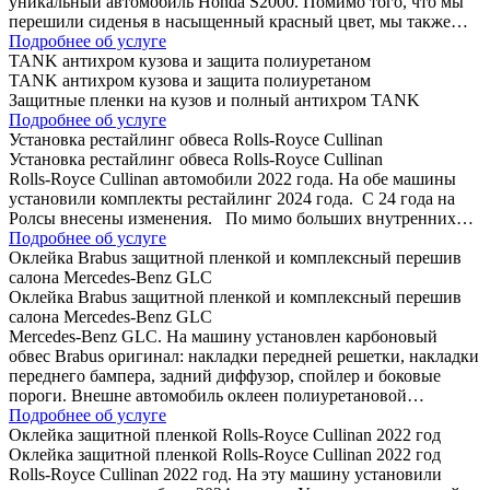
уникальный автомобиль Honda S2000. Помимо того, что мы
перешили сиденья в насыщенный красный цвет, мы также…
Подробнее об услуге
TANK антихром кузова и защита полиуретаном
TANK антихром кузова и защита полиуретаном
Защитные пленки на кузов и полный антихром TANK
Подробнее об услуге
Установка рестайлинг обвеса Rolls-Royce Cullinan
Установка рестайлинг обвеса Rolls-Royce Cullinan
Rolls-Royce Cullinan автомобили 2022 года. На обе машины
установили комплекты рестайлинг 2024 года. C 24 года на
Ролсы внесены изменения. По мимо больших внутренних…
Подробнее об услуге
Оклейка Brabus защитной пленкой и комплексный перешив
салона Mercedes-Benz GLC
Оклейка Brabus защитной пленкой и комплексный перешив
салона Mercedes-Benz GLC
Mercedes-Benz GLC. На машину установлен карбоновый
обвес Brabus оригинал: накладки передней решетки, накладки
переднего бампера, задний диффузор, спойлер и боковые
пороги. Внешне автомобиль оклеен полиуретановой…
Подробнее об услуге
Оклейка защитной пленкой Rolls-Royce Cullinan 2022 год
Оклейка защитной пленкой Rolls-Royce Cullinan 2022 год
Rolls-Royce Cullinan 2022 год. На эту машину установили