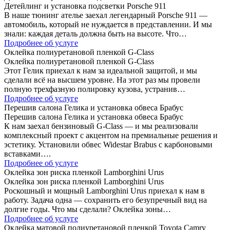
Детейлинг и установка подсветки Porsche 911
В наше тюнинг ателье заехал легендарный Porsche 911 —
автомобиль, который не нуждается в представлении. И мы
знали: каждая деталь должна быть на высоте. Что…
Подробнее об услуге
Оклейка полиуретановой пленкой G-Class
Оклейка полиуретановой пленкой G-Class
Этот Гелик приехал к нам за идеальной защитой, и мы
сделали всё на высшем уровне. На этот раз мы провели
полную трехфазную полировку кузова, устранив…
Подробнее об услуге
Перешив салона Гелика и установка обвеса Брабус
Перешив салона Гелика и установка обвеса Брабус
К нам заехал бензиновый G-Class — и мы реализовали
комплексный проект с акцентом на премиальные решения и
эстетику. Установили обвес Widestar Brabus с карбоновыми
вставками….
Подробнее об услуге
Оклейка зон риска пленкой Lamborghini Urus
Оклейка зон риска пленкой Lamborghini Urus
Роскошный и мощный Lamborghini Urus приехал к нам в
работу. Задача одна — сохранить его безупречный вид на
долгие годы. Что мы сделали? Оклейка зоны…
Подробнее об услуге
Оклейка матовой полиуретановой пленкой Toyota Camry