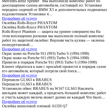
Mercedes-Benz Sprinter Мы выполнили комплекс работ по
дооснащению салона автомобиля, состоящий из: Установки
передних сидений от BMW Х5 и дополнительных подвижных
подлокотников Установки 4…
Подробнее об услуге
Оклейка Rolls-Royce PHANTOM
Оклейка Rolls-Royce PHANTOM
Rolls-Royce Phantom — защита на уровне совершенства На
этом воплощении роскоши мы выполнили полный комплекс
работ по защитной оклейке: Верхняя часть кузова — оклеена
полиуретановой…
Подробнее об услуге
Окрас кожи на Porsche 911 (993) Turbo S (1994-1998)
Окрас кожи на Porsche 911 (993) Turbo S (1994-1998)
Привели в порядок Porsche 911 (993) Turbo S (1994-1998)
Клиент обратился к нам с просьбой привести в порядок салон
его автомобиля, который потреля свой блеск…
Подробнее об услуге
Перешили GLS63 в BRABUS
Перешили GLS63 в BRABUS
Установили обвес BRABUS на W167 GLS63 Наклеить
шильдик может каждый, а проделать большой комплекс работ
и учесть каждую мелочь может далеко не каждый Что было…
Подробнее об услуге
Оклейка виниловой пленкой AUDI Q7