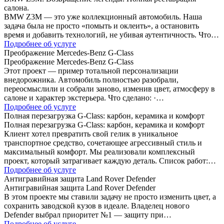
салона.
BMW Z3M — это уже коллекционный автомобиль. Наша
задача была не просто «помыть и оклеить», а остановить
время и добавить технологий, не убивая аутентичность. Что…
Подробнее об услуге
Преображение Mercedes-Benz G-Class
Преображение Mercedes-Benz G-Class
Этот проект — пример тотальной персонализации
внедорожника. Автомобиль полностью разобрали,
переосмыслили и собрали заново, изменив цвет, атмосферу в
салоне и характер экстерьера. Что сделано: ·…
Подробнее об услуге
Полная перезагрузка G-Class: карбон, керамика и комфорт
Полная перезагрузка G-Class: карбон, керамика и комфорт
Клиент хотел превратить свой гелик в уникальное
транспортное средство, сочетающее агрессивный стиль и
максимальный комфорт. Мы реализовали комплексный
проект, который затрагивает каждую деталь. Список работ:…
Подробнее об услуге
Антигравийная защита Land Rover Defender
Антигравийная защита Land Rover Defender
В этом проекте мы ставили задачу не просто изменить цвет, а
сохранить заводской кузов в идеале. Владелец нового
Defender выбрал приоритет №1 — защиту при…
Подробнее об услуге