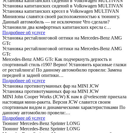
Установка капитанских сидений в Volkswagen MULTIVAN
Установка капитанских сидений в Volkswagen MULTIVAN
Установка капитанских кресел в Volkswagen MULTIVAN
Минивэны славятся своей расположенностью к тюнингу.
Данный автомобиль — не исключение Что сделали?
Установили два комфортных капитанских кресла с…
Подробнее об услуге
Установка рестайлинговой оптики на Mercedes-Benz AMG
GTc
Установка рестайлинговой оптики на Mercedes-Benz AMG
GTc
Mercedes-Benz AMG GTc Как подчеркнуть дерзость и
спортивный стиль r190? Верно! Установить красивые глазки
от рестайлинга! По данному автомобилю провели: Замена
передней и задней опитики…
Подробнее об услуге
Установка противотуманных фар на MINI JCW
Установка противотуманных фар на MINI JCW
MINI John Cooper Works (JCW) К нам в @velescentr приехала
настоящая мини-ракета. Версия JCW славится своим
спортивным видом и динамическими характеристиками По
данному автомобилю провели:…
Подробнее об услуге
Тюнинг Mercedes-Benz Sprinter LONG
Тюнинг Mercedes-Benz Sprinter LONG