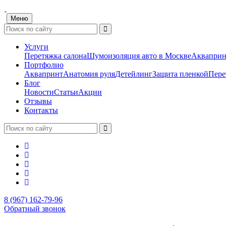
Меню
Услуги
Перетяжка салона
Шумоизоляция авто в Москве
Акваприн
Портфолио
Аквапринт
Анатомия руля
Детейлинг
Защита пленкой
Пере
Блог
Новости
Статьи
Акции
Отзывы
Контакты
8 (967) 162-79-96
Обратный звонок