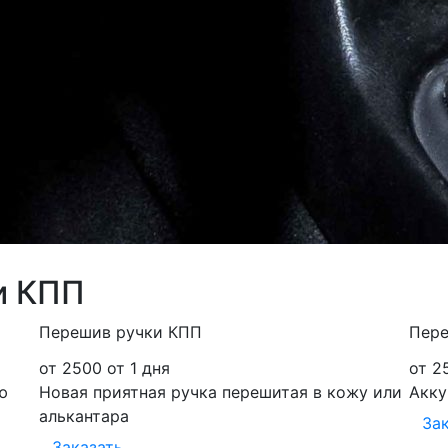
и КПП
Перешив ручки КПП
Пере
от 2500
от 1 дня
от 2
ю
Новая приятная ручка перешитая в кожу или
Акку
алькантара
За
Заказать