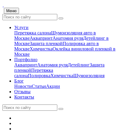
Меню
Услуги
Перетяжка салона
Шумоизоляция авто в
Москве
Аквапринт
Анатомия руля
Детейлинг в
Москве
Защита пленкой
Полировка авто в
Москве
Химчистка
Оклейка виниловой пленкой в
Москве
Портфолио
Аквапринт
Анатомия руля
Детейлинг
Защита
пленкой
Перетяжка
салона
Полировка
Химчистка
Шумоизоляция
Блог
Новости
Статьи
Акции
Отзывы
Контакты