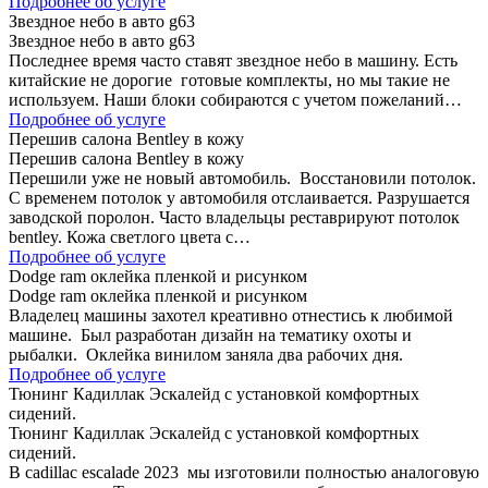
Подробнее об услуге
Звездное небо в авто g63
Звездное небо в авто g63
Последнее время часто ставят звездное небо в машину. Есть
китайские не дорогие готовые комплекты, но мы такие не
используем. Наши блоки собираются с учетом пожеланий…
Подробнее об услуге
Перешив салона Bentley в кожу
Перешив салона Bentley в кожу
Перешили уже не новый автомобиль. Восстановили потолок.
С временем потолок у автомобиля отслаивается. Разрушается
заводской поролон. Часто владельцы реставрируют потолок
bentley. Кожа светлого цвета с…
Подробнее об услуге
Dodge ram оклейка пленкой и рисунком
Dodge ram оклейка пленкой и рисунком
Владелец машины захотел креативно отнестись к любимой
машине. Был разработан дизайн на тематику охоты и
рыбалки. Оклейка винилом заняла два рабочих дня.
Подробнее об услуге
Тюнинг Кадиллак Эскалейд с установкой комфортных
сидений.
Тюнинг Кадиллак Эскалейд с установкой комфортных
сидений.
В cadillac escalade 2023 мы изготовили полностью аналоговую