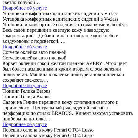
светло-голубой…
Подробнее об услуге
Установка комфортных капитанских сидений в V-class
Установка комфортных капитанских сидений в V-class
Установили комфортные сидения с оттоманками в автобус.
Весь салон перешили в светлую кожу в заводскую
комплектацию. Добавили на потолок звездное небо и
воздуховоды с подсветкой. …
Подробнее об услуге
Corvette оклейка авто пленкой
Corvette оклейка авто пленкой
Корвет оклеили яркой желтой пленкой AVERY . Чтоб цвет
был более насыщенным и ярким вторым слоем оклеили
полиуретан. Машина в оклейке полиуретановой пленкой
сохраняет свежесть…
Подробнее об услуге
Тюнинг Гелика Brabus
Тюнинг Гелика Brabus
Салон на Гелике перешит в кожу сочетания светлого и
коричневого. Центральный ряд сидений сделан в
перфорацию по стилю BRABUS. Клиент захотел установить
приборы на потолке….
Подробнее об услуге
Перешив салона в кожу Ferrari GTC4 Lusso
Перешив салона в кожу Ferrari GTC4 Lusso