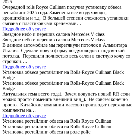
2025
Очередной rolls Royce Cullinan получил установку обвеса
рестайлинг 2025 года. Заменены все воздуховоды,
кронштейны и т.д. В большей степени сложность установки
связана с пластиковыми крепежами…
Подробнее об услуге
Звездное небо и перешив салона Mercedes V class
Звездное небо и перешив салона Mercedes V class
В данном автомобиле мы перетянули потолок в Алькантара
Италия. Сделали новую форму воздуховодов с подсветкой
потолка. Перешили полностью весь салон в светлую кожу со
строчкой….
Подробнее об услуге
Установка обвеса рестайлинг на Rolls-Royce Cullinan Black
Badge
Установка обвеса рестайлинг на Rolls-Royce Cullinan Black
Badge
Актуальная тема всего года). Зачем покупать новый RR если
можно просто поменять внешний вид_). Не совсем конечно
просто. Китайские компании массово производят переходные
комплекты на…
Подробнее об услуге
Установка рестайлинг обвеса на Rolls Royce Cullinan
Установка рестайлинг обвеса на Rolls Royce Cullinan
Установка рестайлинг обвеса на ролс ройс