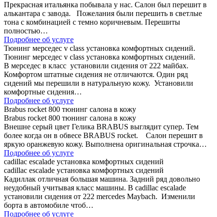
Прекрасная итальянка побывала у нас. Салон был перешит в
алькантара с завода. Пожелания были перешить в светлые
тона с комбинацией с темно коричневым. Перешиты
полностью…
Подробнее об услуге
Тюнинг мерседес v class установка комфортных сидений.
Тюнинг мерседес v class установка комфортных сидений.
В мерседес в класс установили сидения от 222 майбах.
Комфортом штатные сидения не отличаются. Один ряд
сидений мы перешили в натуральную кожу. Установили
комфортные сидения…
Подробнее об услуге
Brabus rocket 800 тюнинг салона в кожу
Brabus rocket 800 тюнинг салона в кожу
Внешне серый цвет Гелика BRABUS выглядит супер. Тем
более когда он в обвесе BRABUS rocket. Салон перешит в
яркую оранжевую кожу. Выполнена оригинальная строчка…
Подробнее об услуге
cadillac escalade установка комфортных сидений
cadillac escalade установка комфортных сидений
Кадиллак отличная большая машина. Задний ряд довольно
неудобный учитывая класс машины. В cadillac escalade
установили сидения от 222 mercedes Maybach. Изменили
борта в автомобиле чтоб…
Подробнее об услуге