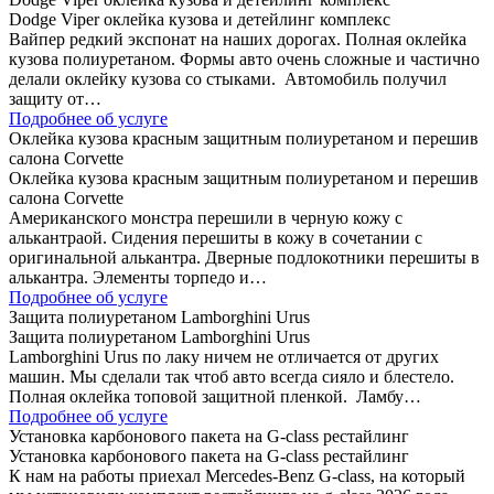
Dodge Viper оклейка кузова и детейлинг комплекс
Вайпер редкий экспонат на наших дорогах. Полная оклейка
кузова полиуретаном. Формы авто очень сложные и частично
делали оклейку кузова со стыками. Автомобиль получил
защиту от…
Подробнее об услуге
Оклейка кузова красным защитным полиуретаном и перешив
салона Corvette
Оклейка кузова красным защитным полиуретаном и перешив
салона Corvette
Американского монстра перешили в черную кожу с
алькантраой. Сидения перешиты в кожу в сочетании с
оригинальной алькантра. Дверные подлокотники перешиты в
алькантра. Элементы торпедо и…
Подробнее об услуге
Защита полиуретаном Lamborghini Urus
Защита полиуретаном Lamborghini Urus
Lamborghini Urus по лаку ничем не отличается от других
машин. Мы сделали так чтоб авто всегда сияло и блестело.
Полная оклейка топовой защитной пленкой. Ламбу…
Подробнее об услуге
Установка карбонового пакета на G-class рестайлинг
Установка карбонового пакета на G-class рестайлинг
К нам на работы приехал Mercedes-Benz G-class, на который