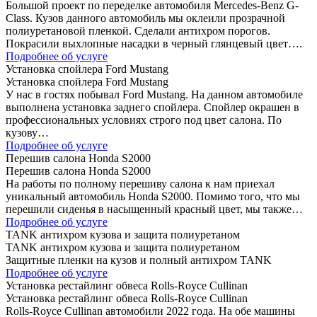
Большой проект по переделке автомобиля Mercedes-Benz G-
Class. Кузов данного автомобиль мы оклеили прозрачной
полиуретановой пленкой. Сделали антихром порогов.
Покрасили выхлопные насадки в черный глянцевый цвет….
Подробнее об услуге
Установка спойлера Ford Mustang
Установка спойлера Ford Mustang
У нас в гостях побывал Ford Mustang. На данном автомобиле
выполнена установка заднего спойлера. Спойлер окрашен в
профессиональных условиях строго под цвет салона. По
кузову…
Подробнее об услуге
Перешив салона Honda S2000
Перешив салона Honda S2000
На работы по полному перешиву салона к нам приехал
уникальный автомобиль Honda S2000. Помимо того, что мы
перешили сиденья в насыщенный красный цвет, мы также…
Подробнее об услуге
TANK антихром кузова и защита полиуретаном
TANK антихром кузова и защита полиуретаном
Защитные пленки на кузов и полный антихром TANK
Подробнее об услуге
Установка рестайлинг обвеса Rolls-Royce Cullinan
Установка рестайлинг обвеса Rolls-Royce Cullinan
Rolls-Royce Cullinan автомобили 2022 года. На обе машины