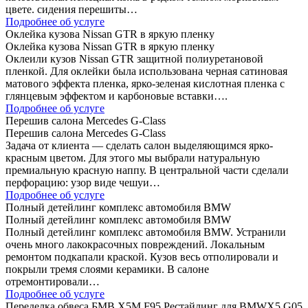
цвете. сидения перешиты…
Подробнее об услуге
Оклейка кузова Nissan GTR в яркую пленку
Оклейка кузова Nissan GTR в яркую пленку
Оклеили кузов Nissan GTR защитной полиуретановой
пленкой. Для оклейки была использована черная сатиновая
матового эффекта пленка, ярко-зеленая кислотная пленка с
глянцевым эффектом и карбоновые вставки….
Подробнее об услуге
Перешив салона Mercedes G-Class
Перешив салона Mercedes G-Class
Задача от клиента — сделать салон выделяющимся ярко-
красным цветом. Для этого мы выбрали натуральную
премиальную красную наппу. В центральной части сделали
перфорацию: узор виде чешуи…
Подробнее об услуге
Полный детейлинг комплекс автомобиля BMW
Полный детейлинг комплекс автомобиля BMW
Полный детейлинг комплекс автомобиля BMW. Устранили
очень много лакокрасочных повреждений. Локальным
ремонтом подкапали краской. Кузов весь отполировали и
покрыли тремя слоями керамики. В салоне
отремонтировали…
Подробнее об услуге
Переделка обвеса БМВ Х5М F95 Рестайлинг для BMWX5 G05