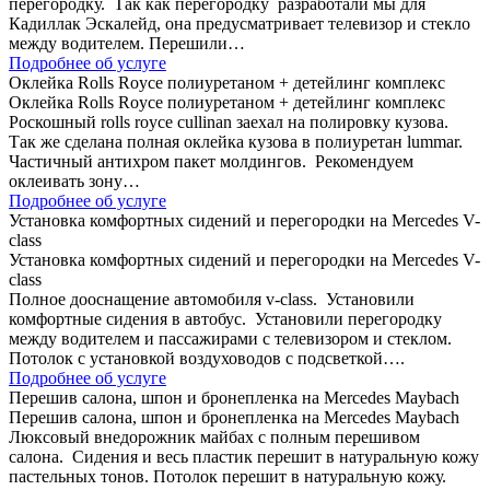
перегородку. Так как перегородку разработали мы для
Кадиллак Эскалейд, она предусматривает телевизор и стекло
между водителем. Перешили…
Подробнее об услуге
Оклейка Rolls Royce полиуретаном + детейлинг комплекс
Оклейка Rolls Royce полиуретаном + детейлинг комплекс
Роскошный rolls royce cullinan заехал на полировку кузова.
Так же сделана полная оклейка кузова в полиуретан lummar.
Частичный антихром пакет молдингов. Рекомендуем
оклеивать зону…
Подробнее об услуге
Установка комфортных сидений и перегородки на Mercedes V-
class
Установка комфортных сидений и перегородки на Mercedes V-
class
Полное дооснащение автомобиля v-class. Установили
комфортные сидения в автобус. Установили перегородку
между водителем и пассажирами с телевизором и стеклом.
Потолок с установкой воздуховодов с подсветкой….
Подробнее об услуге
Перешив салона, шпон и бронепленка на Mercedes Maybach
Перешив салона, шпон и бронепленка на Mercedes Maybach
Люксовый внедорожник майбах с полным перешивом
салона. Сидения и весь пластик перешит в натуральную кожу
пастельных тонов. Потолок перешит в натуральную кожу.