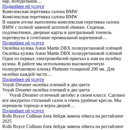
бар, холодильник…
Подробнее об услуге
Комплексная перетяжка салона BMW
Комплексная перетяжка салона BMW
В нашем ателье выполнена комплексная перетяжка салона
BMW с полной заменой штатной обивки. Сиденья,
подлокотники, дверные карты и центральный тоннель
перетянуты в сочетание премиальной коричневой…
Подробнее об услуге
Оклейка кузова Aston Martin DBX полиуретановой плёнкой
Оклейка кузова Aston Martin DBX полиуретановой плёнкой
Один из первых электромобилей приехал к нам на оклейку
кузова. В работе мы использовали высокопрочную
полиуретановую пленку Platinum толщиной 200 мк. Для
оклейки каждой части…
Подробнее об услуге
Voyah Dreamer оклейка пленкой в два цвета
Voyah Dreamer оклейка пленкой в два цвета
Voyah Dreamer отличный автобус в своем классе. Сделано
все аккуратно стильный салон и очень удобные кресла. Мы
перешили торпедо и верха дверей…
Подробнее об услуге
Rolls Royce Cullinan блек бейдж замена обвеса на рестайлинг
2025
Rolls Royce Cullinan блек бейдж замена обвеса на рестайлинг