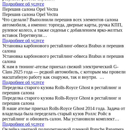
Подробнее об услуге
Перешив салона Opel Vectra
Перешив салона Opel Vectra
Что сделали? Выполнили перешив всех элементов салона
автомобиля, а именно: торпеда, дверные карты, ручка КПП,
рулевое колесо, а также сиденья с добавлением ярко-желтых
вставок Перетянули…
Подробнее об услуге
Установка карбонового рестайлинг-обвеса Brabus и перешив
салона
Установка карбонового рестайлинг-обвеса Brabus и перешив
салона
К нам в тюнинг-ателье приехал свежий электрический G-
Class 2025 года — редкий автомобиль, с которым мы провели
масштабную работу как снаружи, так и внутри. …
Подробнее об услуге
Переделка старого кузова Rolls-Royce Ghost в рестайлинг и
перешив салона
Переделка старого кузова Rolls-Royce Ghost в рестайлинг и
перешив салона
В наше ателье приехал Rolls-Royce Ghost 2014 года. Задача от
владельца была переделать старый кузов Роллс Ройс в
рестайлинг и обновить салон. Мы установили комплект…
Подробнее об услуге
Оклейка цветной полиуретановой пленкой Porsche Panamera