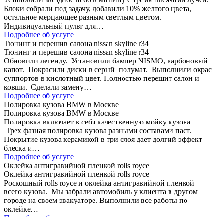
Блоки собрали под задачу, добавили 10% желтого цвета,
остальное мерцающее разным светлым цветом.
Индивидуальный пульт для…
Подробнее об услуге
Тюнинг и перешив салона nissan skyline r34
Тюнинг и перешив салона nissan skyline r34
Обновили легенду. Установили бампер NISMO, карбоновый
капот. Покрасили диски в серый полумат. Выполнили окрас
суппортов в кислотный цвет. Полностью перешит салон и
ковши. Сделали замену…
Подробнее об услуге
Полировка кузова BMW в Москве
Полировка кузова BMW в Москве
Полировка включает в себя качественную мойку кузова.
Трех фазная полировка кузова разными составами паст.
Покрытие кузова керамикой в три слоя дает долгий эффект
блеска и…
Подробнее об услуге
Оклейка антигравийной пленкой rolls royce
Оклейка антигравийной пленкой rolls royce
Роскошный rolls royce и оклейка антигравийной пленкой
всего кузова. Мы забрали автомобиль у клиента в другом
городе на своем эвакуаторе. Выполнили все работы по
оклейке…