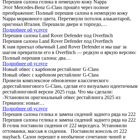
Перешив салона гелика в немецкую кожу Nappa
Этот Mercedes-Benz G-Class прошёл через полное
преображение: Полный перешив салона в немецкую кожу
Nappa морковного цвета. Перетянули потолок алькантарой,
оригинал Италия. Перешили двери и торпедо,…
Подробнее об услуге
Перешив салона Land Rover Defender под Overfinch
Перешив салона Land Rover Defender под Overfinch
К нам приехал обычный Land Rover Defender и мы шаг за
шагом превратили его в Overfinch — редкую и яркую версию:
Полный перешив салона: два…
Подробнее об услуге
Новый обвес с карбоном рестайлинг G-Class
Новый обвес с карбоном рестайлинг G-Class
Провели комплексное обновление классического
дорестайлингового G-Class, сделав его визуально идентичным
рестайлинговой версии 2025 года. Что мы сделали:
-Установили оригинальный обвес рестайлинга 2025 из
Германии: новые…
Подробнее об услуге
Перешив салона гелика и замена сидений заднего ряда на 222
Перешив салона гелика и замена сидений заднего ряда на 222
В гелик поставили сидения от 222 мерседеса. Установили
оттоманки, массаж в сидения. Поставили консоль от 222
maybach. Салон перешит в необычное сочетание чиней и