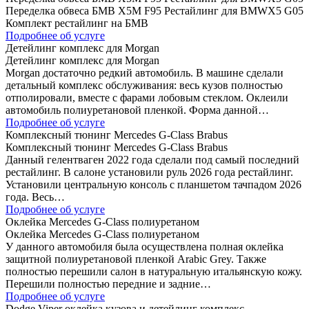
Переделка обвеса БМВ Х5М F95 Рестайлинг для BMWX5 G05
Комплект рестайлинг на БМВ
Подробнее об услуге
Детейлинг комплекс для Morgan
Детейлинг комплекс для Morgan
Morgan достаточно редкий автомобиль. В машине сделали
детальный комплекс обслуживания: весь кузов полностью
отполировали, вместе с фарами лобовым стеклом. Оклеили
автомобиль полиуретановой пленкой. Форма данной…
Подробнее об услуге
Комплексный тюнинг Mercedes G-Class Brabus
Комплексный тюнинг Mercedes G-Class Brabus
Данный гелентваген 2022 года сделали под самый последний
рестайлинг. В салоне установили руль 2026 года рестайлинг.
Установили центральную консоль с планшетом тачпадом 2026
года. Весь…
Подробнее об услуге
Оклейка Mercedes G-Class полиуретаном
Оклейка Mercedes G-Class полиуретаном
У данного автомобиля была осуществлена полная оклейка
защитной полиуретановой пленкой Arabic Grey. Также
полностью перешили салон в натуральную итальянскую кожу.
Перешили полностью передние и задние…
Подробнее об услуге
Dodge Viper оклейка кузова и детейлинг комплекс