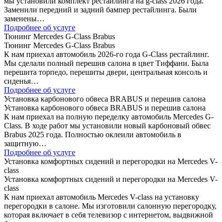
мы установили комплект рестайлинга на g-class 2026 года.
Заменили передний и задний бампер рестайлинга. Были
заменены…
Подробнее об услуге
Тюнинг Mercedes G-Class Brabus
Тюнинг Mercedes G-Class Brabus
К нам приехал автомобиль 2026-го года G-Class рестайлинг.
Мы сделали полный перешив салона в цвет Тиффани. Была
перешита торпедо, перешиты двери, центральная консоль и
сиденья…
Подробнее об услуге
Установка карбонового обвеса BRABUS и перешив салона
Установка карбонового обвеса BRABUS и перешив салона
К нам приехал на полную переделку автомобиль Mercedes G-
Class. В ходе работ мы установили новый карбоновый обвес
Brabus 2025 года. Полностью оклеили автомобиль в
защитную…
Подробнее об услуге
Установка комфортных сидений и перегородки на Mercedes V-
class
Установка комфортных сидений и перегородки на Mercedes V-
class
К нам приехал автомобиль Mercedes V-class на установку
перегородки в салоне. Мы изготовили салонную перегородку,
которая включает в себя телевизор с интернетом, выдвижной