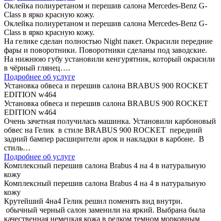
Оклейка полиуретаном и перешив салона Mercedes-Benz G-
Class в ярко красную кожу.
Оклейка полиуретаном и перешив салона Mercedes-Benz G-
Class в ярко красную кожу.
На гелике сделан полностью Night пакет. Окрасили передние
фары и поворотники. Поворотники сделаны под заводские.
На нижнюю губу установили кенгурятник, который окрасили
в чёрный глянец….
Подробнее об услуге
Установка обвеса и перешив салона BRABUS 900 ROCKET
EDITION w464
Установка обвеса и перешив салона BRABUS 900 ROCKET
EDITION w464
Очень зачетная получилась машинка. Установили карбоновый
обвес на Гелик в стиле BRABUS 900 ROCKET передний
задний бампер расширители арок и накладки в карбоне. В
стиль…
Подробнее об услуге
Комплексный перешив салона Brabus 4 на 4 в натуральную
кожу
Комплексный перешив салона Brabus 4 на 4 в натуральную
кожу
Крутейший 4на4 Гелик решил поменять вид внутри.
обычный черный салон заменили на яркий. Выбрана была
качественная немецкая кожа в редком темном морковным