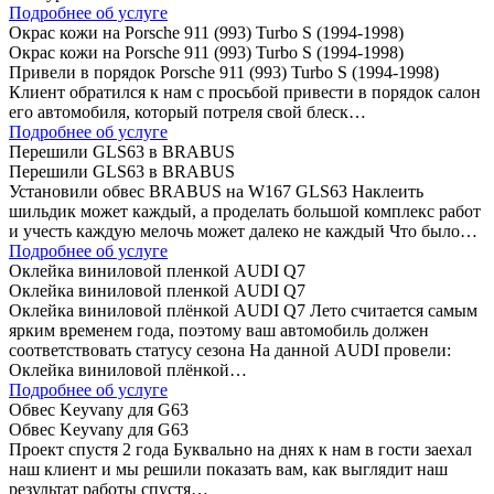
Подробнее об услуге
Окрас кожи на Porsche 911 (993) Turbo S (1994-1998)
Окрас кожи на Porsche 911 (993) Turbo S (1994-1998)
Привели в порядок Porsche 911 (993) Turbo S (1994-1998)
Клиент обратился к нам с просьбой привести в порядок салон
его автомобиля, который потреля свой блеск…
Подробнее об услуге
Перешили GLS63 в BRABUS
Перешили GLS63 в BRABUS
Установили обвес BRABUS на W167 GLS63 Наклеить
шильдик может каждый, а проделать большой комплекс работ
и учесть каждую мелочь может далеко не каждый Что было…
Подробнее об услуге
Оклейка виниловой пленкой AUDI Q7
Оклейка виниловой пленкой AUDI Q7
Оклейка виниловой плёнкой AUDI Q7 Лето считается самым
ярким временем года, поэтому ваш автомобиль должен
соответствовать статусу сезона На данной AUDI провели:
Оклейка виниловой плёнкой…
Подробнее об услуге
Обвес Keyvany для G63
Обвес Keyvany для G63
Проект спустя 2 года Буквально на днях к нам в гости заехал
наш клиент и мы решили показать вам, как выглядит наш
результат работы спустя…