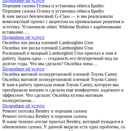
Подробнее об услуге
Перешив салона Гелика и установка обвеса Брабус
Перешив салона Гелика и установка обвеса Брабус
К нам заехал бензиновый G-Class — и мы реализовали
комплексный проект с акцентом на премиальные решения и
эстетику. Установили обвес Widestar Brabus с карбоновыми
вставками….
Подробнее об услуге
Оклейка зон риска пленкой Lamborghini Urus
Оклейка зон риска пленкой Lamborghini Urus
Роскошный и мощный Lamborghini Urus приехал к нам в
работу. Задача одна — сохранить его безупречный вид на
долгие годы. Что мы сделали? Оклейка зоны…
Подробнее об услуге
Оклейка матовой полиуретановой пленкой Toyota Camry
Оклейка матовой полиуретановой пленкой Toyota Camry
К нам в работу приехала новая Toyota Camry, которую мы
преобразили внешне и сделали еще комфортнее, надежнее и
эффектнее. Что сделали: Оклейка кузова матовым
полиуретаном…
Подробнее об услуге
Ремонт потолка Bentley и перешив салона
Ремонт потолка Bentley и перешив салона
В наше тюнинг-ателье приехал Bentley, который нуждался в
обновлении салона. У данной модели есть одна проблема, со