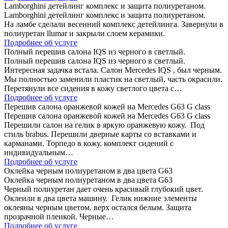
Lamborghini детейлинг комплекс и защита полиуретаном.
Lamborghini детейлинг комплекс и защита полиуретаном.
На ламбе сделали весенний комплекс детейлинга. Завернули в
полиуретан llumar и закрыли слоем керамики.
Подробнее об услуге
Полный перешив салона IQS из черного в светлый.
Полный перешив салона IQS из черного в светлый.
Интересная задачка встала. Салон Mercedes IQS , был черным.
Мы полностью заменили пластик на светлый, часть окрасили.
Перетянули все сидения в кожу светлого цвета с…
Подробнее об услуге
Перешив салона оранжевой кожей на Mercedes G63 G class
Перешив салона оранжевой кожей на Mercedes G63 G class
Перешили салон на гелик в яркую оранжевую кожу. Под
стиль brabus. Перешили дверные карты со вставками и
карманами. Торпедо в кожу. комплект сидений с
индивидуальным…
Подробнее об услуге
Оклейка черным полиуретаном в два цвета G63
Оклейка черным полиуретаном в два цвета G63
Черный полиуретан дает очень красивый глубокий цвет.
Оклеили в два цвета машину. Гелик нижние элементы
оклеяны черным цветом. верх остался белым. Защита
прозрачной пленкой. Черные…
Подробнее об услуге