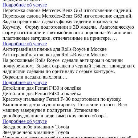
Подробнее об услуге
Перетяжка салона Mercedes-Benz G63 изготовление сидений.
Перетяжка салона Mercedes-Benz G63 изготовление сидений.
Задача предстояла сделать форму сидений похожую на
Keyvany. Форму подготовили в 3D модели. Анатомическую
форму изготовили из автомобильного поролона. Установили
пластиковые заглушки, отпечатанные на принтере. …
Подробнее об услуге
Антигравийная пленка для Rolls-Royce в Москве
Антигравийная пленка для Rolls-Royce в Москве
На роскошный Rolls-Royce сделали антихром и оклеили
полиуретаном. Значок окрашен в черный глянец. шильдики с
надписями сделаны по оригиналу с серым контуром.
Окрасили насадки выхлопа….
Подробнее об услуге
Детейлинг для Ferrari F430 и оклейка
Детейлинг для Ferrari F430 и оклейка
Красотку итальянку Ferrari F430 подготовили по кузову.
Выполнили детальную полировку. Поклеили полосы. Всю
машину завернули в полиуретан. Установили
допоборудование в виде камер кругового обзора.
Подробнее об услуге
Звездное небо в машину Toyota
Звездное небо в машину Toyota
Установили звездное небо в машину с тремя тысячами лучей.