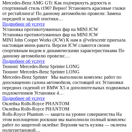
Mercedes-Benz AMG GTc Как подчеркнуть дерзость и
спортивный стиль r190? Верно! Установить красивые глазки
от рестайлинга! По данному автомобилю провели: Замена
передней и задней опитики…
Подробнее об услуге
Установка противотуманных фар на MINI JCW
Установка противотуманных фар на MINI JCW
MINI John Cooper Works (JCW) К нам в @velescentr приехала
настоящая мини-ракета. Версия JCW славится своим
спортивным видом и динамическими характеристиками По
данному автомобилю провели:…
Подробнее об услуге
Тюнинг Mercedes-Benz Sprinter LONG
Тюнинг Mercedes-Benz Sprinter LONG
Mercedes-Benz Sprinter Мы выполнили комплекс работ по
дооснащению салона автомобиля, состоящий из: Установки
передних сидений от BMW Х5 и дополнительных подвижных
подлокотников Установки 4…
Подробнее об услуге
Оклейка Rolls-Royce PHANTOM
Оклейка Rolls-Royce PHANTOM
Rolls-Royce Phantom — защита на уровне совершенства На
этом воплощении роскоши мы выполнили полный комплекс
работ по защитной оклейке: Верхняя часть кузова — оклеена
полиуретановой…