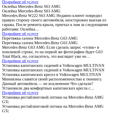
Подробнее об услуге
Оклейка Mercedes-Benz S63 AMG
Оклейка Mercedes-Benz S63 AMG
Mercedes-Benz W222 S63 AMG Недавно клиент повредил
правую сторону своего автомобиля, неосторожно выехав из
гаража. После ремонта крыла, приехал к нам за следующими
работами: Оклейка…
Подробнее об услуге
Перетяжка салона Mercedes-Benz G63 AMG
Перетяжка салона Mercedes-Benz G63 AMG
Mercedes-Benz G63 AMG Если сделать запрос «гелик» в
поисковой строке, то на первой же фотографии будет G63
Total Black, но, согласитесь, это выглядит уже не…
Подробнее об услуге
Установка капитанских сидений в Volkswagen MULTIVAN
Установка капитанских сидений в Volkswagen MULTIVAN
Установка капитанских кресел в Volkswagen MULTIVAN
Минивэны славятся своей расположенностью к тюнингу.
Данный автомобиль — не исключение Что сделали?
Установили два комфортных капитанских кресла с…
Подробнее об услуге
Установка рестайлинговой оптики на Mercedes-Benz AMG
GTc
Установка рестайлинговой оптики на Mercedes-Benz AMG
GTc