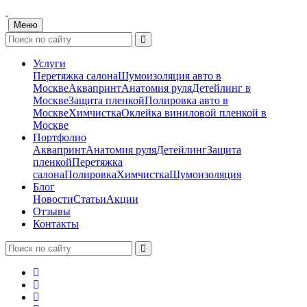
Меню
Услуги
Перетяжка салона
Шумоизоляция авто в
Москве
Аквапринт
Анатомия руля
Детейлинг в
Москве
Защита пленкой
Полировка авто в
Москве
Химчистка
Оклейка виниловой пленкой в
Москве
Портфолио
Аквапринт
Анатомия руля
Детейлинг
Защита
пленкой
Перетяжка
салона
Полировка
Химчистка
Шумоизоляция
Блог
Новости
Статьи
Акции
Отзывы
Контакты