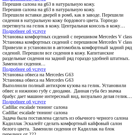
Перешив салона на g63 в натуральную кожу.
Перешив салона на g63 в натуральную кожу.
Перешили вставки дверей в ромб, как в заводе. Перешили
сидения в натуральную кожу бордового цвета. Торпедо
перетянута на гелик в кожу. Центральная консоль в кожу…
Подробнее об услуге
Установка комфортных сидений с перешивом Mercedes V class
Установка комфортных сидений с перешивом Mercedes V class
Привезли и установили в автомобиль комфортный задний ряд
сидений. Перешили все сидения в кожу. Капитанские
раздельные сидения на задний ряд гораздо удобней штатных.
Заменили сидения…
Подробнее об услуге
Установка обвеса на Mercedes G63
Установка обвеса на Mercedes G63
Выполнили полный антихром кузова на гелик. Установили
обвес и нижнюю губу с диодами. Данная губа без значка
брабус дает машине интересный вид, визуально делая гелик…
Подробнее об услуге
Сadillac escalade тюнинг салона
Сadillac escalade тюнинг салона
Задача была поставлена сделать из обычного черного салона
Кадиллак Эскалейт сделать комфортный кайфовый салон
белого цвета. Заменили сидения от Кадиллак на блок
передних от 222…