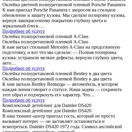
Оклейка цветной полиуретановой пленкой Porsche Panamera
К нам приехал Porsche Panamera с запросом на стильное
обновление и защиту кузова. Мы сделали полировку кузова,
вернув лакокрасочному покрытию глубину цвета и
зеркальный блеск….
Подробнее об услуге
Оклейка полиуретановой пленкой A-Class
Оклейка полиуретановой пленкой A-Class
К нам заехал стильный Mercedes A-Class на предсезонную
подготовку, и вот что мы сделали: — Полная полировка
кузова: устранили мелкие дефекты, вернули глубину цвета,
авто…
Подробнее об услуге
Оклейка полиуретановой пленкой Bentley в два цвета
Оклейка полиуретановой пленкой Bentley в два цвета
К нам заехала Bentley Bentayga — автомобиль, в котором
каждая линия говорит о статусе. Наша задача — сохранить
этот образ и подчеркнуть его характер. Что…
Подробнее об услуге
Комплексный детейлинг для Daimler DS420
Комплексный детейлинг для Daimler DS420
В наш тюнинг-центр приехал гость, который не просто
вызывает интерес — он заставляет остановиться и
всмотреться. Daimler DS420 1972 года. Символ английской
элегантности, автомобиль, который…