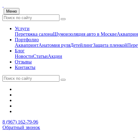
Меню
Услуги
Перетяжка салона
Шумоизоляция авто в Москве
Акваприн
Портфолио
Аквапринт
Анатомия руля
Детейлинг
Защита пленкой
Пере
Блог
Новости
Статьи
Акции
Отзывы
Контакты
8 (967) 162-79-96
Обратный звонок