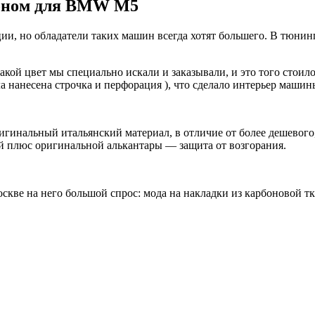
боном для BMW M5
и, но обладатели таких машин всегда хотят большего. В тюни
й цвет мы специально искали и заказывали, и это того стоило!
ла нанесена строчка и перфорация ), что сделало интерьер маш
инальный итальянский материал, в отличие от более дешевого,
ый плюс оригинальной алькантары — защита от возгорания.
скве на него большой спрос: мода на накладки из карбоновой т