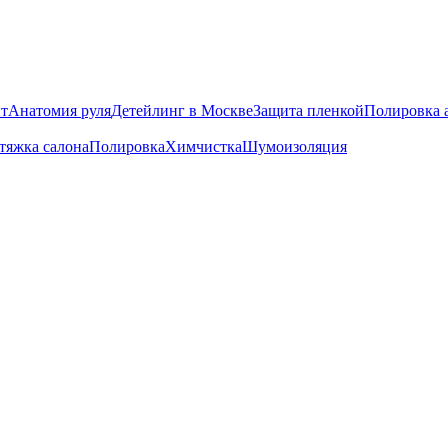
т
Анатомия руля
Детейлинг в Москве
Защита пленкой
Полировка 
тяжка салона
Полировка
Химчистка
Шумоизоляция