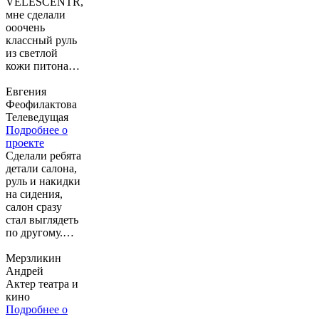
VELESCENTR,
мне сделали
ооочень
классный руль
из светлой
кожи питона! Я
очень осталась
довольна_))))
Евгения
Феофилактова
Телеведущая
Подробнее о
проекте
Сделали ребята
детали салона,
руль и накидки
на сидения,
салон сразу
стал выглядеть
по другому.
Спасибо, все
понравилось.
Мерзликин
Андрей
Актер театра и
кино
Подробнее о