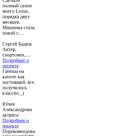
«Аэрофлот»
Сделали
Лучший
полный салон
корпоративный
моего Lexus,
юрист 2017
порядка двух
года.
месяцев.
Машинка стала
новой с
уникальным
дизайном,
Сергей Бадюк
молодцы!
Актер,
спортсмен,
общественный
Подробнее о
деятель
проекте
Ганеша на
капоте как
настоящий, все
получилось
классно _)
Юлия
Александрова
актриса
Подробнее о
проекте
Порекомендовали