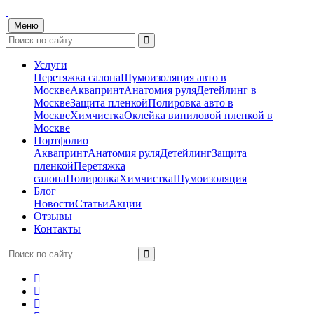
Меню
Услуги
Перетяжка салона
Шумоизоляция авто в
Москве
Аквапринт
Анатомия руля
Детейлинг в
Москве
Защита пленкой
Полировка авто в
Москве
Химчистка
Оклейка виниловой пленкой в
Москве
Портфолио
Аквапринт
Анатомия руля
Детейлинг
Защита
пленкой
Перетяжка
салона
Полировка
Химчистка
Шумоизоляция
Блог
Новости
Статьи
Акции
Отзывы
Контакты