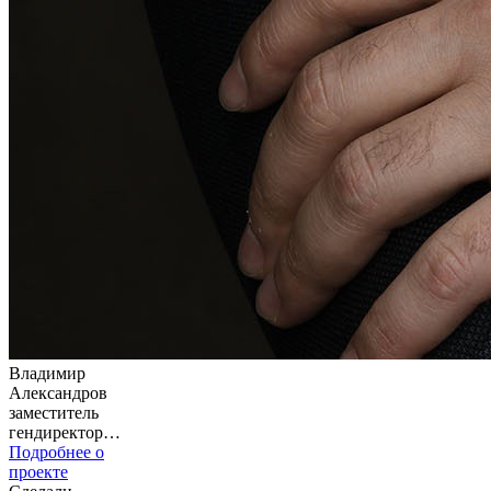
Владимир
Александров
заместитель
гендиректора
авиационной
Подробнее о
компании
проекте