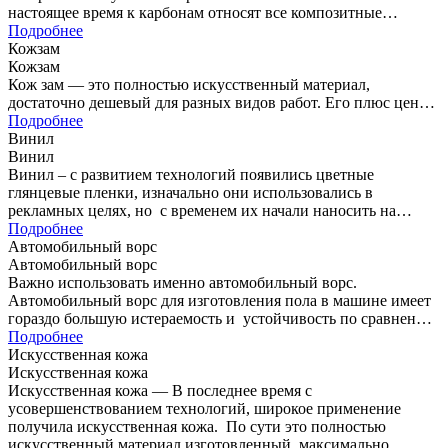
настоящее время к карбонам относят все композитные
материалы, в которых несущей основой являются…
Подробнее
Кожзам
Кожзам
Кож зам — это полностью искусственный материал,
достаточно дешевый для разных видов работ. Его плюс цена.
Он достаточно сильно похож на натуральную кожу, но все…
Подробнее
Винил
Винил
Винил – с развитием технологий появились цветные
глянцевые пленки, изначально они использовались в
рекламных целях, но с временем их начали наносить на
автомобили. Спустя десятилетия,…
Подробнее
Автомобильный ворс
Автомобильный ворс
Важно использовать именно автомобильный ворс.
Автомобильный ворс для изготовления пола в машине имеет
гораздо большую истераемость и устойчивость по сравнению
с обычным напольным покрытием. Мы…
Подробнее
Искусственная кожа
Искусственная кожа
Искусственная кожа — В последнее время с
усовершенствованием технологий, широкое применение
получила искусственная кожа. По сути это полностью
искусственный материал изготовленный максимально