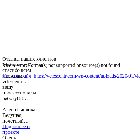
Отзывы наших клиентов
Хочу сказать
Media error: Format(s) not supported or source(s) not found
спасибо всем
Скачать файл: https://velescentr.com/wp-content/uploads/2020/01/
мастерам
velescentr за
вашу
00:00
профессиональную
работу!!!!
Ребята вы все
настоящие
Алена Павлова
мастера своего
Ведущая,
дела! p.s.
почетный
Довольна не
гражданин
Подробнее о
только я но и
России
проекте
еще мой
Очень