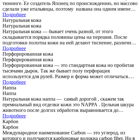
тюнинге. Ее создатель Японец по происхождению, но массово
сделали уже итальянцы, поэтому названа она одним именем
с…
Подробнее
Натуральная кожа
Натуральная кожа
Натуральная кожа — бывает очень разной, от этого
складывается порядка половины цены на перешив. После
подготовки полотна кожи на ней делают тиснение, различный
узор и…
Подробнее
Перфорированная кожа
Перфорированная кожа
Перфорированная кожа — это стандартная кожа но пробитая
тысячами дырок. Так же бывает полу перфорация
используется для рулей. Размер и форма может отличаться.
Так же…
Подробнее
Наппа
Наппа
Натуральная кожа наппа — самый дорогой , скажем так
премиальный вид отделки кожи это NAPPA . Цельная шкура
животного после долгих обработок выравнивается до
идеально…
Подробнее
Карбон
Карбон
Международное наименование Carbon — это углерод, из
которого и получаются карбоновые волокна carbon fiber. Но в