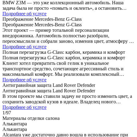
BMW Z3M — это уже коллекционный автомобиль. Наша
задача была не просто «помыть и оклеить», а остановить
время и добавить технологий, не убивая аутентичность. Что…
Подробнее об услуге
Преображение Mercedes-Benz G-Class
Преображение Mercedes-Benz G-Class
Этот проект — пример тотальной персонализации
внедорожника. Автомобиль полностью разобрали,
переосмыслили и собрали заново, изменив цвет, атмосферу в
салоне и характер экстерьера. Что сделано: ·…
Подробнее об услуге
Полная перезагрузка G-Class: карбон, керамика и комфорт
Полная перезагрузка G-Class: карбон, керамика и комфорт
Клиент хотел превратить свой гелик в уникальное
транспортное средство, сочетающее агрессивный стиль и
максимальный комфорт. Мы реализовали комплексный
проект, который затрагивает каждую деталь. Список работ:…
Подробнее об услуге
Антигравийная защита Land Rover Defender
Антигравийная защита Land Rover Defender
В этом проекте мы ставили задачу не просто изменить цвет, а
сохранить заводской кузов в идеале. Владелец нового
Defender выбрал приоритет №1 — защиту при…
Подробнее об услуге
1
/
97
Материалы отделки салона
Алькантара
Алькантара
Alcantara уже достаточно давно вошла в использование при