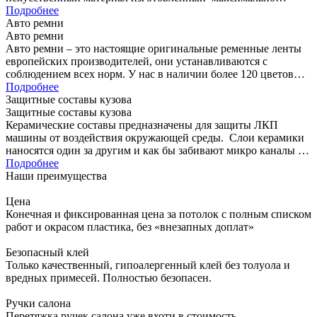
похожим на натуральную…
Подробнее
Авто ремни
Авто ремни
Авто ремни – это настоящие оригинальные ременные ленты
европейских производителей, они устанавливаются с
соблюдением всех норм. У нас в наличии более 120 цветовых
решений.
Подробнее
Защитные составы кузова
Защитные составы кузова
Керамические составы предназначены для защиты ЛКП
машины от воздействия окружающей среды. Слои керамики
наносятся один за другим и как бы забивают микро каналы в
лаке…
Подробнее
Наши преимущества
Цена
Конечная и фиксированная цена за потолок с полным списком
работ и окрасом пластика, без «внезапных доплат»
Безопасный клей
Только качественный, гипоалергенный клей без толуола и
вредных примесей. Полностью безопасен.
Ручки салона
Перетяжка ручек салона уже вхоти в стоимость