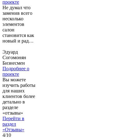
жалею!
проекте
Не думал что
заменив всего
несколько
элементов
салон
становится как
новый и радует
еще больше!
очень
Эдуард
рекомендую
Согомонян
Бизнесмен
Подробнее о
проекте
Вы можете
изучить работы
для наших
клиентов более
детально в
разделе
«отзывы»
Перейти в
раздел
«Отзывы»
4
/
10