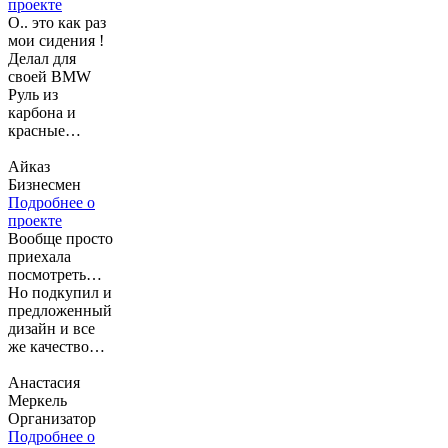
проекте
О.. это как раз
мои сидения !
Делал для
своей BMW
Руль из
карбона и
красные
сидения для
BMW ! очень
Айказ
рад, все было
Бизнесмен
круто и
Подробнее о
оперативно!
проекте
Дизайном
Вообще просто
доволен Руль
приехала
вообще
посмотреть…
бомба_))!!)!
Но подкупил и
предложенный
дизайн и все
же качество
обслуживания,
теперь у меня
Анастасия
прокаченная
Меркель
машинка о чем
Организатор
ни капельки не
Подробнее о