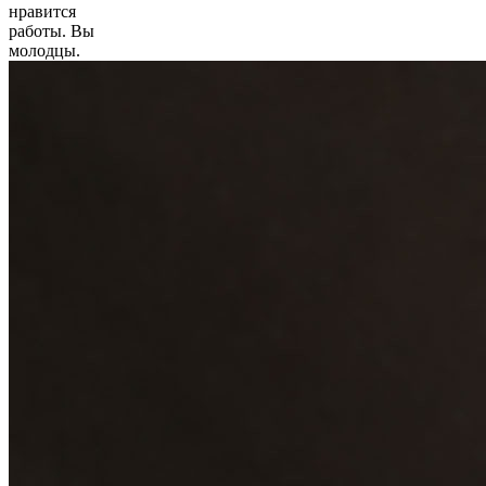
Тигренок_)))
нравится
работы. Вы
молодцы.