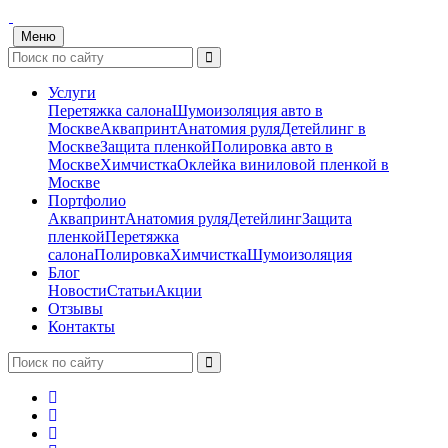
Меню
Услуги
Перетяжка салона
Шумоизоляция авто в
Москве
Аквапринт
Анатомия руля
Детейлинг в
Москве
Защита пленкой
Полировка авто в
Москве
Химчистка
Оклейка виниловой пленкой в
Москве
Портфолио
Аквапринт
Анатомия руля
Детейлинг
Защита
пленкой
Перетяжка
салона
Полировка
Химчистка
Шумоизоляция
Блог
Новости
Статьи
Акции
Отзывы
Контакты