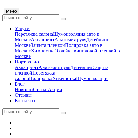
Меню
Услуги
Перетяжка салона
Шумоизоляция авто в
Москве
Аквапринт
Анатомия руля
Детейлинг в
Москве
Защита пленкой
Полировка авто в
Москве
Химчистка
Оклейка виниловой пленкой в
Москве
Портфолио
Аквапринт
Анатомия руля
Детейлинг
Защита
пленкой
Перетяжка
салона
Полировка
Химчистка
Шумоизоляция
Блог
Новости
Статьи
Акции
Отзывы
Контакты