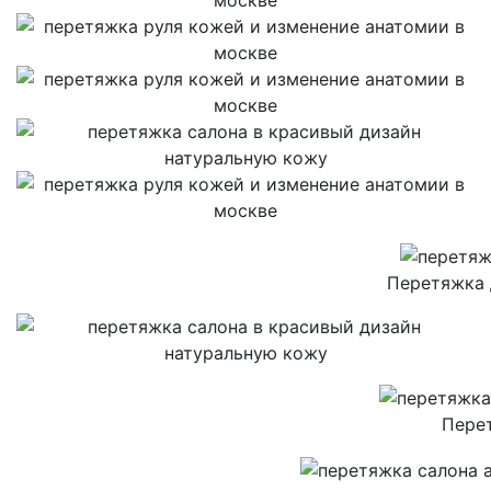
Перетяжка 
Перет