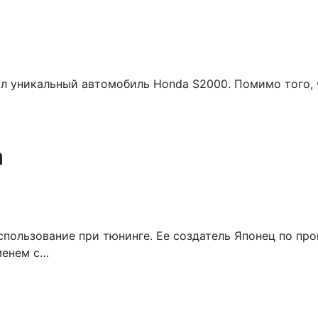
ал уникальный автомобиль Honda S2000. Помимо того,
а
использование при тюнинге. Ее создатель Японец по п
менем с…