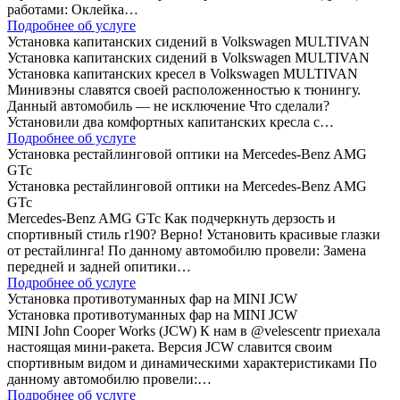
работами: Оклейка…
Подробнее об услуге
Установка капитанских сидений в Volkswagen MULTIVAN
Установка капитанских сидений в Volkswagen MULTIVAN
Установка капитанских кресел в Volkswagen MULTIVAN
Минивэны славятся своей расположенностью к тюнингу.
Данный автомобиль — не исключение Что сделали?
Установили два комфортных капитанских кресла с…
Подробнее об услуге
Установка рестайлинговой оптики на Mercedes-Benz AMG
GTc
Установка рестайлинговой оптики на Mercedes-Benz AMG
GTc
Mercedes-Benz AMG GTc Как подчеркнуть дерзость и
спортивный стиль r190? Верно! Установить красивые глазки
от рестайлинга! По данному автомобилю провели: Замена
передней и задней опитики…
Подробнее об услуге
Установка противотуманных фар на MINI JCW
Установка противотуманных фар на MINI JCW
MINI John Cooper Works (JCW) К нам в @velescentr приехала
настоящая мини-ракета. Версия JCW славится своим
спортивным видом и динамическими характеристиками По
данному автомобилю провели:…
Подробнее об услуге