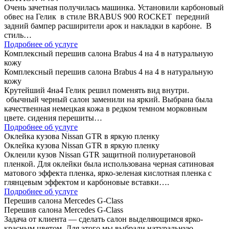
Очень зачетная получилась машинка. Установили карбоновый
обвес на Гелик в стиле BRABUS 900 ROCKET передний
задний бампер расширители арок и накладки в карбоне. В
стиль…
Подробнее об услуге
Комплексный перешив салона Brabus 4 на 4 в натуральную
кожу
Комплексный перешив салона Brabus 4 на 4 в натуральную
кожу
Крутейший 4на4 Гелик решил поменять вид внутри.
обычный черный салон заменили на яркий. Выбрана была
качественная немецкая кожа в редком темном морковным
цвете. сидения перешиты…
Подробнее об услуге
Оклейка кузова Nissan GTR в яркую пленку
Оклейка кузова Nissan GTR в яркую пленку
Оклеили кузов Nissan GTR защитной полиуретановой
пленкой. Для оклейки была использована черная сатиновая
матового эффекта пленка, ярко-зеленая кислотная пленка с
глянцевым эффектом и карбоновые вставки….
Подробнее об услуге
Перешив салона Mercedes G-Class
Перешив салона Mercedes G-Class
Задача от клиента — сделать салон выделяющимся ярко-
красным цветом. Для этого мы выбрали натуральную