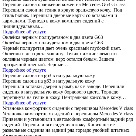
Перешив салона оранжевой кожей на Mercedes G63 G class
Перешили салон на гелик в яркую оранжевую кожу. Под
стиль brabus. Перешили дверные карты со вставками и
карманами. Торпедо в кожу. комплект сидений с
индивидуальным…
Подробнее об услуге
Оклейка черным полиуретаном в два цвета G63
Оклейка черным полиуретаном в два цвета G63
Черный полиуретан дает очень красивый глубокий цвет.
Оклеили в два цвета машину. Гелик нижние элементы
оклеяны черным цветом. верх остался белым. Защита
прозрачной пленкой. Черные…
Подробнее об услуге
Перешив салона на g63 в натуральную кожу.
Перешив салона на g63 в натуральную кожу.
Перешили вставки дверей в ромб, как в заводе. Перешили
сидения в натуральную кожу бордового цвета. Торпедо
перетянута на гелик в кожу. Центральная консоль в кожу…
Подробнее об услуге
Установка комфортных сидений с перешивом Mercedes V class
Установка комфортных сидений с перешивом Mercedes V class
Привезли и установили в автомобиль комфортный задний ряд
сидений. Перешили все сидения в кожу. Капитанские
раздельные сидения на задний ряд гораздо удобней штатных.
Заменили сидения…