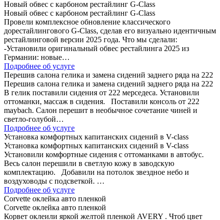
Новый обвес с карбоном рестайлинг G-Class
Новый обвес с карбоном рестайлинг G-Class
Провели комплексное обновление классического
дорестайлингового G-Class, сделав его визуально идентичным
рестайлинговой версии 2025 года. Что мы сделали:
-Установили оригинальный обвес рестайлинга 2025 из
Германии: новые…
Подробнее об услуге
Перешив салона гелика и замена сидений заднего ряда на 222
Перешив салона гелика и замена сидений заднего ряда на 222
В гелик поставили сидения от 222 мерседеса. Установили
оттоманки, массаж в сидения. Поставили консоль от 222
maybach. Салон перешит в необычное сочетание чиней и
светло-голубой…
Подробнее об услуге
Установка комфортных капитанских сидений в V-class
Установка комфортных капитанских сидений в V-class
Установили комфортные сидения с оттоманками в автобус.
Весь салон перешили в светлую кожу в заводскую
комплектацию. Добавили на потолок звездное небо и
воздуховоды с подсветкой. …
Подробнее об услуге
Corvette оклейка авто пленкой
Corvette оклейка авто пленкой
Корвет оклеили яркой желтой пленкой AVERY . Чтоб цвет