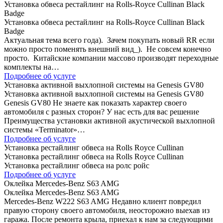
Установка обвеса рестайлинг на Rolls-Royce Cullinan Black
Badge
Установка обвеса рестайлинг на Rolls-Royce Cullinan Black
Badge
Актуальная тема всего года). Зачем покупать новый RR если
можно просто поменять внешний вид_). Не совсем конечно
просто. Китайские компании массово производят переходные
комплекты на…
Подробнее об услуге
Установка активной выхлопной системы на Genesis GV80
Установка активной выхлопной системы на Genesis GV80
Genesis GV80 Не знаете как показать характер своего
автомобиля с разных сторон? У нас есть для вас решение
Преимущества установки активной акустической выхлопной
системы «Terminator»…
Подробнее об услуге
Установка рестайлинг обвеса на Rolls Royce Cullinan
Установка рестайлинг обвеса на Rolls Royce Cullinan
Установка рестайлинг обвеса на ролс ройс
Подробнее об услуге
Оклейка Mercedes-Benz S63 AMG
Оклейка Mercedes-Benz S63 AMG
Mercedes-Benz W222 S63 AMG Недавно клиент повредил
правую сторону своего автомобиля, неосторожно выехав из
гаража. После ремонта крыла, приехал к нам за следующими