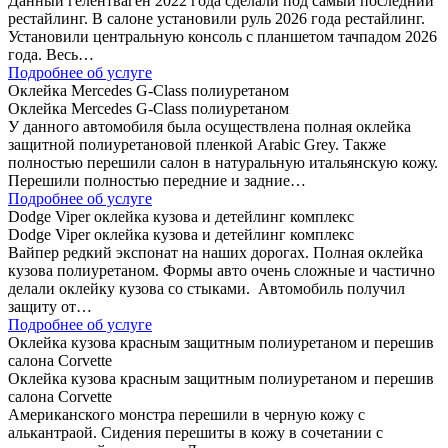
Данный гелентваген 2022 года сделали под самый последний
рестайлинг. В салоне установили руль 2026 года рестайлинг.
Установили центральную консоль с планшетом тачпадом 2026
года. Весь…
Подробнее об услуге
Оклейка Mercedes G-Class полиуретаном
Оклейка Mercedes G-Class полиуретаном
У данного автомобиля была осуществлена полная оклейка
защитной полиуретановой пленкой Arabic Grey. Также
полностью перешили салон в натуральную итальянскую кожу.
Перешили полностью передние и задние…
Подробнее об услуге
Dodge Viper оклейка кузова и детейлинг комплекс
Dodge Viper оклейка кузова и детейлинг комплекс
Вайпер редкий экспонат на наших дорогах. Полная оклейка
кузова полиуретаном. Формы авто очень сложные и частично
делали оклейку кузова со стыками. Автомобиль получил
защиту от…
Подробнее об услуге
Оклейка кузова красным защитным полиуретаном и перешив
салона Corvette
Оклейка кузова красным защитным полиуретаном и перешив
салона Corvette
Американского монстра перешили в черную кожу с
алькантраой. Сидения перешиты в кожу в сочетании с