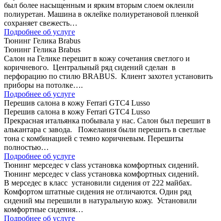
был более насыщенным и ярким вторым слоем оклеили
полиуретан. Машина в оклейке полиуретановой пленкой
сохраняет свежесть…
Подробнее об услуге
Тюнинг Гелика Brabus
Тюнинг Гелика Brabus
Салон на Гелике перешит в кожу сочетания светлого и
коричневого. Центральный ряд сидений сделан в
перфорацию по стилю BRABUS. Клиент захотел установить
приборы на потолке….
Подробнее об услуге
Перешив салона в кожу Ferrari GTC4 Lusso
Перешив салона в кожу Ferrari GTC4 Lusso
Прекрасная итальянка побывала у нас. Салон был перешит в
алькантара с завода. Пожелания были перешить в светлые
тона с комбинацией с темно коричневым. Перешиты
полностью…
Подробнее об услуге
Тюнинг мерседес v class установка комфортных сидений.
Тюнинг мерседес v class установка комфортных сидений.
В мерседес в класс установили сидения от 222 майбах.
Комфортом штатные сидения не отличаются. Один ряд
сидений мы перешили в натуральную кожу. Установили
комфортные сидения…
Подробнее об услуге