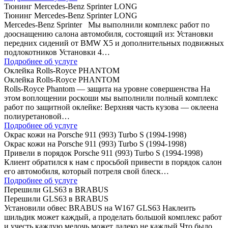
Тюнинг Mercedes-Benz Sprinter LONG
Тюнинг Mercedes-Benz Sprinter LONG
Mercedes-Benz Sprinter Мы выполнили комплекс работ по
дооснащению салона автомобиля, состоящий из: Установки
передних сидений от BMW Х5 и дополнительных подвижных
подлокотников Установки 4…
Подробнее об услуге
Оклейка Rolls-Royce PHANTOM
Оклейка Rolls-Royce PHANTOM
Rolls-Royce Phantom — защита на уровне совершенства На
этом воплощении роскоши мы выполнили полный комплекс
работ по защитной оклейке: Верхняя часть кузова — оклеена
полиуретановой…
Подробнее об услуге
Окрас кожи на Porsche 911 (993) Turbo S (1994-1998)
Окрас кожи на Porsche 911 (993) Turbo S (1994-1998)
Привели в порядок Porsche 911 (993) Turbo S (1994-1998)
Клиент обратился к нам с просьбой привести в порядок салон
его автомобиля, который потреля свой блеск…
Подробнее об услуге
Перешили GLS63 в BRABUS
Перешили GLS63 в BRABUS
Установили обвес BRABUS на W167 GLS63 Наклеить
шильдик может каждый, а проделать большой комплекс работ
и учесть каждую мелочь может далеко не каждый Что было…