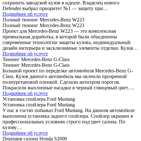
сохранить заводской кузов в идеале. Владелец нового
Defender выбрал приоритет №1 — защиту при…
Подробнее об услуге
Полный тюнинг Mercedes-Benz W223
Полный тюнинг Mercedes-Benz W223
Проект для Mercedes-Benz W223 — это комплексная
премиальная доработка, в которой были объединены
современные технологии защиты кузова, индивидуальный
дизайн интерьера и эксклюзивные элементы отделки. Кузов…
Подробнее об услуге
Тюнинг Mercedes-Benz G-Class
Тюнинг Mercedes-Benz G-Class
Большой проект по переделке автомобиля Mercedes-Benz G-
Class. Кузов данного автомобиль мы оклеили прозрачной
полиуретановой пленкой. Сделали антихром порогов.
Покрасили выхлопные насадки в черный глянцевый цвет….
Подробнее об услуге
Установка спойлера Ford Mustang
Установка спойлера Ford Mustang
У нас в гостях побывал Ford Mustang. На данном автомобиле
выполнена установка заднего спойлера. Спойлер окрашен в
профессиональных условиях строго под цвет салона. По
кузову…
Подробнее об услуге
Перешив салона Honda S2000