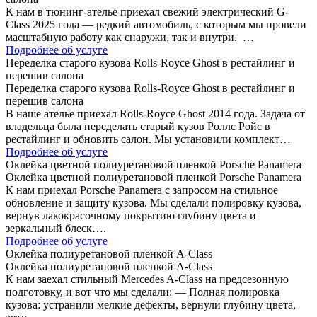
К нам в тюнинг-ателье приехал свежий электрический G-
Class 2025 года — редкий автомобиль, с которым мы провели
масштабную работу как снаружи, так и внутри. …
Подробнее об услуге
Переделка старого кузова Rolls-Royce Ghost в рестайлинг и
перешив салона
Переделка старого кузова Rolls-Royce Ghost в рестайлинг и
перешив салона
В наше ателье приехал Rolls-Royce Ghost 2014 года. Задача от
владельца была переделать старый кузов Роллс Ройс в
рестайлинг и обновить салон. Мы установили комплект…
Подробнее об услуге
Оклейка цветной полиуретановой пленкой Porsche Panamera
Оклейка цветной полиуретановой пленкой Porsche Panamera
К нам приехал Porsche Panamera с запросом на стильное
обновление и защиту кузова. Мы сделали полировку кузова,
вернув лакокрасочному покрытию глубину цвета и
зеркальный блеск….
Подробнее об услуге
Оклейка полиуретановой пленкой A-Class
Оклейка полиуретановой пленкой A-Class
К нам заехал стильный Mercedes A-Class на предсезонную
подготовку, и вот что мы сделали: — Полная полировка
кузова: устранили мелкие дефекты, вернули глубину цвета,