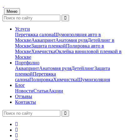
Меню
Услуги
Перетяжка салона
Шумоизоляция авто в
Москве
Аквапринт
Анатомия руля
Детейлинг в
Москве
Защита пленкой
Полировка авто в
Москве
Химчистка
Оклейка виниловой пленкой в
Москве
Портфолио
Аквапринт
Анатомия руля
Детейлинг
Защита
пленкой
Перетяжка
салона
Полировка
Химчистка
Шумоизоляция
Блог
Новости
Статьи
Акции
Отзывы
Контакты