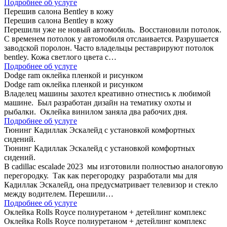
Подробнее об услуге
Перешив салона Bentley в кожу
Перешив салона Bentley в кожу
Перешили уже не новый автомобиль. Восстановили потолок.
С временем потолок у автомобиля отслаивается. Разрушается
заводской поролон. Часто владельцы реставрируют потолок
bentley. Кожа светлого цвета с…
Подробнее об услуге
Dodge ram оклейка пленкой и рисунком
Dodge ram оклейка пленкой и рисунком
Владелец машины захотел креативно отнестись к любимой
машине. Был разработан дизайн на тематику охоты и
рыбалки. Оклейка винилом заняла два рабочих дня.
Подробнее об услуге
Тюнинг Кадиллак Эскалейд с установкой комфортных
сидений.
Тюнинг Кадиллак Эскалейд с установкой комфортных
сидений.
В cadillac escalade 2023 мы изготовили полностью аналоговую
перегородку. Так как перегородку разработали мы для
Кадиллак Эскалейд, она предусматривает телевизор и стекло
между водителем. Перешили…
Подробнее об услуге
Оклейка Rolls Royce полиуретаном + детейлинг комплекс
Оклейка Rolls Royce полиуретаном + детейлинг комплекс