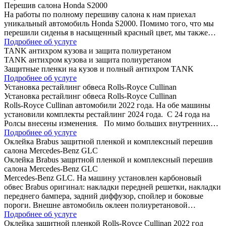
Перешив салона Honda S2000
На работы по полному перешиву салона к нам приехал
уникальный автомобиль Honda S2000. Помимо того, что мы
перешили сиденья в насыщенный красный цвет, мы также…
Подробнее об услуге
TANK антихром кузова и защита полиуретаном
TANK антихром кузова и защита полиуретаном
Защитные пленки на кузов и полный антихром TANK
Подробнее об услуге
Установка рестайлинг обвеса Rolls-Royce Cullinan
Установка рестайлинг обвеса Rolls-Royce Cullinan
Rolls-Royce Cullinan автомобили 2022 года. На обе машины
установили комплекты рестайлинг 2024 года. C 24 года на
Ролсы внесены изменения. По мимо больших внутренних…
Подробнее об услуге
Оклейка Brabus защитной пленкой и комплексный перешив
салона Mercedes-Benz GLC
Оклейка Brabus защитной пленкой и комплексный перешив
салона Mercedes-Benz GLC
Mercedes-Benz GLC. На машину установлен карбоновый
обвес Brabus оригинал: накладки передней решетки, накладки
переднего бампера, задний диффузор, спойлер и боковые
пороги. Внешне автомобиль оклеен полиуретановой…
Подробнее об услуге
Оклейка защитной пленкой Rolls-Royce Cullinan 2022 год