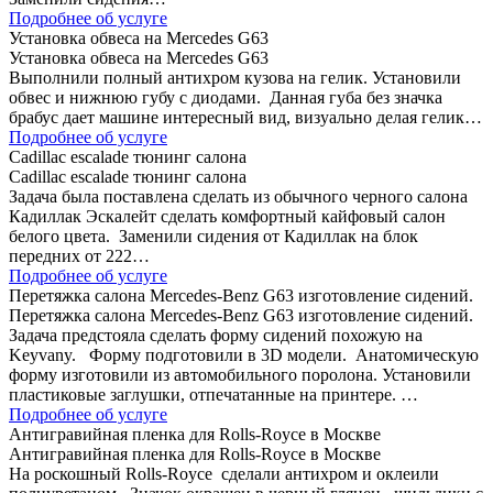
Подробнее об услуге
Установка обвеса на Mercedes G63
Установка обвеса на Mercedes G63
Выполнили полный антихром кузова на гелик. Установили
обвес и нижнюю губу с диодами. Данная губа без значка
брабус дает машине интересный вид, визуально делая гелик…
Подробнее об услуге
Сadillac escalade тюнинг салона
Сadillac escalade тюнинг салона
Задача была поставлена сделать из обычного черного салона
Кадиллак Эскалейт сделать комфортный кайфовый салон
белого цвета. Заменили сидения от Кадиллак на блок
передних от 222…
Подробнее об услуге
Перетяжка салона Mercedes-Benz G63 изготовление сидений.
Перетяжка салона Mercedes-Benz G63 изготовление сидений.
Задача предстояла сделать форму сидений похожую на
Keyvany. Форму подготовили в 3D модели. Анатомическую
форму изготовили из автомобильного поролона. Установили
пластиковые заглушки, отпечатанные на принтере. …
Подробнее об услуге
Антигравийная пленка для Rolls-Royce в Москве
Антигравийная пленка для Rolls-Royce в Москве
На роскошный Rolls-Royce сделали антихром и оклеили