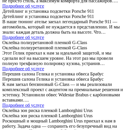
не просто стиль, а максимум комфорта для пассажиров….
Подробнее об услуге
Детейлинг и установка подсветки Porsche 911
Детейлинг и установка подсветки Porsche 911
В наше тюнинг ателье заехал легендарный Porsche 911 —
автомобиль, который не нуждается в представлении. И мы
знали: каждая деталь должна быть на высоте. Что…
Подробнее об услуге
Оклейка полиуретановой пленкой G-Class
Оклейка полиуретановой пленкой G-Class
Этот Гелик приехал к нам за идеальной защитой, и мы
сделали всё на высшем уровне. На этот раз мы провели
полную трехфазную полировку кузова, устранив…
Подробнее об услуге
Перешив салона Гелика и установка обвеса Брабус
Перешив салона Гелика и установка обвеса Брабус
К нам заехал бензиновый G-Class — и мы реализовали
комплексный проект с акцентом на премиальные решения и
эстетику. Установили обвес Widestar Brabus с карбоновыми
вставками….
Подробнее об услуге
Оклейка зон риска пленкой Lamborghini Urus
Оклейка зон риска пленкой Lamborghini Urus
Роскошный и мощный Lamborghini Urus приехал к нам в
работу. Задача одна — сохранить его безупречный вид на