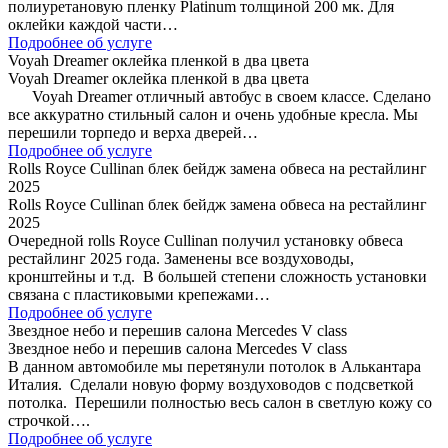
полиуретановую пленку Platinum толщиной 200 мк. Для
оклейки каждой части…
Подробнее об услуге
Voyah Dreamer оклейка пленкой в два цвета
Voyah Dreamer оклейка пленкой в два цвета
Voyah Dreamer отличный автобус в своем классе. Сделано
все аккуратно стильный салон и очень удобные кресла. Мы
перешили торпедо и верха дверей…
Подробнее об услуге
Rolls Royce Cullinan блек бейдж замена обвеса на рестайлинг
2025
Rolls Royce Cullinan блек бейдж замена обвеса на рестайлинг
2025
Очередной rolls Royce Cullinan получил установку обвеса
рестайлинг 2025 года. Заменены все воздуховоды,
кронштейны и т.д. В большей степени сложность установки
связана с пластиковыми крепежами…
Подробнее об услуге
Звездное небо и перешив салона Mercedes V class
Звездное небо и перешив салона Mercedes V class
В данном автомобиле мы перетянули потолок в Алькантара
Италия. Сделали новую форму воздуховодов с подсветкой
потолка. Перешили полностью весь салон в светлую кожу со
строчкой….
Подробнее об услуге