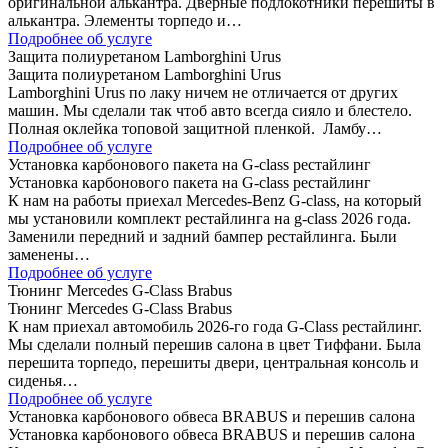
оригинальной алькантра. Дверные подлокотники перешиты в
алькантра. Элементы торпедо и…
Подробнее об услуге
Защита полиуретаном Lamborghini Urus
Защита полиуретаном Lamborghini Urus
Lamborghini Urus по лаку ничем не отличается от других
машин. Мы сделали так чтоб авто всегда сияло и блестело.
Полная оклейка топовой защитной пленкой. Ламбу…
Подробнее об услуге
Установка карбонового пакета на G-class рестайлинг
Установка карбонового пакета на G-class рестайлинг
К нам на работы приехал Mercedes-Benz G-class, на который
мы установили комплект рестайлинга на g-class 2026 года.
Заменили передний и задний бампер рестайлинга. Были
заменены…
Подробнее об услуге
Тюнинг Mercedes G-Class Brabus
Тюнинг Mercedes G-Class Brabus
К нам приехал автомобиль 2026-го года G-Class рестайлинг.
Мы сделали полный перешив салона в цвет Тиффани. Была
перешита торпедо, перешиты двери, центральная консоль и
сиденья…
Подробнее об услуге
Установка карбонового обвеса BRABUS и перешив салона
Установка карбонового обвеса BRABUS и перешив салона