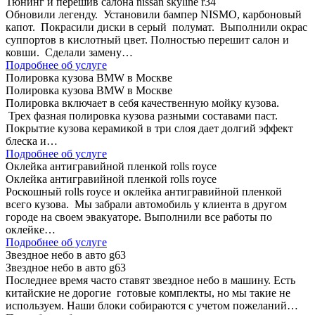
Тюнинг и перешив салона nissan skyline r34
Обновили легенду. Установили бампер NISMO, карбоновый
капот. Покрасили диски в серый полумат. Выполнили окрас
суппортов в кислотный цвет. Полностью перешит салон и
ковши. Сделали замену…
Подробнее об услуге
Полировка кузова BMW в Москве
Полировка кузова BMW в Москве
Полировка включает в себя качественную мойку кузова.
Трех фазная полировка кузова разными составами паст.
Покрытие кузова керамикой в три слоя дает долгий эффект
блеска и…
Подробнее об услуге
Оклейка антигравийной пленкой rolls royce
Оклейка антигравийной пленкой rolls royce
Роскошный rolls royce и оклейка антигравийной пленкой
всего кузова. Мы забрали автомобиль у клиента в другом
городе на своем эвакуаторе. Выполнили все работы по
оклейке…
Подробнее об услуге
Звездное небо в авто g63
Звездное небо в авто g63
Последнее время часто ставят звездное небо в машину. Есть
китайские не дорогие готовые комплекты, но мы такие не
используем. Наши блоки собираются с учетом пожеланий…