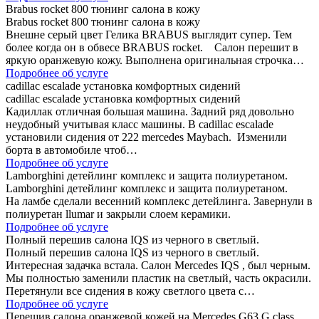
Brabus rocket 800 тюнинг салона в кожу
Brabus rocket 800 тюнинг салона в кожу
Внешне серый цвет Гелика BRABUS выглядит супер. Тем
более когда он в обвесе BRABUS rocket. Салон перешит в
яркую оранжевую кожу. Выполнена оригинальная строчка…
Подробнее об услуге
cadillac escalade установка комфортных сидений
cadillac escalade установка комфортных сидений
Кадиллак отличная большая машина. Задний ряд довольно
неудобный учитывая класс машины. В cadillac escalade
установили сидения от 222 mercedes Maybach. Изменили
борта в автомобиле чтоб…
Подробнее об услуге
Lamborghini детейлинг комплекс и защита полиуретаном.
Lamborghini детейлинг комплекс и защита полиуретаном.
На ламбе сделали весенний комплекс детейлинга. Завернули в
полиуретан llumar и закрыли слоем керамики.
Подробнее об услуге
Полный перешив салона IQS из черного в светлый.
Полный перешив салона IQS из черного в светлый.
Интересная задачка встала. Салон Mercedes IQS , был черным.
Мы полностью заменили пластик на светлый, часть окрасили.
Перетянули все сидения в кожу светлого цвета с…
Подробнее об услуге
Перешив салона оранжевой кожей на Mercedes G63 G class