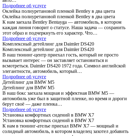
авто…
Подробнее об услуге
Оклейка полиуретановой пленкой Bentley в два цвета
Оклейка полиуретановой пленкой Bentley в два цвета
К нам заехала Bentley Bentayga — автомобиль, в котором
каждая линия говорит о статусе. Наша задача — сохранить
этот образ и подчеркнуть его характер. Что…
Подробнее об услуге
Комплексный детейлинг для Daimler DS420
Комплексный детейлинг для Daimler DS420
В наш тюнинг-центр приехал гость, который не просто
вызывает интерес — он заставляет остановиться и
всмотреться. Daimler DS420 1972 года. Символ английской
элегантности, автомобиль, который…
Подробнее об услуге
Детейлинг для BMW M5
Детейлинг для BMW M5
В наш бокс заехала мощная и эффектная BMW M5 —
автомобиль уже был в защитной пленке, но время и дороги
берут своё — даже пленка…
Подробнее об услуге
Установка комфортных сидений в BMW X7
Установка комфортных сидений в BMW X7
К нам в тюнинг-ателье приехал BMW X7 — мощный и
солидный автомобиль, в котором владелец захотел добавить