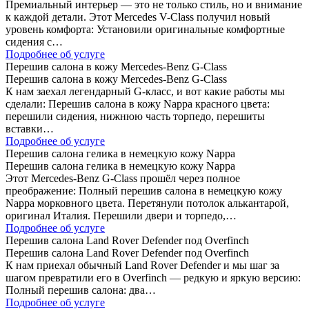
Премиальный интерьер — это не только стиль, но и внимание
к каждой детали. Этот Mercedes V-Class получил новый
уровень комфорта: Установили оригинальные комфортные
сидения с…
Подробнее об услуге
Перешив салона в кожу Mercedes-Benz G-Class
Перешив салона в кожу Mercedes-Benz G-Class
К нам заехал легендарный G-класс, и вот какие работы мы
сделали: Перешив салона в кожу Nappa красного цвета:
перешили сидения, нижнюю часть торпедо, перешиты
вставки…
Подробнее об услуге
Перешив салона гелика в немецкую кожу Nappa
Перешив салона гелика в немецкую кожу Nappa
Этот Mercedes-Benz G-Class прошёл через полное
преображение: Полный перешив салона в немецкую кожу
Nappa морковного цвета. Перетянули потолок алькантарой,
оригинал Италия. Перешили двери и торпедо,…
Подробнее об услуге
Перешив салона Land Rover Defender под Overfinch
Перешив салона Land Rover Defender под Overfinch
К нам приехал обычный Land Rover Defender и мы шаг за
шагом превратили его в Overfinch — редкую и яркую версию:
Полный перешив салона: два…
Подробнее об услуге