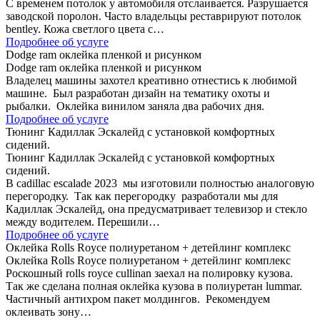
С временем потолок у автомобиля отслаивается. Разрушается
заводской поролон. Часто владельцы реставрируют потолок
bentley. Кожа светлого цвета с…
Подробнее об услуге
Dodge ram оклейка пленкой и рисунком
Dodge ram оклейка пленкой и рисунком
Владелец машины захотел креативно отнестись к любимой
машине. Был разработан дизайн на тематику охоты и
рыбалки. Оклейка винилом заняла два рабочих дня.
Подробнее об услуге
Тюнинг Кадиллак Эскалейд с установкой комфортных
сидений.
Тюнинг Кадиллак Эскалейд с установкой комфортных
сидений.
В cadillac escalade 2023 мы изготовили полностью аналоговую
перегородку. Так как перегородку разработали мы для
Кадиллак Эскалейд, она предусматривает телевизор и стекло
между водителем. Перешили…
Подробнее об услуге
Оклейка Rolls Royce полиуретаном + детейлинг комплекс
Оклейка Rolls Royce полиуретаном + детейлинг комплекс
Роскошный rolls royce cullinan заехал на полировку кузова.
Так же сделана полная оклейка кузова в полиуретан lummar.
Частичный антихром пакет молдингов. Рекомендуем
оклеивать зону…