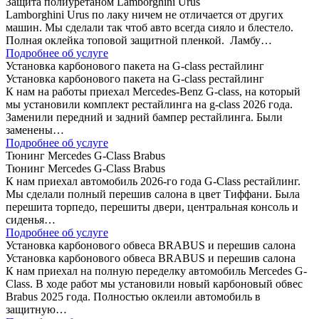
Защита полиуретаном Lamborghini Urus
Lamborghini Urus по лаку ничем не отличается от других
машин. Мы сделали так чтоб авто всегда сияло и блестело.
Полная оклейка топовой защитной пленкой. Ламбу…
Подробнее об услуге
Установка карбонового пакета на G-class рестайлинг
Установка карбонового пакета на G-class рестайлинг
К нам на работы приехал Mercedes-Benz G-class, на который
мы установили комплект рестайлинга на g-class 2026 года.
Заменили передний и задний бампер рестайлинга. Были
заменены…
Подробнее об услуге
Тюнинг Mercedes G-Class Brabus
Тюнинг Mercedes G-Class Brabus
К нам приехал автомобиль 2026-го года G-Class рестайлинг.
Мы сделали полный перешив салона в цвет Тиффани. Была
перешита торпедо, перешиты двери, центральная консоль и
сиденья…
Подробнее об услуге
Установка карбонового обвеса BRABUS и перешив салона
Установка карбонового обвеса BRABUS и перешив салона
К нам приехал на полную переделку автомобиль Mercedes G-
Class. В ходе работ мы установили новый карбоновый обвес
Brabus 2025 года. Полностью оклеили автомобиль в
защитную…