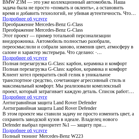
BMW Z3M — это уже коллекционный автомобиль. Наша
задача была не просто «помыть и оклеить», а остановить
время и добавить технологий, не убивая аутентичность. Что…
Подробнее об услуге
Преображение Mercedes-Benz G-Class
Преображение Mercedes-Benz G-Class
Этот проект — пример тотальной персонализации
внедорожника. Автомобиль полностью разобрали,
переосмыслили и собрали заново, изменив цвет, атмосферу в
салоне и характер экстерьера. Что сделано: ·…
Подробнее об услуге
Полная перезагрузка G-Class: карбон, керамика и комфорт
Полная перезагрузка G-Class: карбон, керамика и комфорт
Клиент хотел превратить свой гелик в уникальное
транспортное средство, сочетающее агрессивный стиль и
максимальный комфорт. Мы реализовали комплексный
проект, который затрагивает каждую деталь. Список работ:…
Подробнее об услуге
Антигравийная защита Land Rover Defender
Антигравийная защита Land Rover Defender
В этом проекте мы ставили задачу не просто изменить цвет, а
сохранить заводской кузов в идеале. Владелец нового
Defender выбрал приоритет №1 — защиту при…
Подробнее об услуге
Полный тюнинг Mercedes-Benz W223