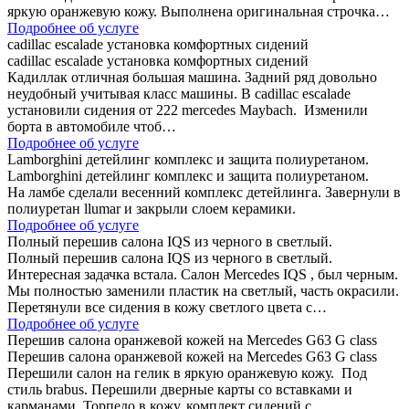
яркую оранжевую кожу. Выполнена оригинальная строчка…
Подробнее об услуге
cadillac escalade установка комфортных сидений
cadillac escalade установка комфортных сидений
Кадиллак отличная большая машина. Задний ряд довольно
неудобный учитывая класс машины. В cadillac escalade
установили сидения от 222 mercedes Maybach. Изменили
борта в автомобиле чтоб…
Подробнее об услуге
Lamborghini детейлинг комплекс и защита полиуретаном.
Lamborghini детейлинг комплекс и защита полиуретаном.
На ламбе сделали весенний комплекс детейлинга. Завернули в
полиуретан llumar и закрыли слоем керамики.
Подробнее об услуге
Полный перешив салона IQS из черного в светлый.
Полный перешив салона IQS из черного в светлый.
Интересная задачка встала. Салон Mercedes IQS , был черным.
Мы полностью заменили пластик на светлый, часть окрасили.
Перетянули все сидения в кожу светлого цвета с…
Подробнее об услуге
Перешив салона оранжевой кожей на Mercedes G63 G class
Перешив салона оранжевой кожей на Mercedes G63 G class
Перешили салон на гелик в яркую оранжевую кожу. Под
стиль brabus. Перешили дверные карты со вставками и
карманами. Торпедо в кожу. комплект сидений с