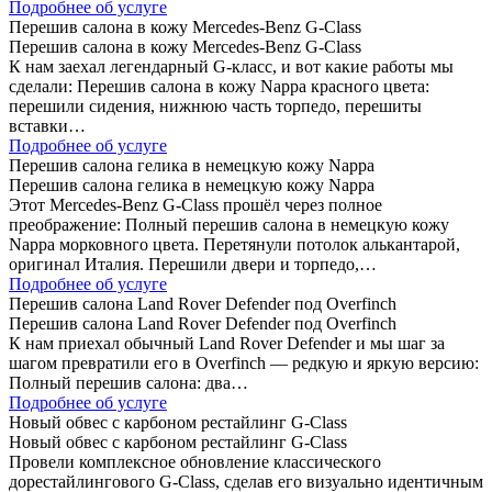
Подробнее об услуге
Перешив салона в кожу Mercedes-Benz G-Class
Перешив салона в кожу Mercedes-Benz G-Class
К нам заехал легендарный G-класс, и вот какие работы мы
сделали: Перешив салона в кожу Nappa красного цвета:
перешили сидения, нижнюю часть торпедо, перешиты
вставки…
Подробнее об услуге
Перешив салона гелика в немецкую кожу Nappa
Перешив салона гелика в немецкую кожу Nappa
Этот Mercedes-Benz G-Class прошёл через полное
преображение: Полный перешив салона в немецкую кожу
Nappa морковного цвета. Перетянули потолок алькантарой,
оригинал Италия. Перешили двери и торпедо,…
Подробнее об услуге
Перешив салона Land Rover Defender под Overfinch
Перешив салона Land Rover Defender под Overfinch
К нам приехал обычный Land Rover Defender и мы шаг за
шагом превратили его в Overfinch — редкую и яркую версию:
Полный перешив салона: два…
Подробнее об услуге
Новый обвес с карбоном рестайлинг G-Class
Новый обвес с карбоном рестайлинг G-Class
Провели комплексное обновление классического
дорестайлингового G-Class, сделав его визуально идентичным