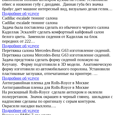
обвес и нижнюю губу с диодами. Данная губа без значка
брабус дает машине интересный вид, визуально делая гелик…
Подробнее об услуге
Сadillac escalade тюнинг салона
Сadillac escalade тюнинг салона
Задача была поставлена сделать из обычного черного салона
Кадиллак Эскалейт сделать комфортный кайфовый салон
белого цвета. Заменили сидения от Кадиллак на блок
передних от 222…
Подробнее об услуге
Перетяжка салона Mercedes-Benz G63 изготовление сидений.
Перетяжка салона Mercedes-Benz G63 изготовление сидений.
Задача предстояла сделать форму сидений похожую на
Keyvany. Форму подготовили в 3D модели. Анатомическую
форму изготовили из автомобильного поролона. Установили
пластиковые заглушки, отпечатанные на принтере. …
Подробнее об услуге
Антигравийная пленка для Rolls-Royce в Москве
Антигравийная пленка для Rolls-Royce в Москве
На роскошный Rolls-Royce сделали антихром и оклеили
полиуретаном. Значок окрашен в черный глянец. шильдики с
надписями сделаны по оригиналу с серым контуром.
Окрасили насадки выхлопа….
Подробнее об услуге