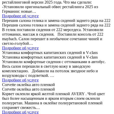
рестайлинговой версии 2025 года. Что мы сделали:
-Установили оригинальный обвес рестайлинга 2025 из
Германии: новые…
Подробнее об услуге
Перешив салона гелика и замена сидений заднего ряда на 222
Перешив салона гелика и замена сидений заднего ряда на 222
В гелик поставили сидения от 222 мерседеса. Установили
оттоманки, массаж в сидения. Поставили консоль от 222
maybach. Салон перешит в необычное сочетание чиней и
светло-голубой…
Подробнее об услуге
Установка комфортных капитанских сидений в V-class
Установка комфортных капитанских сидений в V-class
Установили комфортные сидения с оттоманками в автобус.
Весь салон перешили в светлую кожу в заводскую
комплектацию. Добавили на потолок звездное небо и
воздуховоды с подсветкой. …
Подробнее об услуге
Corvette оклейка авто пленкой
Corvette оклейка авто пленкой
Корвет оклеили яркой желтой пленкой AVERY . Чтоб цвет
был более насыщенным и ярким вторым слоем оклеили
полиуретан. Машина в оклейке полиуретановой пленкой
сохраняет свежесть…
Подробнее об услуге