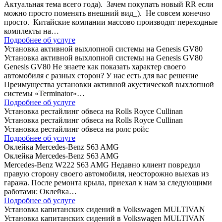
Актуальная тема всего года). Зачем покупать новый RR если
можно просто поменять внешний вид_). Не совсем конечно
просто. Китайские компании массово производят переходные
комплекты на…
Подробнее об услуге
Установка активной выхлопной системы на Genesis GV80
Установка активной выхлопной системы на Genesis GV80
Genesis GV80 Не знаете как показать характер своего
автомобиля с разных сторон? У нас есть для вас решение
Преимущества установки активной акустической выхлопной
системы «Terminator»…
Подробнее об услуге
Установка рестайлинг обвеса на Rolls Royce Cullinan
Установка рестайлинг обвеса на Rolls Royce Cullinan
Установка рестайлинг обвеса на ролс ройс
Подробнее об услуге
Оклейка Mercedes-Benz S63 AMG
Оклейка Mercedes-Benz S63 AMG
Mercedes-Benz W222 S63 AMG Недавно клиент повредил
правую сторону своего автомобиля, неосторожно выехав из
гаража. После ремонта крыла, приехал к нам за следующими
работами: Оклейка…
Подробнее об услуге
Установка капитанских сидений в Volkswagen MULTIVAN
Установка капитанских сидений в Volkswagen MULTIVAN