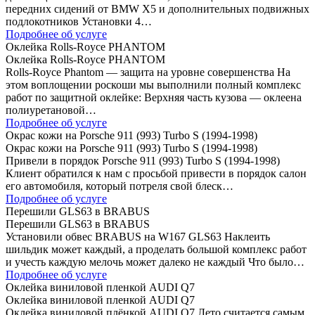
передних сидений от BMW Х5 и дополнительных подвижных
подлокотников Установки 4…
Подробнее об услуге
Оклейка Rolls-Royce PHANTOM
Оклейка Rolls-Royce PHANTOM
Rolls-Royce Phantom — защита на уровне совершенства На
этом воплощении роскоши мы выполнили полный комплекс
работ по защитной оклейке: Верхняя часть кузова — оклеена
полиуретановой…
Подробнее об услуге
Окрас кожи на Porsche 911 (993) Turbo S (1994-1998)
Окрас кожи на Porsche 911 (993) Turbo S (1994-1998)
Привели в порядок Porsche 911 (993) Turbo S (1994-1998)
Клиент обратился к нам с просьбой привести в порядок салон
его автомобиля, который потреля свой блеск…
Подробнее об услуге
Перешили GLS63 в BRABUS
Перешили GLS63 в BRABUS
Установили обвес BRABUS на W167 GLS63 Наклеить
шильдик может каждый, а проделать большой комплекс работ
и учесть каждую мелочь может далеко не каждый Что было…
Подробнее об услуге
Оклейка виниловой пленкой AUDI Q7
Оклейка виниловой пленкой AUDI Q7
Оклейка виниловой плёнкой AUDI Q7 Лето считается самым