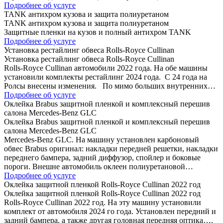
Подробнее об услуге
TANK антихром кузова и защита полиуретаном
TANK антихром кузова и защита полиуретаном
Защитные пленки на кузов и полный антихром TANK
Подробнее об услуге
Установка рестайлинг обвеса Rolls-Royce Cullinan
Установка рестайлинг обвеса Rolls-Royce Cullinan
Rolls-Royce Cullinan автомобили 2022 года. На обе машины
установили комплекты рестайлинг 2024 года. C 24 года на
Ролсы внесены изменения. По мимо больших внутренних…
Подробнее об услуге
Оклейка Brabus защитной пленкой и комплексный перешив
салона Mercedes-Benz GLC
Оклейка Brabus защитной пленкой и комплексный перешив
салона Mercedes-Benz GLC
Mercedes-Benz GLC. На машину установлен карбоновый
обвес Brabus оригинал: накладки передней решетки, накладки
переднего бампера, задний диффузор, спойлер и боковые
пороги. Внешне автомобиль оклеен полиуретановой…
Подробнее об услуге
Оклейка защитной пленкой Rolls-Royce Cullinan 2022 год
Оклейка защитной пленкой Rolls-Royce Cullinan 2022 год
Rolls-Royce Cullinan 2022 год. На эту машину установили
комплект от автомобиля 2024 го года. Установлен передний и
задний бампера, а также другая головная передняя оптика….