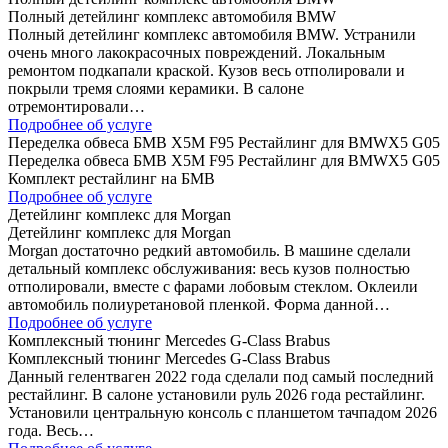
Полный детейлинг комплекс автомобиля BMW
Полный детейлинг комплекс автомобиля BMW. Устранили
очень много лакокрасочных повреждений. Локальным
ремонтом подкапали краской. Кузов весь отполировали и
покрыли тремя слоями керамики. В салоне
отремонтировали…
Подробнее об услуге
Переделка обвеса БМВ Х5М F95 Рестайлинг для BMWX5 G05
Переделка обвеса БМВ Х5М F95 Рестайлинг для BMWX5 G05
Комплект рестайлинг на БМВ
Подробнее об услуге
Детейлинг комплекс для Morgan
Детейлинг комплекс для Morgan
Morgan достаточно редкий автомобиль. В машине сделали
детальный комплекс обслуживания: весь кузов полностью
отполировали, вместе с фарами лобовым стеклом. Оклеили
автомобиль полиуретановой пленкой. Форма данной…
Подробнее об услуге
Комплексный тюнинг Mercedes G-Class Brabus
Комплексный тюнинг Mercedes G-Class Brabus
Данный гелентваген 2022 года сделали под самый последний
рестайлинг. В салоне установили руль 2026 года рестайлинг.
Установили центральную консоль с планшетом тачпадом 2026
года. Весь…