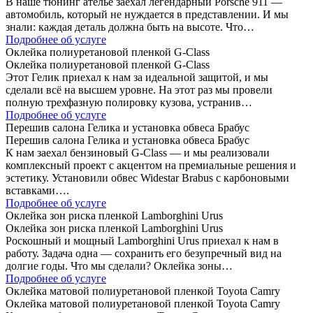
В наше тюнинг ателье заехал легендарный Porsche 911 —
автомобиль, который не нуждается в представлении. И мы
знали: каждая деталь должна быть на высоте. Что…
Подробнее об услуге
Оклейка полиуретановой пленкой G-Class
Оклейка полиуретановой пленкой G-Class
Этот Гелик приехал к нам за идеальной защитой, и мы
сделали всё на высшем уровне. На этот раз мы провели
полную трехфазную полировку кузова, устранив…
Подробнее об услуге
Перешив салона Гелика и установка обвеса Брабус
Перешив салона Гелика и установка обвеса Брабус
К нам заехал бензиновый G-Class — и мы реализовали
комплексный проект с акцентом на премиальные решения и
эстетику. Установили обвес Widestar Brabus с карбоновыми
вставками….
Подробнее об услуге
Оклейка зон риска пленкой Lamborghini Urus
Оклейка зон риска пленкой Lamborghini Urus
Роскошный и мощный Lamborghini Urus приехал к нам в
работу. Задача одна — сохранить его безупречный вид на
долгие годы. Что мы сделали? Оклейка зоны…
Подробнее об услуге
Оклейка матовой полиуретановой пленкой Toyota Camry
Оклейка матовой полиуретановой пленкой Toyota Camry