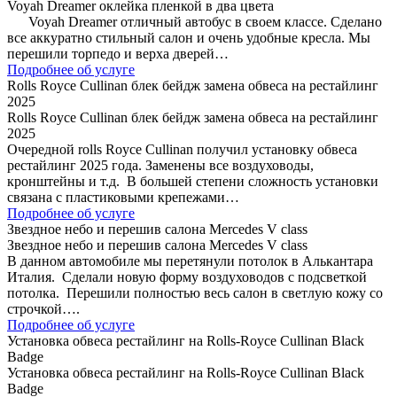
Voyah Dreamer оклейка пленкой в два цвета
Voyah Dreamer отличный автобус в своем классе. Сделано
все аккуратно стильный салон и очень удобные кресла. Мы
перешили торпедо и верха дверей…
Подробнее об услуге
Rolls Royce Cullinan блек бейдж замена обвеса на рестайлинг
2025
Rolls Royce Cullinan блек бейдж замена обвеса на рестайлинг
2025
Очередной rolls Royce Cullinan получил установку обвеса
рестайлинг 2025 года. Заменены все воздуховоды,
кронштейны и т.д. В большей степени сложность установки
связана с пластиковыми крепежами…
Подробнее об услуге
Звездное небо и перешив салона Mercedes V class
Звездное небо и перешив салона Mercedes V class
В данном автомобиле мы перетянули потолок в Алькантара
Италия. Сделали новую форму воздуховодов с подсветкой
потолка. Перешили полностью весь салон в светлую кожу со
строчкой….
Подробнее об услуге
Установка обвеса рестайлинг на Rolls-Royce Cullinan Black
Badge
Установка обвеса рестайлинг на Rolls-Royce Cullinan Black
Badge