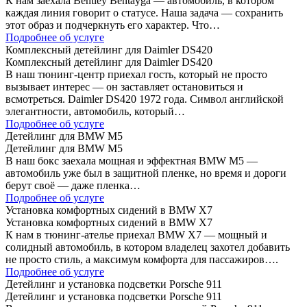
К нам заехала Bentley Bentayga — автомобиль, в котором
каждая линия говорит о статусе. Наша задача — сохранить
этот образ и подчеркнуть его характер. Что…
Подробнее об услуге
Комплексный детейлинг для Daimler DS420
Комплексный детейлинг для Daimler DS420
В наш тюнинг-центр приехал гость, который не просто
вызывает интерес — он заставляет остановиться и
всмотреться. Daimler DS420 1972 года. Символ английской
элегантности, автомобиль, который…
Подробнее об услуге
Детейлинг для BMW M5
Детейлинг для BMW M5
В наш бокс заехала мощная и эффектная BMW M5 —
автомобиль уже был в защитной пленке, но время и дороги
берут своё — даже пленка…
Подробнее об услуге
Установка комфортных сидений в BMW X7
Установка комфортных сидений в BMW X7
К нам в тюнинг-ателье приехал BMW X7 — мощный и
солидный автомобиль, в котором владелец захотел добавить
не просто стиль, а максимум комфорта для пассажиров….
Подробнее об услуге
Детейлинг и установка подсветки Porsche 911
Детейлинг и установка подсветки Porsche 911