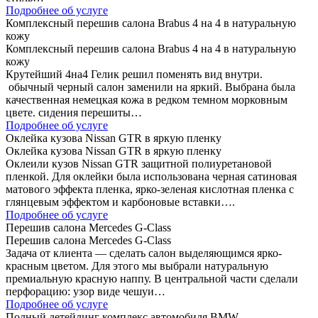
Подробнее об услуге
Комплексный перешив салона Brabus 4 на 4 в натуральную
кожу
Комплексный перешив салона Brabus 4 на 4 в натуральную
кожу
Крутейший 4на4 Гелик решил поменять вид внутри.
обычный черный салон заменили на яркий. Выбрана была
качественная немецкая кожа в редком темном морковным
цвете. сидения перешиты…
Подробнее об услуге
Оклейка кузова Nissan GTR в яркую пленку
Оклейка кузова Nissan GTR в яркую пленку
Оклеили кузов Nissan GTR защитной полиуретановой
пленкой. Для оклейки была использована черная сатиновая
матового эффекта пленка, ярко-зеленая кислотная пленка с
глянцевым эффектом и карбоновые вставки….
Подробнее об услуге
Перешив салона Mercedes G-Class
Перешив салона Mercedes G-Class
Задача от клиента — сделать салон выделяющимся ярко-
красным цветом. Для этого мы выбрали натуральную
премиальную красную наппу. В центральной части сделали
перфорацию: узор виде чешуи…
Подробнее об услуге
Полный детейлинг комплекс автомобиля BMW