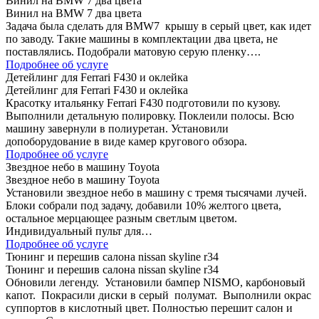
Винил на BMW 7 два цвета
Винил на BMW 7 два цвета
Задача была сделать для BMW7 крышу в серый цвет, как идет
по заводу. Такие машины в комплектации два цвета, не
поставлялись. Подобрали матовую серую пленку….
Подробнее об услуге
Детейлинг для Ferrari F430 и оклейка
Детейлинг для Ferrari F430 и оклейка
Красотку итальянку Ferrari F430 подготовили по кузову.
Выполнили детальную полировку. Поклеили полосы. Всю
машину завернули в полиуретан. Установили
допоборудование в виде камер кругового обзора.
Подробнее об услуге
Звездное небо в машину Toyota
Звездное небо в машину Toyota
Установили звездное небо в машину с тремя тысячами лучей.
Блоки собрали под задачу, добавили 10% желтого цвета,
остальное мерцающее разным светлым цветом.
Индивидуальный пульт для…
Подробнее об услуге
Тюнинг и перешив салона nissan skyline r34
Тюнинг и перешив салона nissan skyline r34
Обновили легенду. Установили бампер NISMO, карбоновый
капот. Покрасили диски в серый полумат. Выполнили окрас
суппортов в кислотный цвет. Полностью перешит салон и