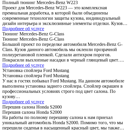
Полный тюнинг Mercedes-Benz W223
Проект для Mercedes-Benz W223 — это комплексная
премиальная доработка, в которой были объединены
современные технологии защиты кузова, индивидуальный
дизайн интерьера и эксклюзивные элементы отделки. Кузов…
Подробнее об услуге
Тюнинг Mercedes-Benz G-Class
Тюнинг Mercedes-Benz G-Class
Большой проект по переделке автомобиля Mercedes-Benz G-
Class. Кузов данного автомобиль мы оклеили прозрачной
полиуретановой пленкой. Сделали антихром порогов.
Покрасили выхлопные насадки в черный глянцевый цвет….
Подробнее об услуге
Установка спойлера Ford Mustang
Установка спойлера Ford Mustang
У нас в гостях побывал Ford Mustang. На данном автомобиле
выполнена установка заднего спойлера. Спойлер окрашен в
профессиональных условиях строго под цвет салона. По
кузову…
Подробнее об услуге
Перешив салона Honda S2000
Перешив салона Honda S2000
На работы по полному перешиву салона к нам приехал
уникальный автомобиль Honda S2000. Помимо того, что мы
перешили сиденья в насыщенный красный цвет, мы также…