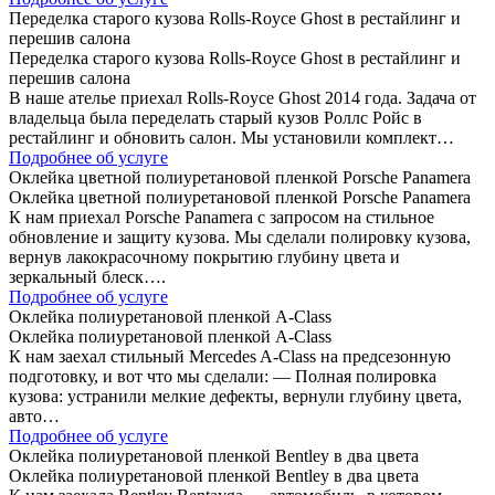
Переделка старого кузова Rolls-Royce Ghost в рестайлинг и
перешив салона
Переделка старого кузова Rolls-Royce Ghost в рестайлинг и
перешив салона
В наше ателье приехал Rolls-Royce Ghost 2014 года. Задача от
владельца была переделать старый кузов Роллс Ройс в
рестайлинг и обновить салон. Мы установили комплект…
Подробнее об услуге
Оклейка цветной полиуретановой пленкой Porsche Panamera
Оклейка цветной полиуретановой пленкой Porsche Panamera
К нам приехал Porsche Panamera с запросом на стильное
обновление и защиту кузова. Мы сделали полировку кузова,
вернув лакокрасочному покрытию глубину цвета и
зеркальный блеск….
Подробнее об услуге
Оклейка полиуретановой пленкой A-Class
Оклейка полиуретановой пленкой A-Class
К нам заехал стильный Mercedes A-Class на предсезонную
подготовку, и вот что мы сделали: — Полная полировка
кузова: устранили мелкие дефекты, вернули глубину цвета,
авто…
Подробнее об услуге
Оклейка полиуретановой пленкой Bentley в два цвета
Оклейка полиуретановой пленкой Bentley в два цвета