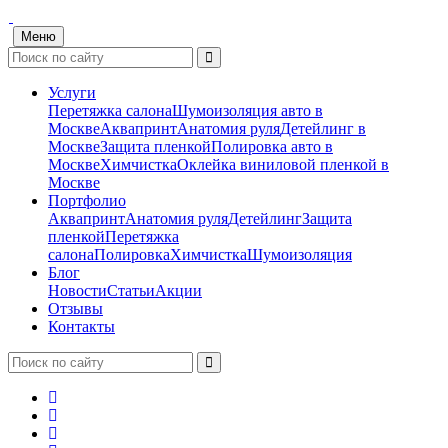
Меню
Услуги
Перетяжка салона
Шумоизоляция авто в
Москве
Аквапринт
Анатомия руля
Детейлинг в
Москве
Защита пленкой
Полировка авто в
Москве
Химчистка
Оклейка виниловой пленкой в
Москве
Портфолио
Аквапринт
Анатомия руля
Детейлинг
Защита
пленкой
Перетяжка
салона
Полировка
Химчистка
Шумоизоляция
Блог
Новости
Статьи
Акции
Отзывы
Контакты