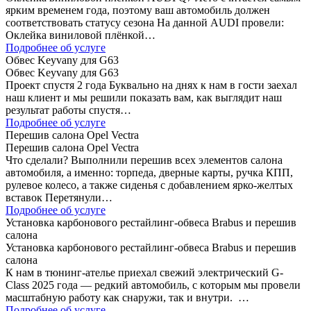
ярким временем года, поэтому ваш автомобиль должен
соответствовать статусу сезона На данной AUDI провели:
Оклейка виниловой плёнкой…
Подробнее об услуге
Обвес Keyvany для G63
Обвес Keyvany для G63
Проект спустя 2 года Буквально на днях к нам в гости заехал
наш клиент и мы решили показать вам, как выглядит наш
результат работы спустя…
Подробнее об услуге
Перешив салона Opel Vectra
Перешив салона Opel Vectra
Что сделали? Выполнили перешив всех элементов салона
автомобиля, а именно: торпеда, дверные карты, ручка КПП,
рулевое колесо, а также сиденья с добавлением ярко-желтых
вставок Перетянули…
Подробнее об услуге
Установка карбонового рестайлинг-обвеса Brabus и перешив
салона
Установка карбонового рестайлинг-обвеса Brabus и перешив
салона
К нам в тюнинг-ателье приехал свежий электрический G-
Class 2025 года — редкий автомобиль, с которым мы провели
масштабную работу как снаружи, так и внутри. …
Подробнее об услуге