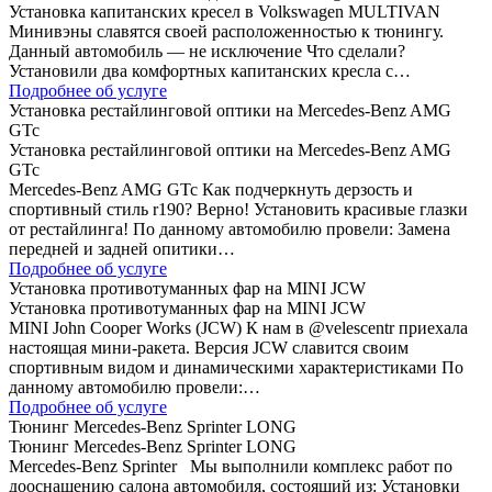
Установка капитанских кресел в Volkswagen MULTIVAN
Минивэны славятся своей расположенностью к тюнингу.
Данный автомобиль — не исключение Что сделали?
Установили два комфортных капитанских кресла с…
Подробнее об услуге
Установка рестайлинговой оптики на Mercedes-Benz AMG
GTc
Установка рестайлинговой оптики на Mercedes-Benz AMG
GTc
Mercedes-Benz AMG GTc Как подчеркнуть дерзость и
спортивный стиль r190? Верно! Установить красивые глазки
от рестайлинга! По данному автомобилю провели: Замена
передней и задней опитики…
Подробнее об услуге
Установка противотуманных фар на MINI JCW
Установка противотуманных фар на MINI JCW
MINI John Cooper Works (JCW) К нам в @velescentr приехала
настоящая мини-ракета. Версия JCW славится своим
спортивным видом и динамическими характеристиками По
данному автомобилю провели:…
Подробнее об услуге
Тюнинг Mercedes-Benz Sprinter LONG
Тюнинг Mercedes-Benz Sprinter LONG
Mercedes-Benz Sprinter Мы выполнили комплекс работ по
дооснащению салона автомобиля, состоящий из: Установки