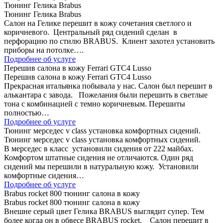
Тюнинг Гелика Brabus
Тюнинг Гелика Brabus
Салон на Гелике перешит в кожу сочетания светлого и
коричневого. Центральный ряд сидений сделан в
перфорацию по стилю BRABUS. Клиент захотел установить
приборы на потолке….
Подробнее об услуге
Перешив салона в кожу Ferrari GTC4 Lusso
Перешив салона в кожу Ferrari GTC4 Lusso
Прекрасная итальянка побывала у нас. Салон был перешит в
алькантара с завода. Пожелания были перешить в светлые
тона с комбинацией с темно коричневым. Перешиты
полностью…
Подробнее об услуге
Тюнинг мерседес v class установка комфортных сидений.
Тюнинг мерседес v class установка комфортных сидений.
В мерседес в класс установили сидения от 222 майбах.
Комфортом штатные сидения не отличаются. Один ряд
сидений мы перешили в натуральную кожу. Установили
комфортные сидения…
Подробнее об услуге
Brabus rocket 800 тюнинг салона в кожу
Brabus rocket 800 тюнинг салона в кожу
Внешне серый цвет Гелика BRABUS выглядит супер. Тем
более когда он в обвесе BRABUS rocket. Салон перешит в