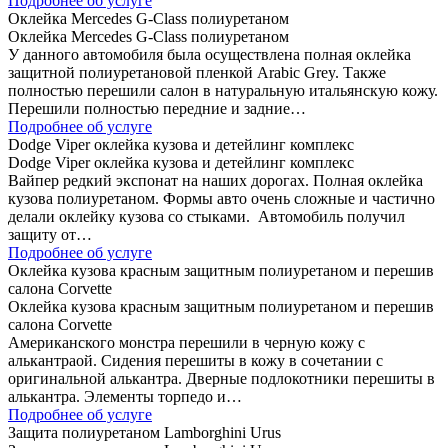
Подробнее об услуге
Оклейка Mercedes G-Class полиуретаном
Оклейка Mercedes G-Class полиуретаном
У данного автомобиля была осуществлена полная оклейка
защитной полиуретановой пленкой Arabic Grey. Также
полностью перешили салон в натуральную итальянскую кожу.
Перешили полностью передние и задние…
Подробнее об услуге
Dodge Viper оклейка кузова и детейлинг комплекс
Dodge Viper оклейка кузова и детейлинг комплекс
Вайпер редкий экспонат на наших дорогах. Полная оклейка
кузова полиуретаном. Формы авто очень сложные и частично
делали оклейку кузова со стыками. Автомобиль получил
защиту от…
Подробнее об услуге
Оклейка кузова красным защитным полиуретаном и перешив
салона Corvette
Оклейка кузова красным защитным полиуретаном и перешив
салона Corvette
Американского монстра перешили в черную кожу с
алькантраой. Сидения перешиты в кожу в сочетании с
оригинальной алькантра. Дверные подлокотники перешиты в
алькантра. Элементы торпедо и…
Подробнее об услуге
Защита полиуретаном Lamborghini Urus