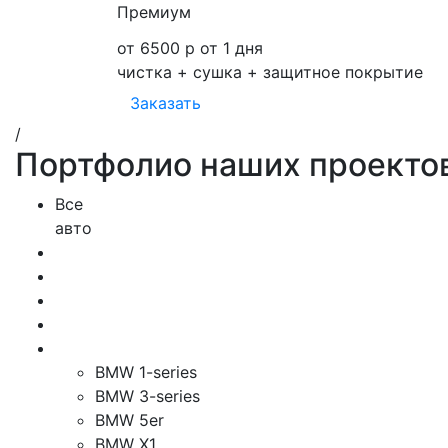
Премиум
от 6500 р
от 1 дня
чистка + сушка + защитное покрытие
Заказать
/
Портфолио наших проекто
Все
авто
BMW 1-series
BMW 3-series
BMW 5er
BMW X1