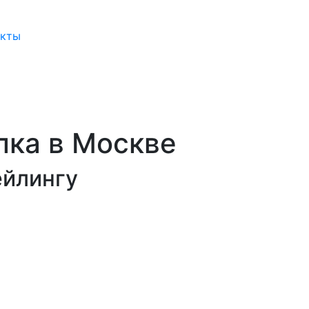
акты
лка в Москве
ейлингу