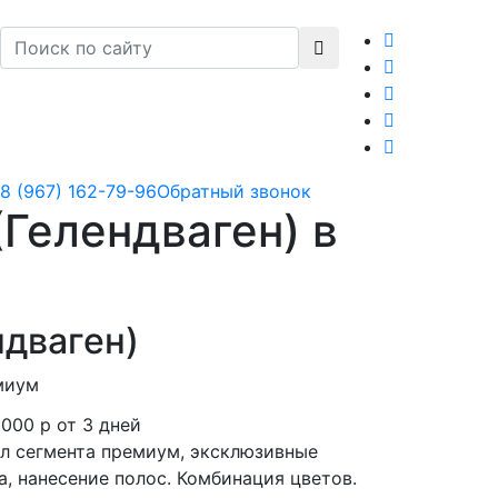
8 (967) 162-79-96
Обратный звонок
Гелендваген) в
ндваген)
миум
2000 р
от 3 дней
л сегмента премиум, эксклюзивные
а, нанесение полос. Комбинация цветов.