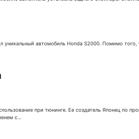
ал уникальный автомобиль Honda S2000. Помимо того,
а
использование при тюнинге. Ее создатель Японец по п
менем с…