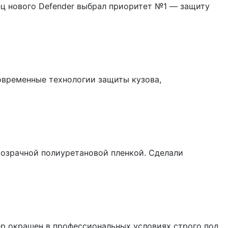
лец нового Defender выбрал приоритет №1 — защиту
овременные технологии защиты кузова,
розрачной полиуретановой пленкой. Сделали
лер окрашен в профессиональных условиях строго под