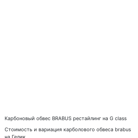
Карбоновый обвес BRABUS рестайлинг на G class
Р
Стоимость и вариация карболового обвеса brabus
В
на Гелик
О