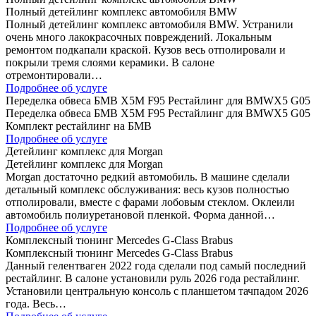
Полный детейлинг комплекс автомобиля BMW
Полный детейлинг комплекс автомобиля BMW. Устранили
очень много лакокрасочных повреждений. Локальным
ремонтом подкапали краской. Кузов весь отполировали и
покрыли тремя слоями керамики. В салоне
отремонтировали…
Подробнее об услуге
Переделка обвеса БМВ Х5М F95 Рестайлинг для BMWX5 G05
Переделка обвеса БМВ Х5М F95 Рестайлинг для BMWX5 G05
Комплект рестайлинг на БМВ
Подробнее об услуге
Детейлинг комплекс для Morgan
Детейлинг комплекс для Morgan
Morgan достаточно редкий автомобиль. В машине сделали
детальный комплекс обслуживания: весь кузов полностью
отполировали, вместе с фарами лобовым стеклом. Оклеили
автомобиль полиуретановой пленкой. Форма данной…
Подробнее об услуге
Комплексный тюнинг Mercedes G-Class Brabus
Комплексный тюнинг Mercedes G-Class Brabus
Данный гелентваген 2022 года сделали под самый последний
рестайлинг. В салоне установили руль 2026 года рестайлинг.
Установили центральную консоль с планшетом тачпадом 2026
года. Весь…