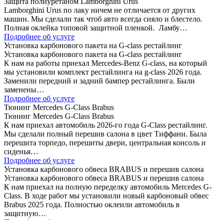
Защита полиуретаном Lamborghini Urus
Lamborghini Urus по лаку ничем не отличается от других
машин. Мы сделали так чтоб авто всегда сияло и блестело.
Полная оклейка топовой защитной пленкой. Ламбу…
Подробнее об услуге
Установка карбонового пакета на G-class рестайлинг
Установка карбонового пакета на G-class рестайлинг
К нам на работы приехал Mercedes-Benz G-class, на который
мы установили комплект рестайлинга на g-class 2026 года.
Заменили передний и задний бампер рестайлинга. Были
заменены…
Подробнее об услуге
Тюнинг Mercedes G-Class Brabus
Тюнинг Mercedes G-Class Brabus
К нам приехал автомобиль 2026-го года G-Class рестайлинг.
Мы сделали полный перешив салона в цвет Тиффани. Была
перешита торпедо, перешиты двери, центральная консоль и
сиденья…
Подробнее об услуге
Установка карбонового обвеса BRABUS и перешив салона
Установка карбонового обвеса BRABUS и перешив салона
К нам приехал на полную переделку автомобиль Mercedes G-
Class. В ходе работ мы установили новый карбоновый обвес
Brabus 2025 года. Полностью оклеили автомобиль в
защитную…