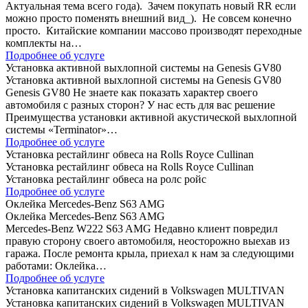
Актуальная тема всего года). Зачем покупать новый RR если
можно просто поменять внешний вид_). Не совсем конечно
просто. Китайские компании массово производят переходные
комплекты на…
Подробнее об услуге
Установка активной выхлопной системы на Genesis GV80
Установка активной выхлопной системы на Genesis GV80
Genesis GV80 Не знаете как показать характер своего
автомобиля с разных сторон? У нас есть для вас решение
Преимущества установки активной акустической выхлопной
системы «Terminator»…
Подробнее об услуге
Установка рестайлинг обвеса на Rolls Royce Cullinan
Установка рестайлинг обвеса на Rolls Royce Cullinan
Установка рестайлинг обвеса на ролс ройс
Подробнее об услуге
Оклейка Mercedes-Benz S63 AMG
Оклейка Mercedes-Benz S63 AMG
Mercedes-Benz W222 S63 AMG Недавно клиент повредил
правую сторону своего автомобиля, неосторожно выехав из
гаража. После ремонта крыла, приехал к нам за следующими
работами: Оклейка…
Подробнее об услуге
Установка капитанских сидений в Volkswagen MULTIVAN
Установка капитанских сидений в Volkswagen MULTIVAN