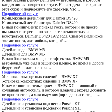
К нам заехала Bentley Bentayga — автомобиль, в котором
каждая линия говорит о статусе. Наша задача — сохранить
этот образ и подчеркнуть его характер. Что…
Подробнее об услуге
Комплексный детейлинг для Daimler DS420
Комплексный детейлинг для Daimler DS420
В наш тюнинг-центр приехал гость, который не просто
вызывает интерес — он заставляет остановиться и
всмотреться. Daimler DS420 1972 года. Символ английской
элегантности, автомобиль, который…
Подробнее об услуге
Детейлинг для BMW M5
Детейлинг для BMW M5
В наш бокс заехала мощная и эффектная BMW M5 —
автомобиль уже был в защитной пленке, но время и дороги
берут своё — даже пленка…
Подробнее об услуге
Установка комфортных сидений в BMW X7
Установка комфортных сидений в BMW X7
К нам в тюнинг-ателье приехал BMW X7 — мощный и
солидный автомобиль, в котором владелец захотел добавить
не просто стиль, а максимум комфорта для пассажиров….
Подробнее об услуге
Детейлинг и установка подсветки Porsche 911
Детейлинг и установка подсветки Porsche 911