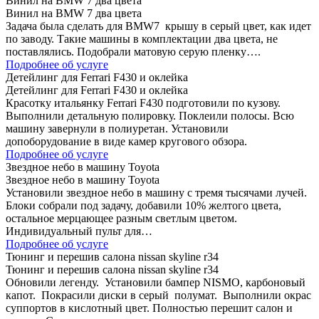
Винил на BMW 7 два цвета
Винил на BMW 7 два цвета
Задача была сделать для BMW7 крышу в серый цвет, как идет
по заводу. Такие машины в комплектации два цвета, не
поставлялись. Подобрали матовую серую пленку….
Подробнее об услуге
Детейлинг для Ferrari F430 и оклейка
Детейлинг для Ferrari F430 и оклейка
Красотку итальянку Ferrari F430 подготовили по кузову.
Выполнили детальную полировку. Поклеили полосы. Всю
машину завернули в полиуретан. Установили
допоборудование в виде камер кругового обзора.
Подробнее об услуге
Звездное небо в машину Toyota
Звездное небо в машину Toyota
Установили звездное небо в машину с тремя тысячами лучей.
Блоки собрали под задачу, добавили 10% желтого цвета,
остальное мерцающее разным светлым цветом.
Индивидуальный пульт для…
Подробнее об услуге
Тюнинг и перешив салона nissan skyline r34
Тюнинг и перешив салона nissan skyline r34
Обновили легенду. Установили бампер NISMO, карбоновый
капот. Покрасили диски в серый полумат. Выполнили окрас
суппортов в кислотный цвет. Полностью перешит салон и