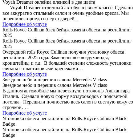
Voyah Dreamer оклейка пленкой в два цвета
Voyah Dreamer отличный автобус в своем классе. Сделано
все аккуратно стильный салон и очень удобные кресла. Мы
перешили торпедо и верха дверей…
Подробнее об услуге
Rolls Royce Cullinan блек бейдж замена обвеса на рестайлинг
2025
Rolls Royce Cullinan блек бейдж замена обвеса на рестайлинг
2025
Очередной rolls Royce Cullinan получил установку обвеса
рестайлинг 2025 года. Заменены все воздуховоды,
кронштейны и т.д. В большей степени сложность установки
связана с пластиковыми крепежами…
Подробнее об услуге
Звездное небо и перешив салона Mercedes V class
Звездное небо и перешив салона Mercedes V class
В данном автомобиле мы перетянули потолок в Алькантара
Италия. Сделали новую форму воздуховодов с подсветкой
потолка. Перешили полностью весь салон в светлую кожу со
строчкой….
Подробнее об услуге
Установка обвеса рестайлинг на Rolls-Royce Cullinan Black
Badge
Установка обвеса рестайлинг на Rolls-Royce Cullinan Black
Badge