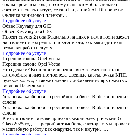
ярким временем года, поэтому ваш автомобиль должен
соответствовать статусу сезона На данной AUDI провели:
Оклейка виниловой плёнкой…
Подробнее об услуге
Обвес Keyvany для G63
Обвес Keyvany для G63
Проект спустя 2 года Буквально на днях к нам в гости заехал
наш клиент и мы решили показать вам, как выглядит наш
результат работы спустя…
Подробнее об услуге
Перешив салона Opel Vectra
Перешив салона Opel Vectra
Что сделали? Выполнили перешив всех элементов салона
автомобиля, а именно: торпеда, дверные карты, ручка КПП,
рулевое колесо, а также сиденья с добавлением ярко-желтых
вставок Перетянули…
Подробнее об услуге
Установка карбонового рестайлинг-обвеса Brabus и перешив
салона
Установка карбонового рестайлинг-обвеса Brabus и перешив
салона
К нам в тюнинг-ателье приехал свежий электрический G-
Class 2025 года — редкий автомобиль, с которым мы провели
масштабную работу как снаружи, так и внутри. …
Подробнее об услуге