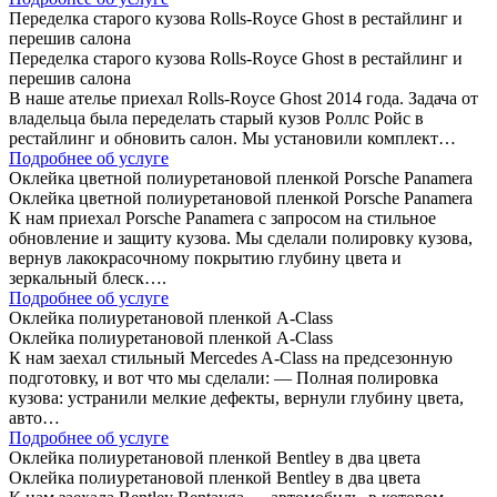
Переделка старого кузова Rolls-Royce Ghost в рестайлинг и
перешив салона
Переделка старого кузова Rolls-Royce Ghost в рестайлинг и
перешив салона
В наше ателье приехал Rolls-Royce Ghost 2014 года. Задача от
владельца была переделать старый кузов Роллс Ройс в
рестайлинг и обновить салон. Мы установили комплект…
Подробнее об услуге
Оклейка цветной полиуретановой пленкой Porsche Panamera
Оклейка цветной полиуретановой пленкой Porsche Panamera
К нам приехал Porsche Panamera с запросом на стильное
обновление и защиту кузова. Мы сделали полировку кузова,
вернув лакокрасочному покрытию глубину цвета и
зеркальный блеск….
Подробнее об услуге
Оклейка полиуретановой пленкой A-Class
Оклейка полиуретановой пленкой A-Class
К нам заехал стильный Mercedes A-Class на предсезонную
подготовку, и вот что мы сделали: — Полная полировка
кузова: устранили мелкие дефекты, вернули глубину цвета,
авто…
Подробнее об услуге
Оклейка полиуретановой пленкой Bentley в два цвета
Оклейка полиуретановой пленкой Bentley в два цвета