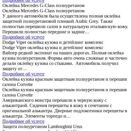
Подробнее об услуге
Оклейка Mercedes G-Class полиуретаном
Оклейка Mercedes G-Class полиуретаном
У данного автомобиля была осуществлена полная оклейка
защитной полиуретановой пленкой Arabic Grey. Также
полностью перешили салон в натуральную итальянскую кожу.
Перешили полностью передние и задние…
Подробнее об услуге
Dodge Viper оклейка кузова и детейлинг комплекс
Dodge Viper оклейка кузова и детейлинг комплекс
Вайпер редкий экспонат на наших дорогах. Полная оклейка
кузова полиуретаном. Формы авто очень сложные и частично
делали оклейку кузова со стыками. Автомобиль получил
защиту от…
Подробнее об услуге
Оклейка кузова красным защитным полиуретаном и перешив
салона Corvette
Оклейка кузова красным защитным полиуретаном и перешив
салона Corvette
Американского монстра перешили в черную кожу с
алькантраой. Сидения перешиты в кожу в сочетании с
оригинальной алькантра. Дверные подлокотники перешиты в
алькантра. Элементы торпедо и…
Подробнее об услуге
Защита полиуретаном Lamborghini Urus