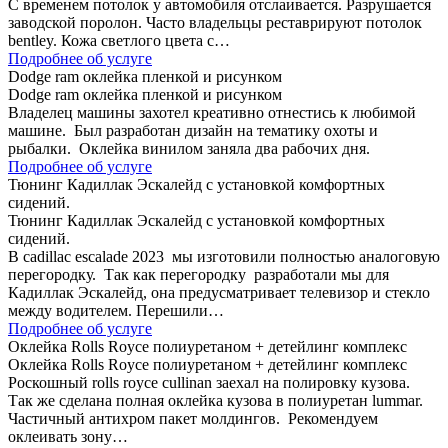
С временем потолок у автомобиля отслаивается. Разрушается
заводской поролон. Часто владельцы реставрируют потолок
bentley. Кожа светлого цвета с…
Подробнее об услуге
Dodge ram оклейка пленкой и рисунком
Dodge ram оклейка пленкой и рисунком
Владелец машины захотел креативно отнестись к любимой
машине. Был разработан дизайн на тематику охоты и
рыбалки. Оклейка винилом заняла два рабочих дня.
Подробнее об услуге
Тюнинг Кадиллак Эскалейд с установкой комфортных
сидений.
Тюнинг Кадиллак Эскалейд с установкой комфортных
сидений.
В cadillac escalade 2023 мы изготовили полностью аналоговую
перегородку. Так как перегородку разработали мы для
Кадиллак Эскалейд, она предусматривает телевизор и стекло
между водителем. Перешили…
Подробнее об услуге
Оклейка Rolls Royce полиуретаном + детейлинг комплекс
Оклейка Rolls Royce полиуретаном + детейлинг комплекс
Роскошный rolls royce cullinan заехал на полировку кузова.
Так же сделана полная оклейка кузова в полиуретан lummar.
Частичный антихром пакет молдингов. Рекомендуем
оклеивать зону…