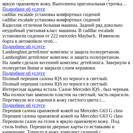
яркую оранжевую кожу. Выполнена оригинальная строчка…
Подробнее об услуге
cadillac escalade установка комфортных сидений
cadillac escalade установка комфортных сидений
Кадиллак отличная большая машина. Задний ряд довольно
неудобный учитывая класс машины. В cadillac escalade
установили сидения от 222 mercedes Maybach. Изменили
борта в автомобиле чтоб…
Подробнее об услуге
Lamborghini детейлинг комплекс и защита полиуретаном.
Lamborghini детейлинг комплекс и защита полиуретаном.
На ламбе сделали весенний комплекс детейлинга. Завернули в
полиуретан llumar и закрыли слоем керамики.
Подробнее об услуге
Полный перешив салона IQS из черного в светлый.
Полный перешив салона IQS из черного в светлый.
Интересная задачка встала. Салон Mercedes IQS , был черным.
Мы полностью заменили пластик на светлый, часть окрасили.
Перетянули все сидения в кожу светлого цвета с…
Подробнее об услуге
Перешив салона оранжевой кожей на Mercedes G63 G class
Перешив салона оранжевой кожей на Mercedes G63 G class
Перешили салон на гелик в яркую оранжевую кожу. Под
стиль brabus. Перешили дверные карты со вставками и
карманами. Торпедо в кожу. комплект сидений с