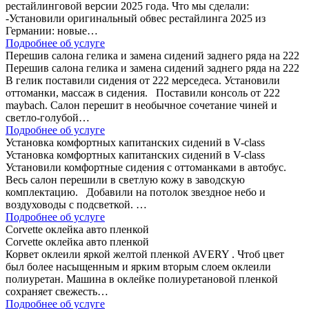
рестайлинговой версии 2025 года. Что мы сделали:
-Установили оригинальный обвес рестайлинга 2025 из
Германии: новые…
Подробнее об услуге
Перешив салона гелика и замена сидений заднего ряда на 222
Перешив салона гелика и замена сидений заднего ряда на 222
В гелик поставили сидения от 222 мерседеса. Установили
оттоманки, массаж в сидения. Поставили консоль от 222
maybach. Салон перешит в необычное сочетание чиней и
светло-голубой…
Подробнее об услуге
Установка комфортных капитанских сидений в V-class
Установка комфортных капитанских сидений в V-class
Установили комфортные сидения с оттоманками в автобус.
Весь салон перешили в светлую кожу в заводскую
комплектацию. Добавили на потолок звездное небо и
воздуховоды с подсветкой. …
Подробнее об услуге
Corvette оклейка авто пленкой
Corvette оклейка авто пленкой
Корвет оклеили яркой желтой пленкой AVERY . Чтоб цвет
был более насыщенным и ярким вторым слоем оклеили
полиуретан. Машина в оклейке полиуретановой пленкой
сохраняет свежесть…
Подробнее об услуге