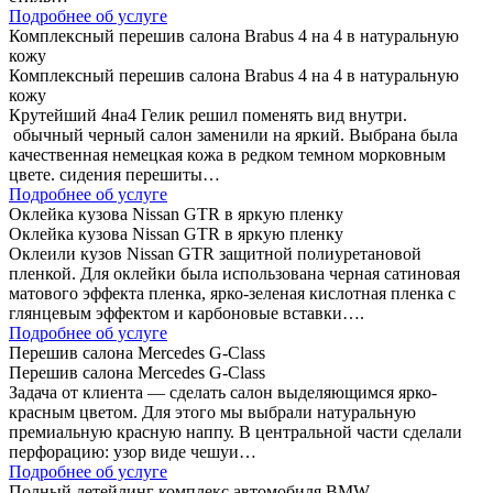
Подробнее об услуге
Комплексный перешив салона Brabus 4 на 4 в натуральную
кожу
Комплексный перешив салона Brabus 4 на 4 в натуральную
кожу
Крутейший 4на4 Гелик решил поменять вид внутри.
обычный черный салон заменили на яркий. Выбрана была
качественная немецкая кожа в редком темном морковным
цвете. сидения перешиты…
Подробнее об услуге
Оклейка кузова Nissan GTR в яркую пленку
Оклейка кузова Nissan GTR в яркую пленку
Оклеили кузов Nissan GTR защитной полиуретановой
пленкой. Для оклейки была использована черная сатиновая
матового эффекта пленка, ярко-зеленая кислотная пленка с
глянцевым эффектом и карбоновые вставки….
Подробнее об услуге
Перешив салона Mercedes G-Class
Перешив салона Mercedes G-Class
Задача от клиента — сделать салон выделяющимся ярко-
красным цветом. Для этого мы выбрали натуральную
премиальную красную наппу. В центральной части сделали
перфорацию: узор виде чешуи…
Подробнее об услуге
Полный детейлинг комплекс автомобиля BMW