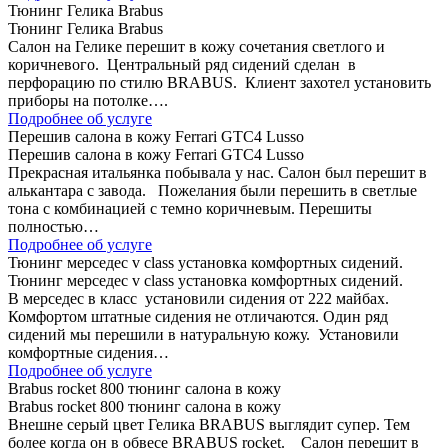
Тюнинг Гелика Brabus
Тюнинг Гелика Brabus
Салон на Гелике перешит в кожу сочетания светлого и
коричневого. Центральный ряд сидений сделан в
перфорацию по стилю BRABUS. Клиент захотел установить
приборы на потолке….
Подробнее об услуге
Перешив салона в кожу Ferrari GTC4 Lusso
Перешив салона в кожу Ferrari GTC4 Lusso
Прекрасная итальянка побывала у нас. Салон был перешит в
алькантара с завода. Пожелания были перешить в светлые
тона с комбинацией с темно коричневым. Перешиты
полностью…
Подробнее об услуге
Тюнинг мерседес v class установка комфортных сидений.
Тюнинг мерседес v class установка комфортных сидений.
В мерседес в класс установили сидения от 222 майбах.
Комфортом штатные сидения не отличаются. Один ряд
сидений мы перешили в натуральную кожу. Установили
комфортные сидения…
Подробнее об услуге
Brabus rocket 800 тюнинг салона в кожу
Brabus rocket 800 тюнинг салона в кожу
Внешне серый цвет Гелика BRABUS выглядит супер. Тем
более когда он в обвесе BRABUS rocket. Салон перешит в