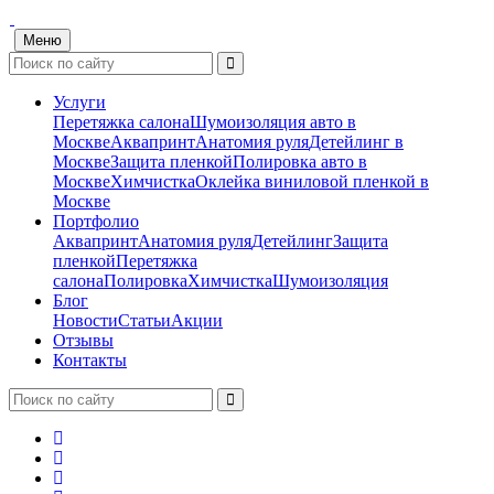
Меню
Услуги
Перетяжка салона
Шумоизоляция авто в
Москве
Аквапринт
Анатомия руля
Детейлинг в
Москве
Защита пленкой
Полировка авто в
Москве
Химчистка
Оклейка виниловой пленкой в
Москве
Портфолио
Аквапринт
Анатомия руля
Детейлинг
Защита
пленкой
Перетяжка
салона
Полировка
Химчистка
Шумоизоляция
Блог
Новости
Статьи
Акции
Отзывы
Контакты