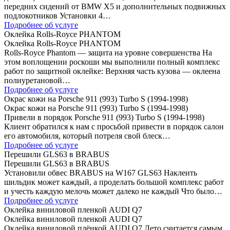
передних сидений от BMW Х5 и дополнительных подвижных
подлокотников Установки 4…
Подробнее об услуге
Оклейка Rolls-Royce PHANTOM
Оклейка Rolls-Royce PHANTOM
Rolls-Royce Phantom — защита на уровне совершенства На
этом воплощении роскоши мы выполнили полный комплекс
работ по защитной оклейке: Верхняя часть кузова — оклеена
полиуретановой…
Подробнее об услуге
Окрас кожи на Porsche 911 (993) Turbo S (1994-1998)
Окрас кожи на Porsche 911 (993) Turbo S (1994-1998)
Привели в порядок Porsche 911 (993) Turbo S (1994-1998)
Клиент обратился к нам с просьбой привести в порядок салон
его автомобиля, который потреля свой блеск…
Подробнее об услуге
Перешили GLS63 в BRABUS
Перешили GLS63 в BRABUS
Установили обвес BRABUS на W167 GLS63 Наклеить
шильдик может каждый, а проделать большой комплекс работ
и учесть каждую мелочь может далеко не каждый Что было…
Подробнее об услуге
Оклейка виниловой пленкой AUDI Q7
Оклейка виниловой пленкой AUDI Q7
Оклейка виниловой плёнкой AUDI Q7 Лето считается самым