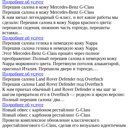
Подробнее об услуге
Перешив салона в кожу Mercedes-Benz G-Class
Перешив салона в кожу Mercedes-Benz G-Class
К нам заехал легендарный G-класс, и вот какие работы мы
сделали: Перешив салона в кожу Nappa красного цвета:
перешили сидения, нижнюю часть торпедо, перешиты
вставки…
Подробнее об услуге
Перешив салона гелика в немецкую кожу Nappa
Перешив салона гелика в немецкую кожу Nappa
Этот Mercedes-Benz G-Class прошёл через полное
преображение: Полный перешив салона в немецкую кожу
Nappa морковного цвета. Перетянули потолок алькантарой,
оригинал Италия. Перешили двери и торпедо,…
Подробнее об услуге
Перешив салона Land Rover Defender под Overfinch
Перешив салона Land Rover Defender под Overfinch
К нам приехал обычный Land Rover Defender и мы шаг за
шагом превратили его в Overfinch — редкую и яркую версию:
Полный перешив салона: два…
Подробнее об услуге
Новый обвес с карбоном рестайлинг G-Class
Новый обвес с карбоном рестайлинг G-Class
Провели комплексное обновление классического
дорестайлингового G-Class, сделав его визуально идентичным