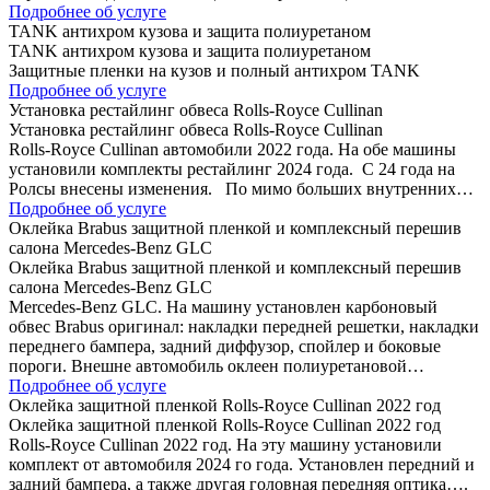
Подробнее об услуге
TANK антихром кузова и защита полиуретаном
TANK антихром кузова и защита полиуретаном
Защитные пленки на кузов и полный антихром TANK
Подробнее об услуге
Установка рестайлинг обвеса Rolls-Royce Cullinan
Установка рестайлинг обвеса Rolls-Royce Cullinan
Rolls-Royce Cullinan автомобили 2022 года. На обе машины
установили комплекты рестайлинг 2024 года. C 24 года на
Ролсы внесены изменения. По мимо больших внутренних…
Подробнее об услуге
Оклейка Brabus защитной пленкой и комплексный перешив
салона Mercedes-Benz GLC
Оклейка Brabus защитной пленкой и комплексный перешив
салона Mercedes-Benz GLC
Mercedes-Benz GLC. На машину установлен карбоновый
обвес Brabus оригинал: накладки передней решетки, накладки
переднего бампера, задний диффузор, спойлер и боковые
пороги. Внешне автомобиль оклеен полиуретановой…
Подробнее об услуге
Оклейка защитной пленкой Rolls-Royce Cullinan 2022 год
Оклейка защитной пленкой Rolls-Royce Cullinan 2022 год
Rolls-Royce Cullinan 2022 год. На эту машину установили
комплект от автомобиля 2024 го года. Установлен передний и
задний бампера, а также другая головная передняя оптика….