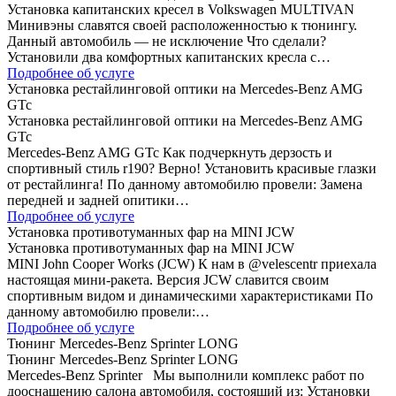
Установка капитанских кресел в Volkswagen MULTIVAN
Минивэны славятся своей расположенностью к тюнингу.
Данный автомобиль — не исключение Что сделали?
Установили два комфортных капитанских кресла с…
Подробнее об услуге
Установка рестайлинговой оптики на Mercedes-Benz AMG
GTc
Установка рестайлинговой оптики на Mercedes-Benz AMG
GTc
Mercedes-Benz AMG GTc Как подчеркнуть дерзость и
спортивный стиль r190? Верно! Установить красивые глазки
от рестайлинга! По данному автомобилю провели: Замена
передней и задней опитики…
Подробнее об услуге
Установка противотуманных фар на MINI JCW
Установка противотуманных фар на MINI JCW
MINI John Cooper Works (JCW) К нам в @velescentr приехала
настоящая мини-ракета. Версия JCW славится своим
спортивным видом и динамическими характеристиками По
данному автомобилю провели:…
Подробнее об услуге
Тюнинг Mercedes-Benz Sprinter LONG
Тюнинг Mercedes-Benz Sprinter LONG
Mercedes-Benz Sprinter Мы выполнили комплекс работ по
дооснащению салона автомобиля, состоящий из: Установки