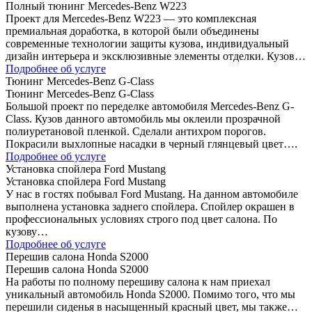
Полный тюнинг Mercedes-Benz W223
Проект для Mercedes-Benz W223 — это комплексная
премиальная доработка, в которой были объединены
современные технологии защиты кузова, индивидуальный
дизайн интерьера и эксклюзивные элементы отделки. Кузов…
Подробнее об услуге
Тюнинг Mercedes-Benz G-Class
Тюнинг Mercedes-Benz G-Class
Большой проект по переделке автомобиля Mercedes-Benz G-
Class. Кузов данного автомобиль мы оклеили прозрачной
полиуретановой пленкой. Сделали антихром порогов.
Покрасили выхлопные насадки в черный глянцевый цвет….
Подробнее об услуге
Установка спойлера Ford Mustang
Установка спойлера Ford Mustang
У нас в гостях побывал Ford Mustang. На данном автомобиле
выполнена установка заднего спойлера. Спойлер окрашен в
профессиональных условиях строго под цвет салона. По
кузову…
Подробнее об услуге
Перешив салона Honda S2000
Перешив салона Honda S2000
На работы по полному перешиву салона к нам приехал
уникальный автомобиль Honda S2000. Помимо того, что мы
перешили сиденья в насыщенный красный цвет, мы также…