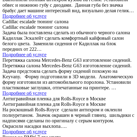
обвес и нижнюю губу с диодами. Данная губа без значка
брабус дает машине интересный вид, визуально делая гелик…
Подробнее об услуге
Сadillac escalade тюнинг салона
Сadillac escalade тюнинг салона
Задача была поставлена сделать из обычного черного салона
Кадиллак Эскалейт сделать комфортный кайфовый салон
белого цвета. Заменили сидения от Кадиллак на блок
передних от 222…
Подробнее об услуге
Перетяжка салона Mercedes-Benz G63 изготовление сидений.
Перетяжка салона Mercedes-Benz G63 изготовление сидений.
Задача предстояла сделать форму сидений похожую на
Keyvany. Форму подготовили в 3D модели. Анатомическую
форму изготовили из автомобильного поролона. Установили
пластиковые заглушки, отпечатанные на принтере. …
Подробнее об услуге
Антигравийная пленка для Rolls-Royce в Москве
Антигравийная пленка для Rolls-Royce в Москве
На роскошный Rolls-Royce сделали антихром и оклеили
полиуретаном. Значок окрашен в черный глянец. шильдики с
надписями сделаны по оригиналу с серым контуром.
Окрасили насадки выхлопа….
Подробнее об услуге