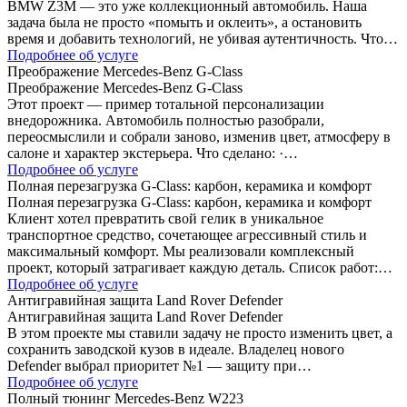
BMW Z3M — это уже коллекционный автомобиль. Наша
задача была не просто «помыть и оклеить», а остановить
время и добавить технологий, не убивая аутентичность. Что…
Подробнее об услуге
Преображение Mercedes-Benz G-Class
Преображение Mercedes-Benz G-Class
Этот проект — пример тотальной персонализации
внедорожника. Автомобиль полностью разобрали,
переосмыслили и собрали заново, изменив цвет, атмосферу в
салоне и характер экстерьера. Что сделано: ·…
Подробнее об услуге
Полная перезагрузка G-Class: карбон, керамика и комфорт
Полная перезагрузка G-Class: карбон, керамика и комфорт
Клиент хотел превратить свой гелик в уникальное
транспортное средство, сочетающее агрессивный стиль и
максимальный комфорт. Мы реализовали комплексный
проект, который затрагивает каждую деталь. Список работ:…
Подробнее об услуге
Антигравийная защита Land Rover Defender
Антигравийная защита Land Rover Defender
В этом проекте мы ставили задачу не просто изменить цвет, а
сохранить заводской кузов в идеале. Владелец нового
Defender выбрал приоритет №1 — защиту при…
Подробнее об услуге
Полный тюнинг Mercedes-Benz W223