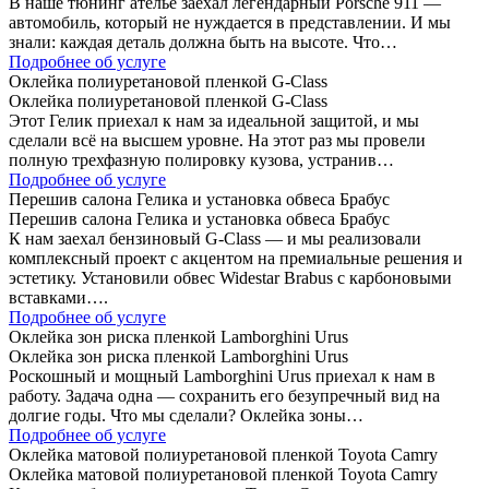
В наше тюнинг ателье заехал легендарный Porsche 911 —
автомобиль, который не нуждается в представлении. И мы
знали: каждая деталь должна быть на высоте. Что…
Подробнее об услуге
Оклейка полиуретановой пленкой G-Class
Оклейка полиуретановой пленкой G-Class
Этот Гелик приехал к нам за идеальной защитой, и мы
сделали всё на высшем уровне. На этот раз мы провели
полную трехфазную полировку кузова, устранив…
Подробнее об услуге
Перешив салона Гелика и установка обвеса Брабус
Перешив салона Гелика и установка обвеса Брабус
К нам заехал бензиновый G-Class — и мы реализовали
комплексный проект с акцентом на премиальные решения и
эстетику. Установили обвес Widestar Brabus с карбоновыми
вставками….
Подробнее об услуге
Оклейка зон риска пленкой Lamborghini Urus
Оклейка зон риска пленкой Lamborghini Urus
Роскошный и мощный Lamborghini Urus приехал к нам в
работу. Задача одна — сохранить его безупречный вид на
долгие годы. Что мы сделали? Оклейка зоны…
Подробнее об услуге
Оклейка матовой полиуретановой пленкой Toyota Camry
Оклейка матовой полиуретановой пленкой Toyota Camry