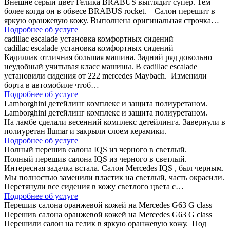
Внешне серый цвет Гелика BRABUS выглядит супер. Тем
более когда он в обвесе BRABUS rocket. Салон перешит в
яркую оранжевую кожу. Выполнена оригинальная строчка…
Подробнее об услуге
cadillac escalade установка комфортных сидений
cadillac escalade установка комфортных сидений
Кадиллак отличная большая машина. Задний ряд довольно
неудобный учитывая класс машины. В cadillac escalade
установили сидения от 222 mercedes Maybach. Изменили
борта в автомобиле чтоб…
Подробнее об услуге
Lamborghini детейлинг комплекс и защита полиуретаном.
Lamborghini детейлинг комплекс и защита полиуретаном.
На ламбе сделали весенний комплекс детейлинга. Завернули в
полиуретан llumar и закрыли слоем керамики.
Подробнее об услуге
Полный перешив салона IQS из черного в светлый.
Полный перешив салона IQS из черного в светлый.
Интересная задачка встала. Салон Mercedes IQS , был черным.
Мы полностью заменили пластик на светлый, часть окрасили.
Перетянули все сидения в кожу светлого цвета с…
Подробнее об услуге
Перешив салона оранжевой кожей на Mercedes G63 G class
Перешив салона оранжевой кожей на Mercedes G63 G class
Перешили салон на гелик в яркую оранжевую кожу. Под