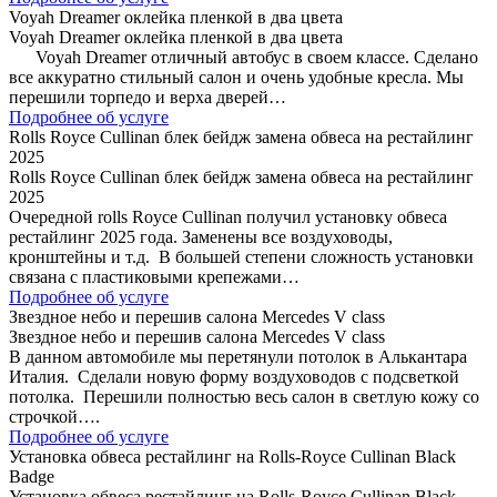
Voyah Dreamer оклейка пленкой в два цвета
Voyah Dreamer оклейка пленкой в два цвета
Voyah Dreamer отличный автобус в своем классе. Сделано
все аккуратно стильный салон и очень удобные кресла. Мы
перешили торпедо и верха дверей…
Подробнее об услуге
Rolls Royce Cullinan блек бейдж замена обвеса на рестайлинг
2025
Rolls Royce Cullinan блек бейдж замена обвеса на рестайлинг
2025
Очередной rolls Royce Cullinan получил установку обвеса
рестайлинг 2025 года. Заменены все воздуховоды,
кронштейны и т.д. В большей степени сложность установки
связана с пластиковыми крепежами…
Подробнее об услуге
Звездное небо и перешив салона Mercedes V class
Звездное небо и перешив салона Mercedes V class
В данном автомобиле мы перетянули потолок в Алькантара
Италия. Сделали новую форму воздуховодов с подсветкой
потолка. Перешили полностью весь салон в светлую кожу со
строчкой….
Подробнее об услуге
Установка обвеса рестайлинг на Rolls-Royce Cullinan Black
Badge
Установка обвеса рестайлинг на Rolls-Royce Cullinan Black