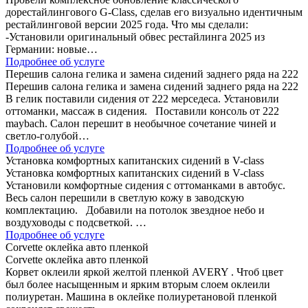
дорестайлингового G-Class, сделав его визуально идентичным
рестайлинговой версии 2025 года. Что мы сделали:
-Установили оригинальный обвес рестайлинга 2025 из
Германии: новые…
Подробнее об услуге
Перешив салона гелика и замена сидений заднего ряда на 222
Перешив салона гелика и замена сидений заднего ряда на 222
В гелик поставили сидения от 222 мерседеса. Установили
оттоманки, массаж в сидения. Поставили консоль от 222
maybach. Салон перешит в необычное сочетание чиней и
светло-голубой…
Подробнее об услуге
Установка комфортных капитанских сидений в V-class
Установка комфортных капитанских сидений в V-class
Установили комфортные сидения с оттоманками в автобус.
Весь салон перешили в светлую кожу в заводскую
комплектацию. Добавили на потолок звездное небо и
воздуховоды с подсветкой. …
Подробнее об услуге
Corvette оклейка авто пленкой
Corvette оклейка авто пленкой
Корвет оклеили яркой желтой пленкой AVERY . Чтоб цвет
был более насыщенным и ярким вторым слоем оклеили
полиуретан. Машина в оклейке полиуретановой пленкой