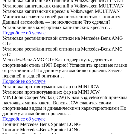
Установка капитанских сидений в Volkswagen MULTIVAN
Установка капитанских сидений в Volkswagen MULTIVAN
Установка капитанских кресел в Volkswagen MULTIVAN
Минивэны славятся своей расположенностью к тюнингу.
Данный автомобиль — не исключение Что сделали?
Установили два комфортных капитанских кресла с…
Подробнее об услуге
Установка рестайлинговой оптики на Mercedes-Benz AMG
GTc
Установка рестайлинговой оптики на Mercedes-Benz AMG
GTc
Mercedes-Benz AMG GTc Как подчеркнуть дерзость и
спортивный стиль r190? Верно! Установить красивые глазки
от рестайлинга! По данному автомобилю провели: Замена
передней и задней опитики…
Подробнее об услуге
Установка противотуманных фар на MINI JCW
Установка противотуманных фар на MINI JCW
MINI John Cooper Works (JCW) К нам в @velescentr приехала
настоящая мини-ракета. Версия JCW славится своим
спортивным видом и динамическими характеристиками По
данному автомобилю провели:…
Подробнее об услуге
Тюнинг Mercedes-Benz Sprinter LONG
Тюнинг Mercedes-Benz Sprinter LONG