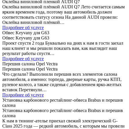
Оклейка виниловой пленкой AUDI Q7
Оклейка виниловой плёнкой AUDI Q7 Лето считается самым
ярким временем года, поэтому ваш автомобиль должен
соответствовать статусу сезона На данной AUDI провели:
Оклейка виниловой плёнкой…
Подробнее об услуге
Обвес Keyvany для G63
Обвес Keyvany для G63
Проект спустя 2 года Буквально на днях к нам в гости заехал
наш клиент и мы решили показать вам, как выглядит наш
результат работы спустя…
Подробнее об услуге
Перешив салона Opel Vectra
Перешив салона Opel Vectra
Что сделали? Выполнили перешив всех элементов салона
автомобиля, а именно: торпеда, дверные карты, ручка КПП,
рулевое колесо, а также сиденья с добавлением ярко-желтых
вставок Перетянули…
Подробнее об услуге
Установка карбонового рестайлинг-обвеса Brabus и перешив
салона
Установка карбонового рестайлинг-обвеса Brabus и перешив
салона
К нам в тюнинг-ателье приехал свежий электрический G-
Class 2025 года — редкий автомобиль, с которым мы провели