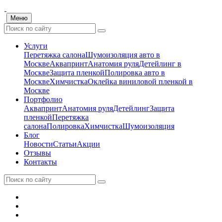
Меню
Услуги
Перетяжка салона
Шумоизоляция авто в
Москве
Аквапринт
Анатомия руля
Детейлинг в
Москве
Защита пленкой
Полировка авто в
Москве
Химчистка
Оклейка виниловой пленкой в
Москве
Портфолио
Аквапринт
Анатомия руля
Детейлинг
Защита
пленкой
Перетяжка
салона
Полировка
Химчистка
Шумоизоляция
Блог
Новости
Статьи
Акции
Отзывы
Контакты