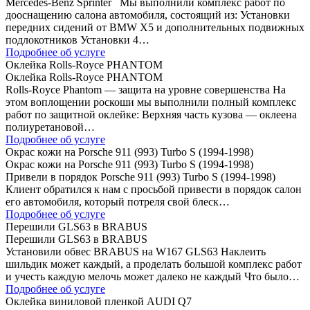
Mercedes-Benz Sprinter Мы выполнили комплекс работ по
дооснащению салона автомобиля, состоящий из: Установки
передних сидений от BMW Х5 и дополнительных подвижных
подлокотников Установки 4…
Подробнее об услуге
Оклейка Rolls-Royce PHANTOM
Оклейка Rolls-Royce PHANTOM
Rolls-Royce Phantom — защита на уровне совершенства На
этом воплощении роскоши мы выполнили полный комплекс
работ по защитной оклейке: Верхняя часть кузова — оклеена
полиуретановой…
Подробнее об услуге
Окрас кожи на Porsche 911 (993) Turbo S (1994-1998)
Окрас кожи на Porsche 911 (993) Turbo S (1994-1998)
Привели в порядок Porsche 911 (993) Turbo S (1994-1998)
Клиент обратился к нам с просьбой привести в порядок салон
его автомобиля, который потреля свой блеск…
Подробнее об услуге
Перешили GLS63 в BRABUS
Перешили GLS63 в BRABUS
Установили обвес BRABUS на W167 GLS63 Наклеить
шильдик может каждый, а проделать большой комплекс работ
и учесть каждую мелочь может далеко не каждый Что было…
Подробнее об услуге
Оклейка виниловой пленкой AUDI Q7