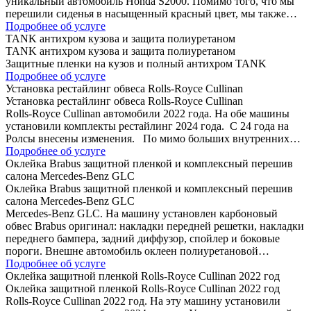
уникальный автомобиль Honda S2000. Помимо того, что мы
перешили сиденья в насыщенный красный цвет, мы также…
Подробнее об услуге
TANK антихром кузова и защита полиуретаном
TANK антихром кузова и защита полиуретаном
Защитные пленки на кузов и полный антихром TANK
Подробнее об услуге
Установка рестайлинг обвеса Rolls-Royce Cullinan
Установка рестайлинг обвеса Rolls-Royce Cullinan
Rolls-Royce Cullinan автомобили 2022 года. На обе машины
установили комплекты рестайлинг 2024 года. C 24 года на
Ролсы внесены изменения. По мимо больших внутренних…
Подробнее об услуге
Оклейка Brabus защитной пленкой и комплексный перешив
салона Mercedes-Benz GLC
Оклейка Brabus защитной пленкой и комплексный перешив
салона Mercedes-Benz GLC
Mercedes-Benz GLC. На машину установлен карбоновый
обвес Brabus оригинал: накладки передней решетки, накладки
переднего бампера, задний диффузор, спойлер и боковые
пороги. Внешне автомобиль оклеен полиуретановой…
Подробнее об услуге
Оклейка защитной пленкой Rolls-Royce Cullinan 2022 год
Оклейка защитной пленкой Rolls-Royce Cullinan 2022 год
Rolls-Royce Cullinan 2022 год. На эту машину установили