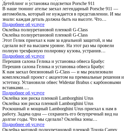
Детейлинг и установка подсветки Porsche 911
В наше тюнинг ателье заехал легендарный Porsche 911 —
автомобиль, который не нуждается в представлении. И мы
знали: каждая деталь должна быть на высоте. Что…
Подробнее об услуге
Оклейка полиуретановой пленкой G-Class
Оклейка полиуретановой пленкой G-Class
Этот Гелик приехал к нам за идеальной защитой, и мы
сделали всё на высшем уровне. На этот раз мы провели
полную трехфазную полировку кузова, устранив…
Подробнее об услуге
Перешив салона Гелика и установка обвеса Брабус
Перешив салона Гелика и установка обвеса Брабус
К нам заехал бензиновый G-Class — и мы реализовали
комплексный проект с акцентом на премиальные решения и
эстетику. Установили обвес Widestar Brabus с карбоновыми
вставками….
Подробнее об услуге
Оклейка зон риска пленкой Lamborghini Urus
Оклейка зон риска пленкой Lamborghini Urus
Роскошный и мощный Lamborghini Urus приехал к нам в
работу. Задача одна — сохранить его безупречный вид на
долгие годы. Что мы сделали? Оклейка зоны…
Подробнее об услуге
Оклейка матовой полиуретановой пленкой Toyota Camry