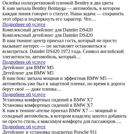
Оклейка полиуретановой пленкой Bentley в два цвета
К нам заехала Bentley Bentayga — автомобиль, в котором
каждая линия говорит о статусе. Наша задача — сохранить
этот образ и подчеркнуть его характер. Что…
Подробнее об услуге
Комплексный детейлинг для Daimler DS420
Комплексный детейлинг для Daimler DS420
В наш тюнинг-центр приехал гость, который не просто
вызывает интерес — он заставляет остановиться и
всмотреться. Daimler DS420 1972 года. Символ английской
элегантности, автомобиль, который…
Подробнее об услуге
Детейлинг для BMW M5
Детейлинг для BMW M5
В наш бокс заехала мощная и эффектная BMW M5 —
автомобиль уже был в защитной пленке, но время и дороги
берут своё — даже пленка…
Подробнее об услуге
Установка комфортных сидений в BMW X7
Установка комфортных сидений в BMW X7
К нам в тюнинг-ателье приехал BMW X7 — мощный и
солидный автомобиль, в котором владелец захотел добавить
не просто стиль, а максимум комфорта для пассажиров….
Подробнее об услуге
Детейлинг и установка подсветки Porsche 911