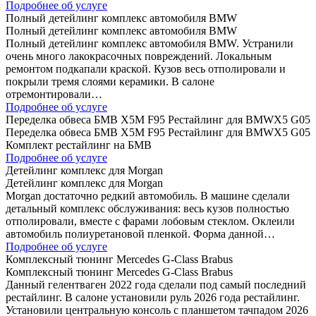
Подробнее об услуге
Полный детейлинг комплекс автомобиля BMW
Полный детейлинг комплекс автомобиля BMW
Полный детейлинг комплекс автомобиля BMW. Устранили
очень много лакокрасочных повреждений. Локальным
ремонтом подкапали краской. Кузов весь отполировали и
покрыли тремя слоями керамики. В салоне
отремонтировали…
Подробнее об услуге
Переделка обвеса БМВ Х5М F95 Рестайлинг для BMWX5 G05
Переделка обвеса БМВ Х5М F95 Рестайлинг для BMWX5 G05
Комплект рестайлинг на БМВ
Подробнее об услуге
Детейлинг комплекс для Morgan
Детейлинг комплекс для Morgan
Morgan достаточно редкий автомобиль. В машине сделали
детальный комплекс обслуживания: весь кузов полностью
отполировали, вместе с фарами лобовым стеклом. Оклеили
автомобиль полиуретановой пленкой. Форма данной…
Подробнее об услуге
Комплексный тюнинг Mercedes G-Class Brabus
Комплексный тюнинг Mercedes G-Class Brabus
Данный гелентваген 2022 года сделали под самый последний
рестайлинг. В салоне установили руль 2026 года рестайлинг.
Установили центральную консоль с планшетом тачпадом 2026