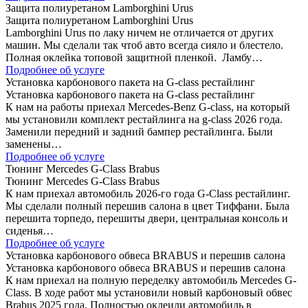
Защита полиуретаном Lamborghini Urus
Защита полиуретаном Lamborghini Urus
Lamborghini Urus по лаку ничем не отличается от других
машин. Мы сделали так чтоб авто всегда сияло и блестело.
Полная оклейка топовой защитной пленкой. Ламбу…
Подробнее об услуге
Установка карбонового пакета на G-class рестайлинг
Установка карбонового пакета на G-class рестайлинг
К нам на работы приехал Mercedes-Benz G-class, на который
мы установили комплект рестайлинга на g-class 2026 года.
Заменили передний и задний бампер рестайлинга. Были
заменены…
Подробнее об услуге
Тюнинг Mercedes G-Class Brabus
Тюнинг Mercedes G-Class Brabus
К нам приехал автомобиль 2026-го года G-Class рестайлинг.
Мы сделали полный перешив салона в цвет Тиффани. Была
перешита торпедо, перешиты двери, центральная консоль и
сиденья…
Подробнее об услуге
Установка карбонового обвеса BRABUS и перешив салона
Установка карбонового обвеса BRABUS и перешив салона
К нам приехал на полную переделку автомобиль Mercedes G-
Class. В ходе работ мы установили новый карбоновый обвес
Brabus 2025 года. Полностью оклеили автомобиль в