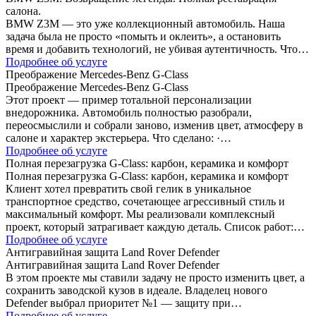
салона.
BMW Z3M — это уже коллекционный автомобиль. Наша
задача была не просто «помыть и оклеить», а остановить
время и добавить технологий, не убивая аутентичность. Что…
Подробнее об услуге
Преображение Mercedes-Benz G-Class
Преображение Mercedes-Benz G-Class
Этот проект — пример тотальной персонализации
внедорожника. Автомобиль полностью разобрали,
переосмыслили и собрали заново, изменив цвет, атмосферу в
салоне и характер экстерьера. Что сделано: ·…
Подробнее об услуге
Полная перезагрузка G-Class: карбон, керамика и комфорт
Полная перезагрузка G-Class: карбон, керамика и комфорт
Клиент хотел превратить свой гелик в уникальное
транспортное средство, сочетающее агрессивный стиль и
максимальный комфорт. Мы реализовали комплексный
проект, который затрагивает каждую деталь. Список работ:…
Подробнее об услуге
Антигравийная защита Land Rover Defender
Антигравийная защита Land Rover Defender
В этом проекте мы ставили задачу не просто изменить цвет, а
сохранить заводской кузов в идеале. Владелец нового
Defender выбрал приоритет №1 — защиту при…
Подробнее об услуге