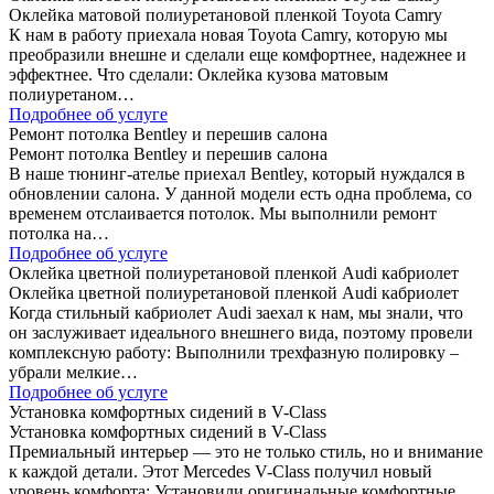
Оклейка матовой полиуретановой пленкой Toyota Camry
К нам в работу приехала новая Toyota Camry, которую мы
преобразили внешне и сделали еще комфортнее, надежнее и
эффектнее. Что сделали: Оклейка кузова матовым
полиуретаном…
Подробнее об услуге
Ремонт потолка Bentley и перешив салона
Ремонт потолка Bentley и перешив салона
В наше тюнинг-ателье приехал Bentley, который нуждался в
обновлении салона. У данной модели есть одна проблема, со
временем отслаивается потолок. Мы выполнили ремонт
потолка на…
Подробнее об услуге
Оклейка цветной полиуретановой пленкой Audi кабриолет
Оклейка цветной полиуретановой пленкой Audi кабриолет
Когда стильный кабриолет Audi заехал к нам, мы знали, что
он заслуживает идеального внешнего вида, поэтому провели
комплексную работу: Выполнили трехфазную полировку –
убрали мелкие…
Подробнее об услуге
Установка комфортных сидений в V-Class
Установка комфортных сидений в V-Class
Премиальный интерьер — это не только стиль, но и внимание
к каждой детали. Этот Mercedes V-Class получил новый
уровень комфорта: Установили оригинальные комфортные