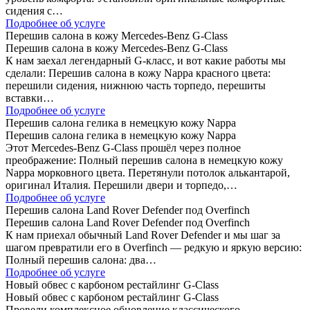
сидения с…
Подробнее об услуге
Перешив салона в кожу Mercedes-Benz G-Class
Перешив салона в кожу Mercedes-Benz G-Class
К нам заехал легендарный G-класс, и вот какие работы мы
сделали: Перешив салона в кожу Nappa красного цвета:
перешили сидения, нижнюю часть торпедо, перешиты
вставки…
Подробнее об услуге
Перешив салона гелика в немецкую кожу Nappa
Перешив салона гелика в немецкую кожу Nappa
Этот Mercedes-Benz G-Class прошёл через полное
преображение: Полный перешив салона в немецкую кожу
Nappa морковного цвета. Перетянули потолок алькантарой,
оригинал Италия. Перешили двери и торпедо,…
Подробнее об услуге
Перешив салона Land Rover Defender под Overfinch
Перешив салона Land Rover Defender под Overfinch
К нам приехал обычный Land Rover Defender и мы шаг за
шагом превратили его в Overfinch — редкую и яркую версию:
Полный перешив салона: два…
Подробнее об услуге
Новый обвес с карбоном рестайлинг G-Class
Новый обвес с карбоном рестайлинг G-Class
Провели комплексное обновление классического