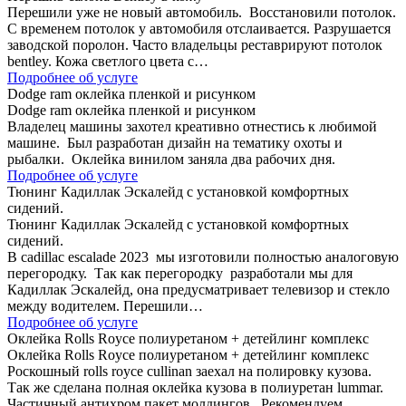
Перешили уже не новый автомобиль. Восстановили потолок.
С временем потолок у автомобиля отслаивается. Разрушается
заводской поролон. Часто владельцы реставрируют потолок
bentley. Кожа светлого цвета с…
Подробнее об услуге
Dodge ram оклейка пленкой и рисунком
Dodge ram оклейка пленкой и рисунком
Владелец машины захотел креативно отнестись к любимой
машине. Был разработан дизайн на тематику охоты и
рыбалки. Оклейка винилом заняла два рабочих дня.
Подробнее об услуге
Тюнинг Кадиллак Эскалейд с установкой комфортных
сидений.
Тюнинг Кадиллак Эскалейд с установкой комфортных
сидений.
В cadillac escalade 2023 мы изготовили полностью аналоговую
перегородку. Так как перегородку разработали мы для
Кадиллак Эскалейд, она предусматривает телевизор и стекло
между водителем. Перешили…
Подробнее об услуге
Оклейка Rolls Royce полиуретаном + детейлинг комплекс
Оклейка Rolls Royce полиуретаном + детейлинг комплекс
Роскошный rolls royce cullinan заехал на полировку кузова.
Так же сделана полная оклейка кузова в полиуретан lummar.
Частичный антихром пакет молдингов. Рекомендуем