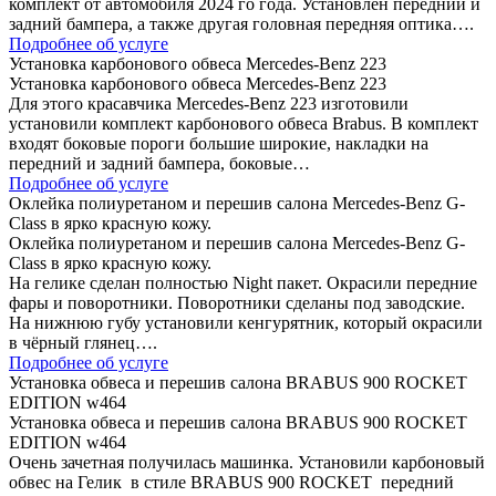
комплект от автомобиля 2024 го года. Установлен передний и
задний бампера, а также другая головная передняя оптика….
Подробнее об услуге
Установка карбонового обвеса Mercedes-Benz 223
Установка карбонового обвеса Mercedes-Benz 223
Для этого красавчика Mercedes-Benz 223 изготовили
установили комплект карбонового обвеса Brabus. В комплект
входят боковые пороги большие широкие, накладки на
передний и задний бампера, боковые…
Подробнее об услуге
Оклейка полиуретаном и перешив салона Mercedes-Benz G-
Class в ярко красную кожу.
Оклейка полиуретаном и перешив салона Mercedes-Benz G-
Class в ярко красную кожу.
На гелике сделан полностью Night пакет. Окрасили передние
фары и поворотники. Поворотники сделаны под заводские.
На нижнюю губу установили кенгурятник, который окрасили
в чёрный глянец….
Подробнее об услуге
Установка обвеса и перешив салона BRABUS 900 ROCKET
EDITION w464
Установка обвеса и перешив салона BRABUS 900 ROCKET
EDITION w464
Очень зачетная получилась машинка. Установили карбоновый
обвес на Гелик в стиле BRABUS 900 ROCKET передний