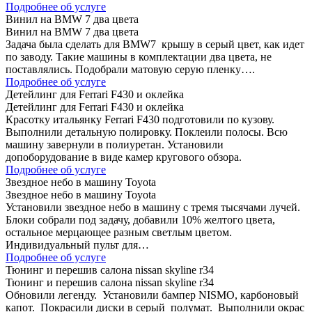
Подробнее об услуге
Винил на BMW 7 два цвета
Винил на BMW 7 два цвета
Задача была сделать для BMW7 крышу в серый цвет, как идет
по заводу. Такие машины в комплектации два цвета, не
поставлялись. Подобрали матовую серую пленку….
Подробнее об услуге
Детейлинг для Ferrari F430 и оклейка
Детейлинг для Ferrari F430 и оклейка
Красотку итальянку Ferrari F430 подготовили по кузову.
Выполнили детальную полировку. Поклеили полосы. Всю
машину завернули в полиуретан. Установили
допоборудование в виде камер кругового обзора.
Подробнее об услуге
Звездное небо в машину Toyota
Звездное небо в машину Toyota
Установили звездное небо в машину с тремя тысячами лучей.
Блоки собрали под задачу, добавили 10% желтого цвета,
остальное мерцающее разным светлым цветом.
Индивидуальный пульт для…
Подробнее об услуге
Тюнинг и перешив салона nissan skyline r34
Тюнинг и перешив салона nissan skyline r34
Обновили легенду. Установили бампер NISMO, карбоновый
капот. Покрасили диски в серый полумат. Выполнили окрас