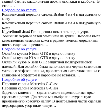
задний бампер расширители арок и накладки в карбоне. В
стиль…
Подробнее об услуге
Комплексный перешив салона Brabus 4 на 4 в натуральную
кожу
Комплексный перешив салона Brabus 4 на 4 в натуральную
кожу
Крутейший 4на4 Гелик решил поменять вид внутри.
обычный черный салон заменили на яркий. Выбрана была
качественная немецкая кожа в редком темном морковным
цвете. сидения перешиты…
Подробнее об услуге
Оклейка кузова Nissan GTR в яркую пленку
Оклейка кузова Nissan GTR в яркую пленку
Оклеили кузов Nissan GTR защитной полиуретановой
пленкой. Для оклейки была использована черная сатиновая
матового эффекта пленка, ярко-зеленая кислотная пленка с
глянцевым эффектом и карбоновые вставки….
Подробнее об услуге
Перешив салона Mercedes G-Class
Перешив салона Mercedes G-Class
Задача от клиента — сделать салон выделяющимся ярко-
красным цветом. Для этого мы выбрали натуральную
премиальную красную наппу. В центральной части сделали
перфорацию: узор виде чешуи…