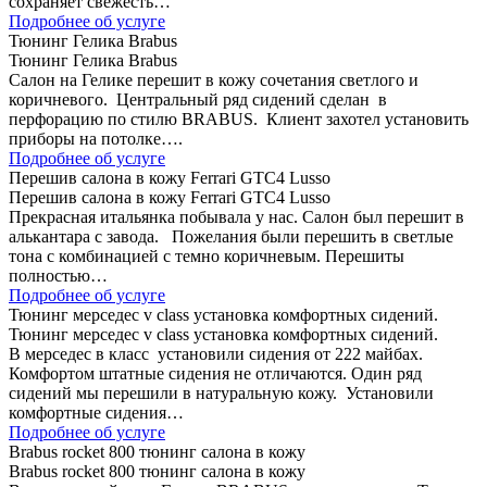
сохраняет свежесть…
Подробнее об услуге
Тюнинг Гелика Brabus
Тюнинг Гелика Brabus
Салон на Гелике перешит в кожу сочетания светлого и
коричневого. Центральный ряд сидений сделан в
перфорацию по стилю BRABUS. Клиент захотел установить
приборы на потолке….
Подробнее об услуге
Перешив салона в кожу Ferrari GTC4 Lusso
Перешив салона в кожу Ferrari GTC4 Lusso
Прекрасная итальянка побывала у нас. Салон был перешит в
алькантара с завода. Пожелания были перешить в светлые
тона с комбинацией с темно коричневым. Перешиты
полностью…
Подробнее об услуге
Тюнинг мерседес v class установка комфортных сидений.
Тюнинг мерседес v class установка комфортных сидений.
В мерседес в класс установили сидения от 222 майбах.
Комфортом штатные сидения не отличаются. Один ряд
сидений мы перешили в натуральную кожу. Установили
комфортные сидения…
Подробнее об услуге
Brabus rocket 800 тюнинг салона в кожу
Brabus rocket 800 тюнинг салона в кожу