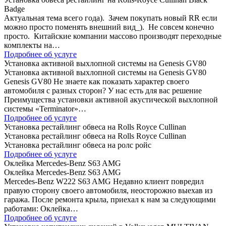
Badge
Актуальная тема всего года). Зачем покупать новый RR если
можно просто поменять внешний вид_). Не совсем конечно
просто. Китайские компании массово производят переходные
комплекты на…
Подробнее об услуге
Установка активной выхлопной системы на Genesis GV80
Установка активной выхлопной системы на Genesis GV80
Genesis GV80 Не знаете как показать характер своего
автомобиля с разных сторон? У нас есть для вас решение
Преимущества установки активной акустической выхлопной
системы «Terminator»…
Подробнее об услуге
Установка рестайлинг обвеса на Rolls Royce Cullinan
Установка рестайлинг обвеса на Rolls Royce Cullinan
Установка рестайлинг обвеса на ролс ройс
Подробнее об услуге
Оклейка Mercedes-Benz S63 AMG
Оклейка Mercedes-Benz S63 AMG
Mercedes-Benz W222 S63 AMG Недавно клиент повредил
правую сторону своего автомобиля, неосторожно выехав из
гаража. После ремонта крыла, приехал к нам за следующими
работами: Оклейка…
Подробнее об услуге