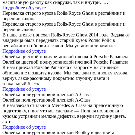
масштабную работу как снаружи, так и внутри. …
Подробнее об услуге
Переделка старого кузова Rolls-Royce Ghost в рестайлинг и
перешив салона
Переделка старого кузова Rolls-Royce Ghost в рестайлинг и
перешив салона
В наше ателье приехал Rolls-Royce Ghost 2014 года. Задача от
владельца была переделать старый кузов Роллс Ройс в
рестайлинг и обновить салон. Мы установили комплект…
Подробнее об услуге
Оклейка цветной полиуретановой пленкой Porsche Panamera
Оклейка цветной полиуретановой пленкой Porsche Panamera
К нам приехал Porsche Panamera с запросом на стильное
обновление и защиту кузова. Мы сделали полировку кузова,
вернув лакокрасочному покрытию глубину цвета и
зеркальный блеск….
Подробнее об услуге
Оклейка полиуретановой пленкой A-Class
Оклейка полиуретановой пленкой A-Class
К нам заехал стильный Mercedes A-Class на предсезонную
подготовку, и вот что мы сделали: — Полная полировка
кузова: устранили мелкие дефекты, вернули глубину цвета,
авто…
Подробнее об услуге
Оклейка полиуретановой пленкой Bentley в два цвета