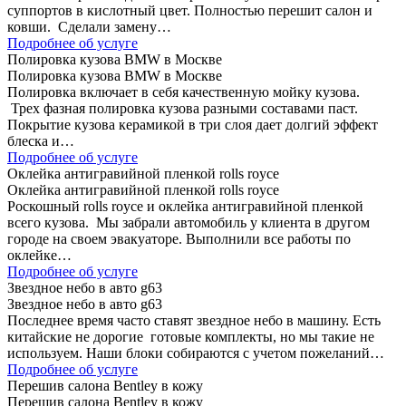
суппортов в кислотный цвет. Полностью перешит салон и
ковши. Сделали замену…
Подробнее об услуге
Полировка кузова BMW в Москве
Полировка кузова BMW в Москве
Полировка включает в себя качественную мойку кузова.
Трех фазная полировка кузова разными составами паст.
Покрытие кузова керамикой в три слоя дает долгий эффект
блеска и…
Подробнее об услуге
Оклейка антигравийной пленкой rolls royce
Оклейка антигравийной пленкой rolls royce
Роскошный rolls royce и оклейка антигравийной пленкой
всего кузова. Мы забрали автомобиль у клиента в другом
городе на своем эвакуаторе. Выполнили все работы по
оклейке…
Подробнее об услуге
Звездное небо в авто g63
Звездное небо в авто g63
Последнее время часто ставят звездное небо в машину. Есть
китайские не дорогие готовые комплекты, но мы такие не
используем. Наши блоки собираются с учетом пожеланий…
Подробнее об услуге
Перешив салона Bentley в кожу
Перешив салона Bentley в кожу