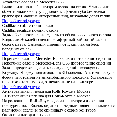
Установка обвеса на Mercedes G63
Выполнили полный антихром кузова на гелик. Установили
обвес и нижнюю губу с диодами. Данная губа без значка
брабус дает машине интересный вид, визуально делая гелик…
Подробнее об услуге
Сadillac escalade тюнинг салона
Сadillac escalade тюнинг салона
Задача была поставлена сделать из обычного черного салона
Кадиллак Эскалейт сделать комфортный кайфовый салон
белого цвета. Заменили сидения от Кадиллак на блок
передних от 222…
Подробнее об услуге
Перетяжка салона Mercedes-Benz G63 изготовление сидений.
Перетяжка салона Mercedes-Benz G63 изготовление сидений.
Задача предстояла сделать форму сидений похожую на
Keyvany. Форму подготовили в 3D модели. Анатомическую
форму изготовили из автомобильного поролона. Установили
пластиковые заглушки, отпечатанные на принтере. …
Подробнее об услуге
Антигравийная пленка для Rolls-Royce в Москве
Антигравийная пленка для Rolls-Royce в Москве
На роскошный Rolls-Royce сделали антихром и оклеили
полиуретаном. Значок окрашен в черный глянец. шильдики с
надписями сделаны по оригиналу с серым контуром.
Окрасили насадки выхлопа….