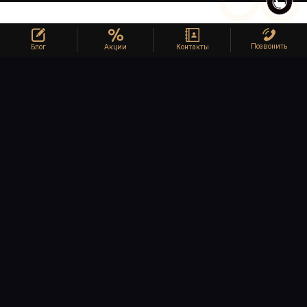
Позвонить
Блог
Акции
Контакты
Хочу сказать спасибо всем мастерам velescentr за вашу
профессиональную работу!!!! Ребята вы все настоящие
мастера своего дела! p.s. Довольна не только я но и еще
мой Тигренок_)))
Алена Павлова
Ведущая, почетный гражданин России