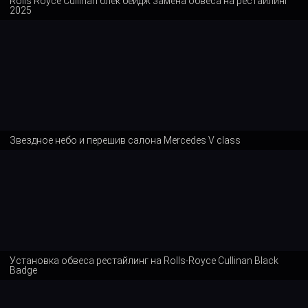
Rolls Royce Cullinan блек бейдж замена обвеса на рестайлинг
2025
Звездное небо и перешив салона Mercedes V class
Установка обвеса рестайлинг на Rolls-Royce Cullinan Black
Badge